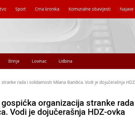
tvo
Sport
Crna kronika
Komunalne obavijesti
Najave
Brinje
Lovinac
Udbina
a stranke rada i solidarnosti Milana Bandića. Vodi je dojučerašnja HD
 gospićka organizacija stranke rada 
ća. Vodi je dojučerašnja HDZ-ovka