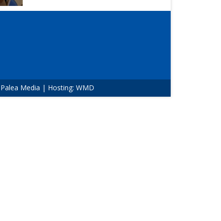
:
Palea Media
| Hosting:
WMD