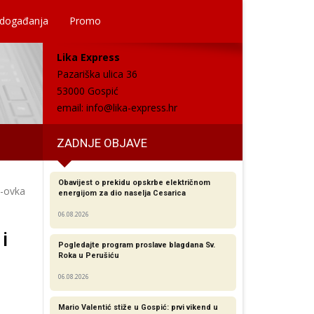
 događanja
Promo
Lika Express
Pazariška ulica 36
53000 Gospić
email:
info@lika-express.hr
ZADNJE OBJAVE
Obavijest o prekidu opskrbe električnom
Z-ovka
energijom za dio naselja Cesarica
06.08.2026
i
Pogledajte program proslave blagdana Sv.
Roka u Perušiću
06.08.2026
Mario Valentić stiže u Gospić: prvi vikend u