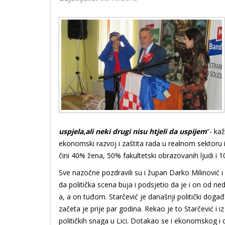
uspjela,ali neki drugi nisu htjeli da uspijem
“- ka
ekonomski razvoj i zaštita rada u realnom sektoru i
čini 40% žena, 50% fakultetski obrazovanih ljudi i 1
Sve nazočne pozdravili su i župan Darko Milinović i
da politička scena buja i podsjetio da je i on od 
a, a on tuđom. Starčević je današnji politički doga
začeta je prije par godina. Rekao je to Starčević i i
političkih snaga u Lici. Dotakao se i ekonomskog