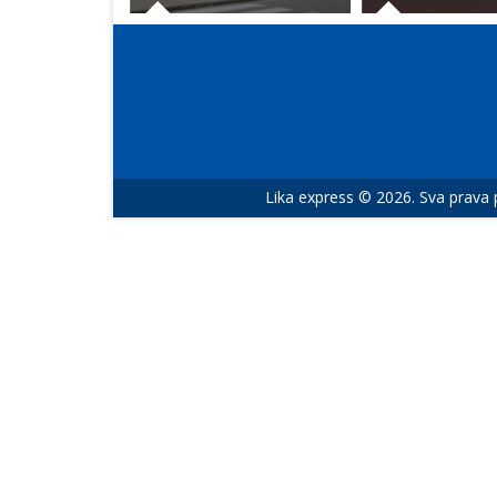
Lika express © 2026. Sva prava