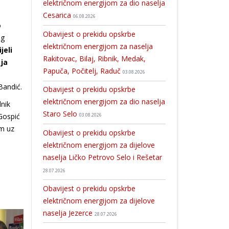
električnom energijom za dio naselja
Cesarica
06.08.2026
o
Obavijest o prekidu opskrbe
og
električnom energijom za naselja
jeli
Rakitovac, Bilaj, Ribnik, Medak,
 ja
Papuča, Počitelj, Raduč
03.08.2026
 Bandić.
Obavijest o prekidu opskrbe
električnom energijom za dio naselja
lnik
Staro Selo
Gospić
03.08.2026
em uz
Obavijest o prekidu opskrbe
električnom energijom za dijelove
naselja Ličko Petrovo Selo i Rešetar
28.07.2026
Obavijest o prekidu opskrbe
električnom energijom za dijelove
naselja Jezerce
28.07.2026