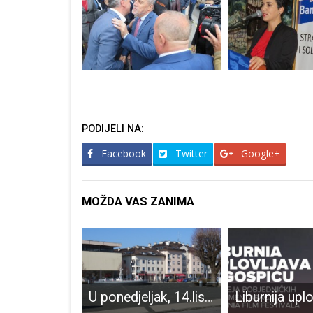
PODIJELI NA:
Facebook
Twitter
Google+
MOŽDA VAS ZANIMA
ZANIMLJIVO- Darko Milinović u Zagrebu održao konferenciju za novinare pod nazivom “Samo istina”, a to je moto portala Lika-express!!!
U ponedjeljak, 14.listopada u Gospić dolazi pučka pravobraniteljica. Ako vas nešto “žulja” dođite i pitajte je