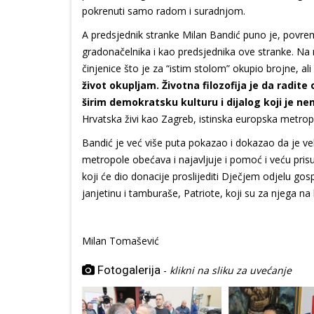
pokrenuti samo radom i suradnjom.
A predsjednik stranke Milan Bandić puno je, pov
gradonačelnika i kao predsjednika ove stranke. Na 
činjenice što je za “istim stolom” okupio brojne, al
život okupljam. Životna filozofija je da radite 
širim demokratsku kulturu i dijalog koji je ne
Hrvatska živi kao Zagreb, istinska europska metropo
Bandić je već više puta pokazao i dokazao da je vel
metropole obećava i najavljuje i pomoć i veću pri
koji će dio donacije proslijediti Dječjem odjelu g
janjetinu i tamburaše, Patriote, koji su za njega na 
Milan Tomašević
Fotogalerija
-
klikni na sliku za uvećanje