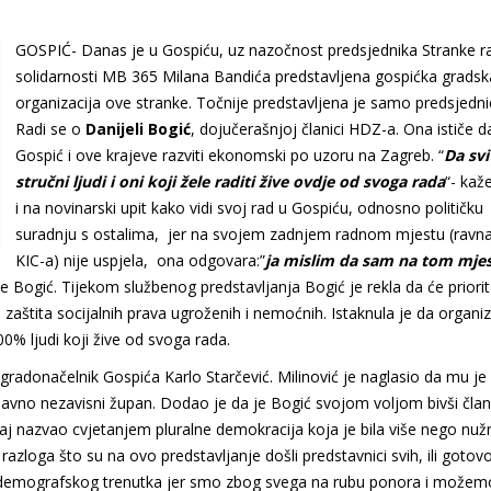
GOSPIĆ- Danas je u Gospiću, uz nazočnost predsjednika Stranke ra
solidarnosti MB 365 Milana Bandića predstavljena gospićka gradsk
organizacija ove stranke. Točnije predstavljena je samo predsjedni
Radi se o
Danijeli Bogić
, dojučerašnjoj članici HDZ-a. Ona ističe da 
Gospić i ove krajeve razviti ekonomski po uzoru na Zagreb. “
Da svi
stručni ljudi i oni koji žele raditi žive ovdje od svoga rada
“- kaž
i na novinarski upit kako vidi svoj rad u Gospiću, odnosno političku
suradnju s ostalima, jer na svojem zadnjem radnom mjestu (ravnat
KIC-a) nije uspjela, ona odgovara:”
ja mislim da sam na tom mje
že Bogić. Tijekom službenog predstavljanja Bogić je rekla da će priorite
 zaštita socijalnih prava ugroženih i nemoćnih. Istaknula je da organiz
00% ljudi koji žive od svoga rada.
 gradonačelnik Gospića Karlo Starčević. Milinović je naglasio da mu je
nedavno nezavisni župan. Dodao je da je Bogić svojom voljom bivši čla
đaj nazvao cvjetanjem pluralne demokracija koja je bila više nego nuž
z razloga što su na ovo predstavljanje došli predstavnici svih, ili gotov
 i demografskog trenutka jer smo zbog svega na rubu ponora i možem