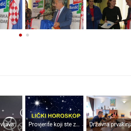
Liburnija uplovljava u Gospić
Provjerite koji ste znak po ličkom horoskopu. Jeste li vuk, šljiva, krumpir ili buša?