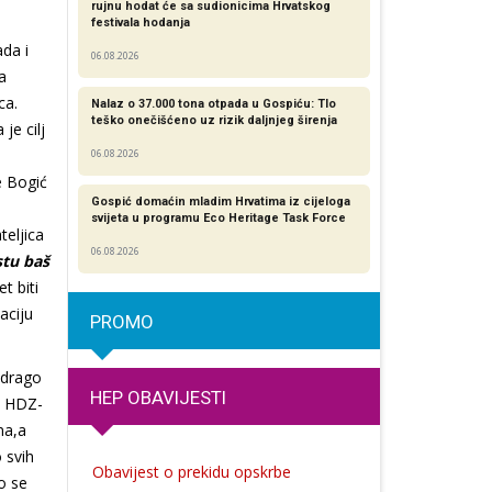
rujnu hodat će sa sudionicima Hrvatskog
festivala hodanja
da i
06.08.2026
a
ca.
Nalaz o 37.000 tona otpada u Gospiću: Tlo
teško onečišćeno uz rizik daljnjeg širenja
je cilj
06.08.2026
e Bogić
Gospić domaćin mladim Hrvatima iz cijeloga
svijeta u programu Eco Heritage Task Force
eljica
06.08.2026
stu baš
t biti
aciju
PROMO
 drago
HEP OBAVIJESTI
n HDZ-
na,a
o svih
Obavijest o prekidu opskrbe
o se