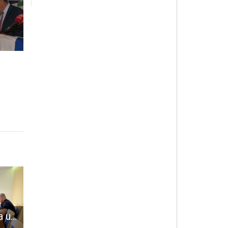
Državna prvakinja u atletici Plazma sportskih igara mladih Sara Žarak na prijemu kod gradonačelnika
NE PROPUSTITE: u nedjelju u 10 sati na prvom programu HTV-a misa iz Gornjeg Kosinja
Otvorena izložba „Pronađeni pejzaži“ Željka Kranjčevića Wintera