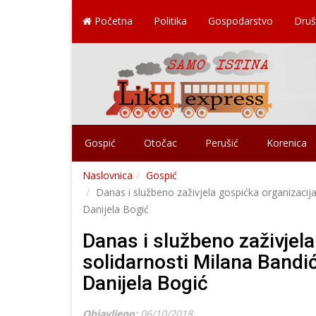
Početna
Politika
Gospodarstvo
Druš
Gospić
Otočac
Perušić
Korenica
Naslovnica
Gospić
Danas i službeno zaživjela gospićka organizacij
Danijela Bogić
Danas i službeno zaživjela
solidarnosti Milana Bandi
Danijela Bogić
Objavljeno:
06/10/2018