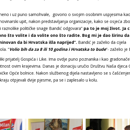
remeno i uz puno samohvale, govorio o svojim osobnim uspjesima ka
novinarski upit, nakon predstavljanja organizacije, kako se osjeća zb
i i raznolike političke snage Bandić odgovara”
pa to je moj život. Ja ci
ono što volite i da volite ono što radite. Bog mi je dao širinu da
minovan da bi Hrvatska išla naprijed”.
Bandić je zaželio da cijela
la. “
Volio bih da za 8 ili 10 godina i Hrvatska to bude
“- zaželio je
iki prijatelj Gospića i Like. Ima ovdje puno poznanika i kao gradonače
sutnost ovim krajevima. Danas je donaciju uručio Društvu Naša djeca 
ospićke Opće bolnice. Nakon službenog dijela nastavljeno se s čašćenj
kraju otpjevali dvije pjesme, pa se i zaplesalo u kolu.