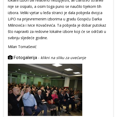
lokalni izbori bili relativno neuspješni, ali članstvo stranke
nije se osipalo, a osim toga puno se naučilo tijekom tih
izbora. Veliki vjetar u leđa stranci je dala pobjeda dvojca
LiPO na prijevremenim izborima u gradu Gospiću Darka
Milinovića i Ivice Kovačevića. Ta pobjeda je dobar putokaz
što napraviti za redovne lokalne izbore koji će se održati u
svibnju sljedeće godine.
Milan Tomašević
Fotogalerija
-
klikni na sliku za uvećanje