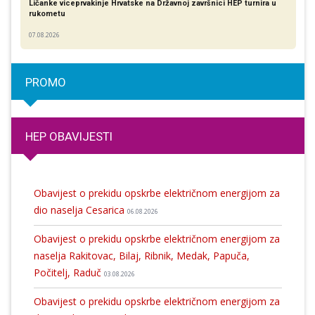
Ličanke viceprvakinje Hrvatske na Državnoj završnici HEP turnira u
rukometu
07.08.2026
PROMO
HEP OBAVIJESTI
Obavijest o prekidu opskrbe električnom energijom za
dio naselja Cesarica
06.08.2026
Obavijest o prekidu opskrbe električnom energijom za
naselja Rakitovac, Bilaj, Ribnik, Medak, Papuča,
Počitelj, Raduč
03.08.2026
Obavijest o prekidu opskrbe električnom energijom za