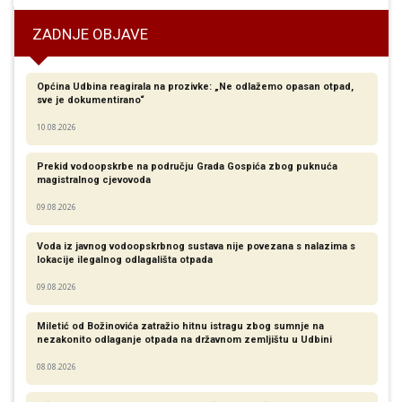
ZADNJE OBJAVE
Općina Udbina reagirala na prozivke: „Ne odlažemo opasan otpad,
sve je dokumentirano“
10.08.2026
Prekid vodoopskrbe na području Grada Gospića zbog puknuća
magistralnog cjevovoda
09.08.2026
Voda iz javnog vodoopskrbnog sustava nije povezana s nalazima s
lokacije ilegalnog odlagališta otpada
09.08.2026
Miletić od Božinovića zatražio hitnu istragu zbog sumnje na
nezakonito odlaganje otpada na državnom zemljištu u Udbini
08.08.2026