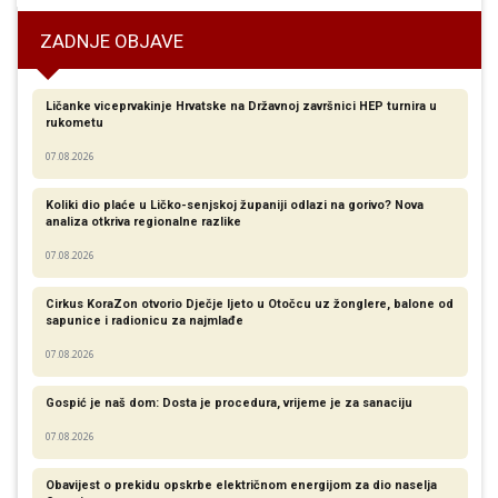
ZADNJE OBJAVE
Ličanke viceprvakinje Hrvatske na Državnoj završnici HEP turnira u
rukometu
07.08.2026
Koliki dio plaće u Ličko-senjskoj županiji odlazi na gorivo? Nova
analiza otkriva regionalne razlike​
07.08.2026
Cirkus KoraZon otvorio Dječje ljeto u Otočcu uz žonglere, balone od
sapunice i radionicu za najmlađe
07.08.2026
Gospić je naš dom: Dosta je procedura, vrijeme je za sanaciju
07.08.2026
Obavijest o prekidu opskrbe električnom energijom za dio naselja