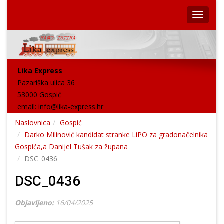
Lika Express
Pazariška ulica 36
53000 Gospić
email:
info@lika-express.hr
Naslovnica
Gospić
Darko Milinović kandidat stranke LiPO za gradonačelnika
Gospića,a Danijel Tušak za župana
DSC_0436
DSC_0436
Objavljeno:
16/04/2025