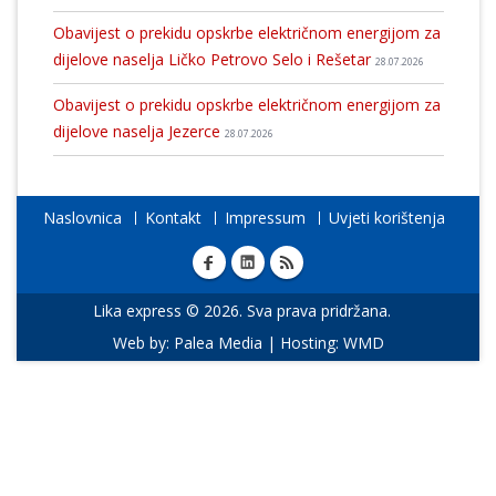
Obavijest o prekidu opskrbe električnom energijom za
dijelove naselja Ličko Petrovo Selo i Rešetar
28.07.2026
Obavijest o prekidu opskrbe električnom energijom za
dijelove naselja Jezerce
28.07.2026
Naslovnica
Kontakt
Impressum
Uvjeti korištenja
Lika express © 2026. Sva prava pridržana.
Web by:
Palea Media
| Hosting:
WMD