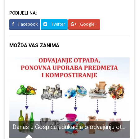
PODIJELI NA:
Facebook
Twitter
Google+
MOŽDA VAS ZANIMA
tka Gradske organizacije stranke Gospić
Danas u Gospiću edukacija o odvajanju otpada