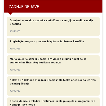
ZADNJE OBJAVE
Obavijest o prekidu opskrbe električnom energijom za dio naselja
Cesarica
06.08.2026
Pogledajte program proslave blagdana Sv. Roka u Perušiću
06.08.2026
Mario Valentić stiže u Gospić: prvi vikend u rujnu hodat će sa
sudionicima Hrvatskog festivala hodanja
06.08.2026
Nalaz o 37.000 tona otpada u Gospiću: Tlo teško onečišćeno uz rizik
daljnjeg širenja
06.08.2026
Gospić domaćin mladim Hrvatima iz cijeloga svijeta u programu Eco
Heritage Task Force