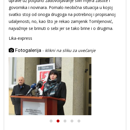
uprave uz potpuno zadovoljavanje svih mjera zaštite i
govornika i novinara. Pomalo neobična situacija u kojoj
svatko stoji od onoga drugoga na potrebnoj i propisanoj
udaljenosti, no, kao što je rekao zamjenik Tomljenović,
najvažnije se brinuti o sebi jer se tako brine i o drugima.
Lika-express
Fotogalerija
-
klikni na sliku za uvećanje