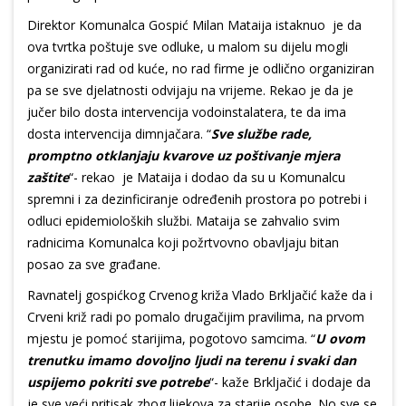
Direktor Komunalca Gospić Milan Mataija istaknuo je da
ova tvrtka poštuje sve odluke, u malom su dijelu mogli
organizirati rad od kuće, no rad firme je odlično organiziran
pa se sve djelatnosti odvijaju na vrijeme. Rekao je da je
jučer bilo dosta intervencija vodoinstalatera, te da ima
dosta intervencija dimnjačara. “
Sve službe rade,
promptno otklanjaju kvarove uz poštivanje mjera
zaštite
“- rekao je Mataija i dodao da su u Komunalcu
spremni i za dezinficiranje određenih prostora po potrebi i
odluci epidemioloških službi. Mataija se zahvalio svim
radnicima Komunalca koji požrtvovno obavljaju bitan
posao za sve građane.
Ravnatelj gospićkog Crvenog križa Vlado Brkljačić kaže da i
Crveni križ radi po pomalo drugačijim pravilima, na prvom
mjestu je pomoć starijima, pogotovo samcima. “
U ovom
trenutku imamo dovoljno ljudi na terenu i svaki dan
uspijemo pokriti sve potrebe
“- kaže Brkljačić i dodaje da
je sve veći pritisak zbog lijekova za starije osobe. No sve se