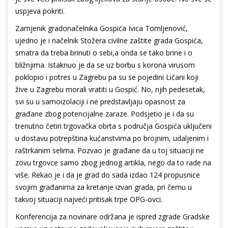
uspjeva pokriti.
Zamjenik gradonačelnika Gospića Ivica Tomljenović,
ujedno je i načelnik Stožera civilne zaštite grada Gospića,
smatra da treba brinuti o sebi,a onda se tako brine i o
bližnjima. Istaknuo je da se uz borbu s korona virusom
poklopio i potres u Zagrebu pa su se pojedini Ličani koji
žive u Zagrebu morali vratiti u Gospić. No, njih pedesetak,
svi su u samoizolaciji i ne predstavljaju opasnost za
građane zbog potencijalne zaraze. Podsjetio je i da su
trenutno četiri trgovačka obrta s područja Gospića uključeni
u dostavu potrepština kućanstvima po brojnim, udaljenim i
raštrkanim selima. Pozvao je građane da u toj situaciji ne
zovu trgovce samo zbog jednog artikla, nego da to rade na
više. Rekao je i da je grad do sada izdao 124 propusnice
svojim građanima za kretanje izvan grada, pri čemu u
takvoj situaciji najveći pritisak trpe OPG-ovci.
Konferencija za novinare održana je ispred zgrade Gradske