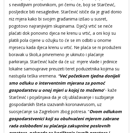
s nevidljivim protivnikom, pri čemu će, boji se Starčević,
posljedice biti nesagledive. Starčević ističe da je grad donio
niz mjera kako bi svojim građanima izišao u susret,
pogotovo najranjivijim skupinama. Dječji vrtić se neće
plaćati dok ponovno djeca ne krenu u vrtić, a oni koji su
platili pola cijene u ožujku to će se im odbiti u onome
mjesecu kada djeca krenu u vrtić. Ne plaća se ni produženi
boravak u školi,a privremeno je ukinuto i plaćanje
parkiranja. Starčević kaže da će uz mjere vlade i jedinice
lokalne samouprave preuzeti teret poduzetnika kojima su
nastupila teška vremena.
“Već početkom tjedna donijeli
smo odluku o interventnim mjerana za pomoć
gospodarstvu u onoj mjeri u kojoj to možemo
“- kaže
Starčević i pojašnjava da je cilj ublažavanje i suzbijanje
gospodarskih šteta izazvanih koronavirusom, uz
suosjećanje sa Zagrebom zbog potresa. “
Ovom odlukom
gospodarstvenici koji su obuhvaćeni mjerom zabrane
rada oslobođeni su plaćanja zakupnine poslovnih
prostora, naknade za korištenje javnih prostora i