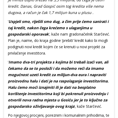
kredit. Danas, Grad Gospić osim tog kredita više nema
dugova, a račun je čak 1,7 milijun kuna u plusu .
‘
Uspjeli smo, riješili smo dug, a čim prije ćemo sanirati i
taj kredit, nakon čega krećemo s ulaganjima u
gospodarski oporavak
‘, kaže nam gradonačelnik Starčević.
Plan je, naime, do kraja godine ‘prebiti’ kredit kako bi mogli
podignuti novi kredit kojim će se krenuti u novi projekt za
privlačenje investitora.
‘
Imamo dva-tri projekta s kojima bi trebali izaći van, ali
čekamo da se to posloži i da možemo reći da imamo
mogućnost uzeti kredit za milijun-dva eura i napraviti
proizvodnu halu i dati je na raspolaganje investitorima.
Halu ćemo moći iznajmiti ili je dati na besplatno
korištenje investitorima koji bi pokrenuli proizvodnju i
otvorili nova radna mjesta u Gosiću jer je to ključno za
gospodarsko oživljavanje ovog kraja
‘, kaže Starčević.
Po njegovoj procjeni, poreznim i komunalnim prihodima, te