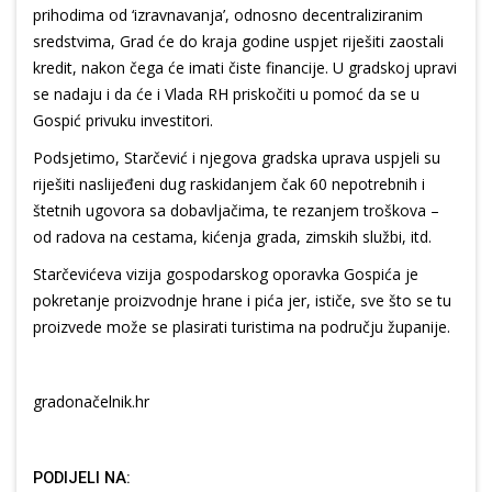
prihodima od ‘izravnavanja’, odnosno decentraliziranim
sredstvima, Grad će do kraja godine uspjet riješiti zaostali
kredit, nakon čega će imati čiste financije. U gradskoj upravi
se nadaju i da će i Vlada RH priskočiti u pomoć da se u
Gospić privuku investitori.
Podsjetimo, Starčević i njegova gradska uprava uspjeli su
riješiti naslijeđeni dug raskidanjem čak 60 nepotrebnih i
štetnih ugovora sa dobavljačima, te rezanjem troškova –
od radova na cestama, kićenja grada, zimskih službi, itd.
Starčevićeva vizija gospodarskog oporavka Gospića je
pokretanje proizvodnje hrane i pića jer, ističe, sve što se tu
proizvede može se plasirati turistima na području županije.
gradonačelnik.hr
PODIJELI NA: