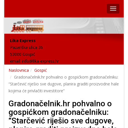
Lika Express
Pazariška ulica 36
53000 Gospić
email:
info@lika-express.hr
Naslovnica
Gospić
Gradonačelnik.hr pohvalno o gospićkom gradonačelniku:
“Starčević riješio sve dugove, planira graditi proizvodne hale
kojima će privlačiti investitore”
Gradonačelnik.hr pohvalno o
gospićkom gradonačelniku:
“Starčević riješio sve dugove,