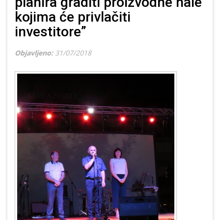
planira graditi proizvodne hale
kojima će privlačiti
investitore”
Objavljeno:
31/07/2018