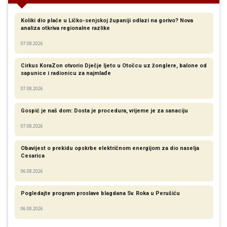
Koliki dio plaće u Ličko-senjskoj županiji odlazi na gorivo? Nova
analiza otkriva regionalne razlike​
07.08.2026
Cirkus KoraZon otvorio Dječje ljeto u Otočcu uz žonglere, balone od
sapunice i radionicu za najmlađe
07.08.2026
Gospić je naš dom: Dosta je procedura, vrijeme je za sanaciju
07.08.2026
Obavijest o prekidu opskrbe električnom energijom za dio naselja
Cesarica
06.08.2026
Pogledajte program proslave blagdana Sv. Roka u Perušiću
06.08.2026