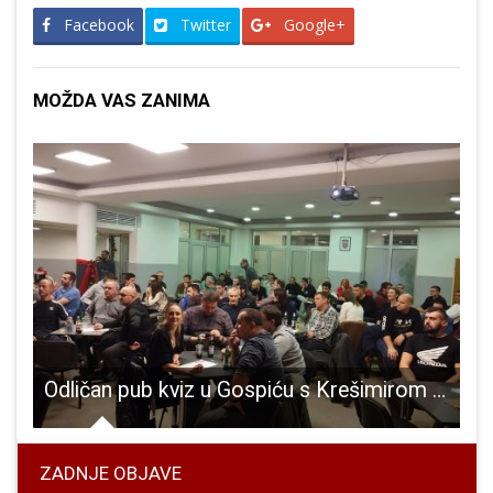
Facebook
Twitter
Google+
MOŽDA VAS ZANIMA
ari i mladi uživali u “Ledenoj slikovnici” u Gospiću.
Odličan pub kviz u Gospiću s Krešimirom Sučević Međeralom
ZADNJE OBJAVE