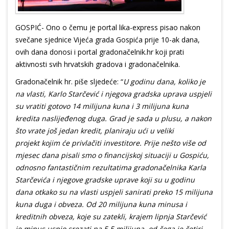
GOSPIĆ- Ono o čemu je portal lika-express pisao nakon
svečane sjednice Vijeća grada Gospića prije 10-ak dana,
ovih dana donosi i portal gradonačelnik.hr koji prati
aktivnosti svih hrvatskih gradova i gradonačelnika.
Gradonačelnik hr. piše sljedeće: “
U godinu dana, koliko je
na vlasti, Karlo Starčević i njegova gradska uprava uspjeli
su vratiti gotovo
14
milijuna kuna
i 3
milijuna kuna
kredita
naslijeđenog duga. Grad je sada u plusu, a nakon
što vrate još jedan kredit, planiraju ući u velik
i
projekt
koj
i
m će privlačiti investitore. Prije nešto više od
mjesec dana pisali smo o financijskoj situaciji u Gospiću,
odnosno fantastičnim rezultatima gradonačelnika Karla
Starčevića i njegove gradske uprave koji su u godinu
dana otkako su na vlasti uspjeli sanirati preko 15 milijuna
kuna duga i obveza. Od 20 milijuna kuna minusa i
kreditnih obveza, koje su zatekli, krajem lipnja Starčević
je minus uspio srezati na 5,5 milijuna, od čega je četiri