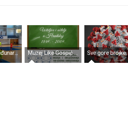
Održan 2. Međunarodni malonogometni turnir “PRIJATELJI ZA MARINA” – Šibenik 1983 – pobjednik
Muzej Like Gospić otvara izložbu o učiteljicama i učiteljima u Hrvatskoj