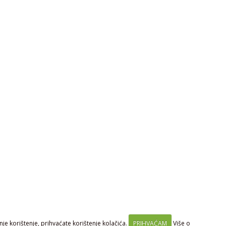
je korištenje, prihvaćate korištenje kolačića.
PRIHVAĆAM
Više o