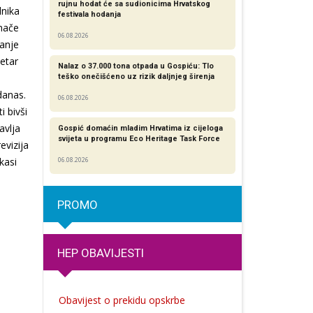
rujnu hodat će sa sudionicima Hrvatskog
lnika
festivala hodanja
Inače
06.08.2026
tanje
etar
Nalaz o 37.000 tona otpada u Gospiću: Tlo
teško onečišćeno uz rizik daljnjeg širenja
danas.
06.08.2026
 bivši
avlja
Gospić domaćin mladim Hrvatima iz cijeloga
svijeta u programu Eco Heritage Task Force
evizija
kasi
06.08.2026
PROMO
HEP OBAVIJESTI
Obavijest o prekidu opskrbe