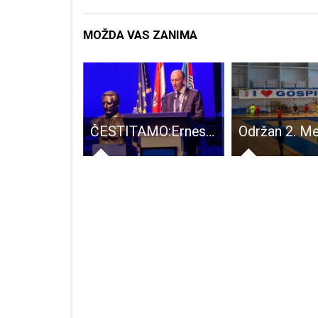
MOŽDA VAS ZANIMA
“Hrvatsko srce u čast hrvatskih velikana”
ČESTITAMO:Ernest Petry izabran u Predsjedništvo HDZ-a!