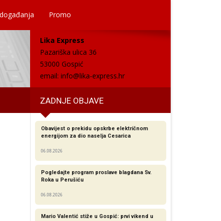
 događanja
Promo
Lika Express
Pazariška ulica 36
53000 Gospić
email:
info@lika-express.hr
ZADNJE OBJAVE
Obavijest o prekidu opskrbe električnom
energijom za dio naselja Cesarica
06.08.2026
Pogledajte program proslave blagdana Sv.
Roka u Perušiću
06.08.2026
Mario Valentić stiže u Gospić: prvi vikend u