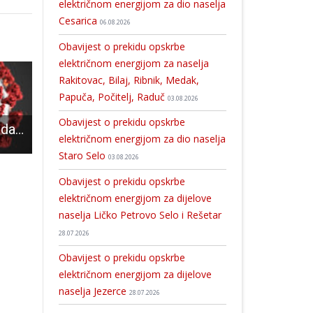
električnom energijom za dio naselja
Cesarica
06.08.2026
Obavijest o prekidu opskrbe
električnom energijom za naselja
Rakitovac, Bilaj, Ribnik, Medak,
Papuča, Počitelj, Raduč
03.08.2026
Obavijest o prekidu opskrbe
Sve gore brojke, danas u županiji 73 novozaražene osobe COVID-om 19, samo u Gospiću 38
Spektakularna proslava 165 godina od rođenja Nikole Tesle
U kinu Korzo ovaj vikend gledajte film “
električnom energijom za dio naselja
Staro Selo
03.08.2026
Obavijest o prekidu opskrbe
električnom energijom za dijelove
naselja Ličko Petrovo Selo i Rešetar
28.07.2026
Obavijest o prekidu opskrbe
električnom energijom za dijelove
naselja Jezerce
28.07.2026