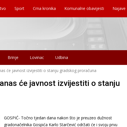
tvo
Sport
Crna kronika
Komunalne obavijesti
Najave
Brinje
Lovinac
Udbina
as će javnost izvijestiti o stanju gradskog proračuna
nas će javnost izvijestiti o stanju
GOSPIĆ- Točno tjedan dana nakon što je preuzeo dužnost
gradonačelnika Gospića Karlo Starčević održati će i svoju prvu