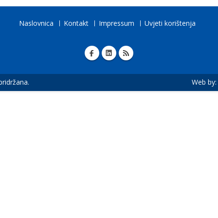
Naslovnica
Kontakt
Impressum
Uvjeti korištenja
 pridržana.
Web by