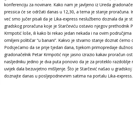
konferenciju za novinare. Kako nam je javljeno iz Ureda gradonače
pressica će se održati danas u 12,30, a tema je stanje proračuna. 
već smo jučer pisali da je Lika-express neslužbeno doznala da je s
gradskog proračuna koje je Starčeviću ostavio njegov prethodnik P
Krmpotić loše, ili kako bi rekao jedan nekada i na ovim područjima
omiljeni političar “u banani”. Kakvo je stvarno stanje doznat ćemo 
Podsjećamo da se prije tjedan dana, tijekom primopredaje dužnosti
gradonačelnik Petar Krmpotić nije jasno izrazio kakav proračun ost
nasljedniku jedino je dva puta ponovio da je za proteklo razdoblje r
uvijek dala bezuvjetno mišljenje. Što je Starčević našao u gradskoj 
doznajte danas u posljepodnevnim satima na portalu Lika-express.