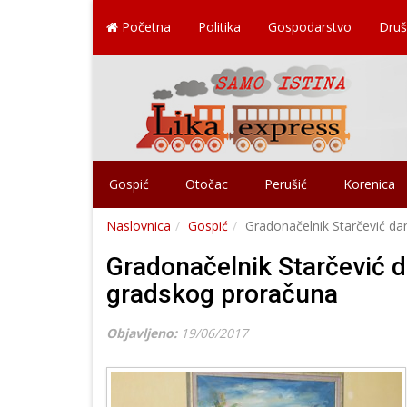
Početna
Politika
Gospodarstvo
Druš
Gospić
Otočac
Perušić
Korenica
Naslovnica
Gospić
Gradonačelnik Starčević dan
Gradonačelnik Starčević da
gradskog proračuna
Objavljeno:
19/06/2017