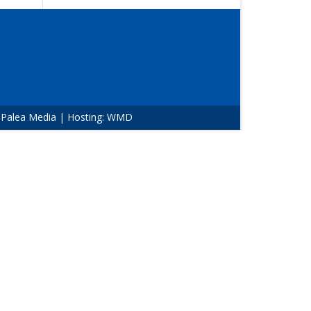
:
Palea Media
| Hosting:
WMD