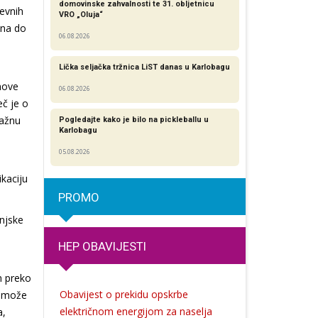
domovinske zahvalnosti te 31. obljetnicu
nevnih
VRO „Oluja“
ina do
06.08.2026
Lička seljačka tržnica LiST danas u Karlobagu
anove
06.08.2026
č je o
važnu
Pogledajte kako je bilo na pickleballu u
Karlobagu
05.08.2026
kaciju
PROMO
enjske
HEP OBAVIJESTI
m preko
Obavijest o prekidu opskrbe
u može
električnom energijom za naselja
a,