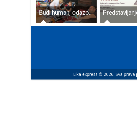
Danas od 10 sati dođite na Mali uskrsni sajam u Gospiću i besplatne pržene ribice
Budi human, odazovi se na izvanrednu akciju darivanja krvi!!!
Lika express © 2026. Sva prava