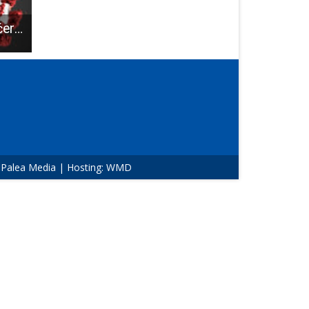
Novi skok: od jučer 19 novooboljelih od COVID-19
LIJEPA VIJEST: šestero osoba dobilo skoro 300,000 kuna potpora za samozapošljavanje
Tin Sedlar i Roditeljski sastanak u sklopu turneje staju
:
Palea Media
| Hosting:
WMD