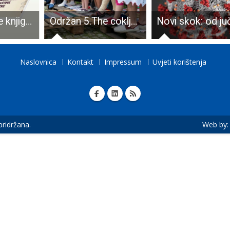
Predstavljanje knjige “Nematerijalna baština Gacke”
Održan 5.The coklje fest
Naslovnica
Kontakt
Impressum
Uvjeti korištenja
 pridržana.
Web by