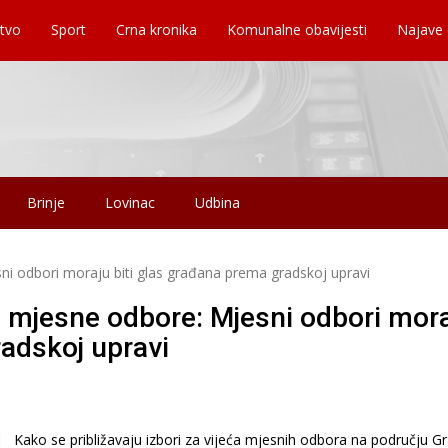
tvo
Sport
Crna kronika
Komunalne obavijesti
Najave
Brinje
Lovinac
Udbina
i odbori moraju biti glas građana prema gradskoj upravi
 mjesne odbore: Mjesni odbori mor
radskoj upravi
Kako se približavaju izbori za vijeća mjesnih odbora na području G