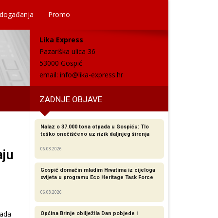
 događanja
Promo
Lika Express
Pazariška ulica 36
53000 Gospić
email:
info@lika-express.hr
ZADNJE OBJAVE
Nalaz o 37.000 tona otpada u Gospiću: Tlo
teško onečišćeno uz rizik daljnjeg širenja
06.08.2026
aju
Gospić domaćin mladim Hrvatima iz cijeloga
svijeta u programu Eco Heritage Task Force
06.08.2026
rada
Općina Brinje obilježila Dan pobjede i