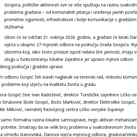
Gospića, političke aktivnosti sve se više spuštaju na razinu svakod
problema građana – od komunalnih pitanja i uređenja javnih površ
prometne sigurnosti, infrastrukture i bolje komunikacije s gradskim
službama.
Izbori će se održati 31. svibnja 2026. godine, a građani će birati čl
vijeća u ukupno 27 mjesnih odbora na području Grada Gospića. Rije
izborima koji, iako često prolaze ispod radara šire javnosti, imaju 
ulogu u funkcioniranju lokalne zajednice jer upravo mjesni odbori
dinog područja i gradske uprave.
odboru Gospić želi staviti naglasak na terenski rad, redovitu komuni
robleme koji utječu na kvalitetu života u gradu.
ra Gospić čine Ivan Radošević, direktor Turističke zajednice Ličko-s
a Strukovne škole Gospić, Božo Marković, direktor Elektrolike Gospić,
ile Milković, ravnatelj Razvojnog centra Ličko-senjske županije.
ti samo formalna razina lokalne samouprave, nego aktivan mehaniza
oje potrebe. Smatraju da se velik broj problema u svakodnevnom život
cija između stanovnika, članova vijeća mjesnog odbora, gradonačelnik