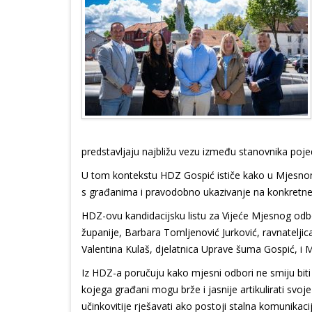
predstavljaju najbližu vezu između stanovnika poje
U tom kontekstu HDZ Gospić ističe kako u Mjesnom 
s građanima i pravodobno ukazivanje na konkretne p
HDZ-ovu kandidacijsku listu za Vijeće Mjesnog odbo
županije, Barbara Tomljenović Jurković, ravnateljic
Valentina Kulaš, djelatnica Uprave šuma Gospić, i M
Iz HDZ-a poručuju kako mjesni odbori ne smiju bi
kojega građani mogu brže i jasnije artikulirati sv
učinkovitije rješavati ako postoji stalna komunika