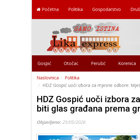
Početna
Politika
Gospodarstvo
Druš
Gospić
Otočac
Perušić
Korenica
Naslovnica
Politika
HDZ Gospić uoči izbora za mjesne odbore: Mjesn
HDZ Gospić uoči izbora za
biti glas građana prema g
Objavljeno:
25/05/2026