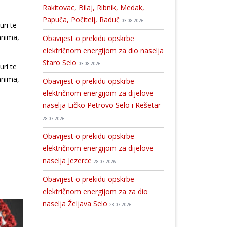
Rakitovac, Bilaj, Ribnik, Medak,
Papuča, Počitelj, Raduč
03.08.2026
ri te
anima,
Obavijest o prekidu opskrbe
električnom energijom za dio naselja
Staro Selo
03.08.2026
ri te
anima,
Obavijest o prekidu opskrbe
električnom energijom za dijelove
naselja Ličko Petrovo Selo i Rešetar
28.07.2026
Obavijest o prekidu opskrbe
električnom energijom za dijelove
naselja Jezerce
28.07.2026
Obavijest o prekidu opskrbe
električnom energijom za za dio
naselja Željava Selo
28.07.2026