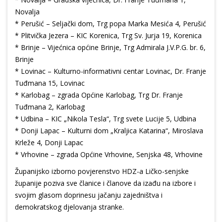
Novalja
* Perušić – Seljački dom, Trg popa Marka Mesića 4, Perušić
* Plitvička Jezera – KIC Korenica, Trg Sv. Jurja 19, Korenica
* Brinje – Vijećnica općine Brinje, Trg Admirala J.V.P.G. br. 6,
Brinje
* Lovinac – Kulturno-informativni centar Lovinac, Dr. Franje
Tuđmana 15, Lovinac
* Karlobag – zgrada Općine Karlobag, Trg Dr. Franje
Tuđmana 2, Karlobag
* Udbina – KIC „Nikola Tesla“, Trg svete Lucije 5, Udbina
* Donji Lapac – Kulturni dom „Kraljica Katarina“, Miroslava
Krleže 4, Donji Lapac
* Vrhovine – zgrada Općine Vrhovine, Senjska 48, Vrhovine
Županijsko izborno povjerenstvo HDZ-a Ličko-senjske
županije poziva sve članice i članove da izađu na izbore i
svojim glasom doprinesu jačanju zajedništva i
demokratskog djelovanja stranke.