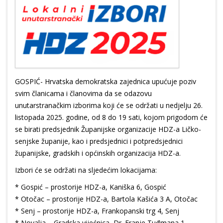
GOSPIĆ- Hrvatska demokratska zajednica upućuje poziv
svim članicama i članovima da se odazovu
unutarstranačkim izborima koji će se održati u nedjelju 26.
listopada 2025. godine, od 8 do 19 sati, kojom prigodom će
se birati predsjednik Županijske organizacije HDZ-a Ličko-
senjske županije, kao i predsjednici i potpredsjednici
županijske, gradskih i općinskih organizacija HDZ-a.
Izbori će se održati na sljedećim lokacijama:
* Gospić – prostorije HDZ-a, Kaniška 6, Gospić
* Otočac – prostorije HDZ-a, Bartola Kašića 3 A, Otočac
* Senj – prostorije HDZ-a, Frankopanski trg 4, Senj
* Novalja – Gradska vijećnica, Dr. Franje Tuđmana 1,