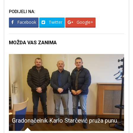
PODIJELI NA:
Facebook
Twitter
Google+
MOŽDA VAS ZANIMA
juljačke u Otočcu, Brinju i Vrhovinama
Gradonačelnik Karlo Starčević pruža punu podršku promicanju zrakoplovstva kao sporta