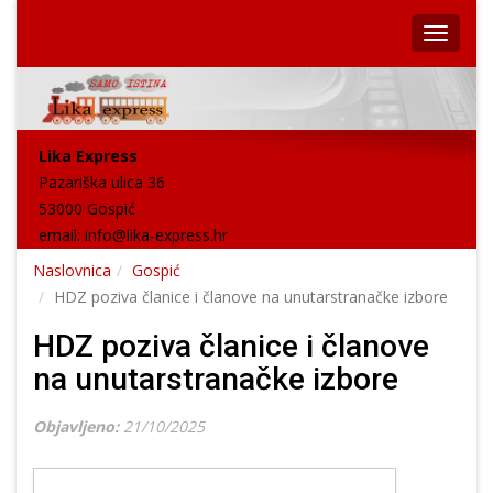
Lika Express
Pazariška ulica 36
53000 Gospić
email:
info@lika-express.hr
Naslovnica
Gospić
HDZ poziva članice i članove na unutarstranačke izbore
HDZ poziva članice i članove
na unutarstranačke izbore
Objavljeno:
21/10/2025