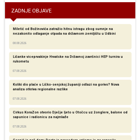
ZADNJE OBJAVE
Miletić od Božinovića zatražio hitnu istragu zbog sumnje na
nezakonito odlaganje otpada na državnom zemljištu u Udbini
08.08.2026
Ličanke viceprvakinje Hrvatske na Državnoj završnici HEP turnira u
rukometu
07.08.2026
Koliki dio plaće u Ličko-senjskoj županiji odlazi na gorivo? Nova
analiza otkriva regionalne razlike​
07.08.2026
Cirkus KoraZon otvorio Dječje ljeto u Otočcu uz žonglere, balone od
sapunice i radionicu za najmlađe
07.08.2026