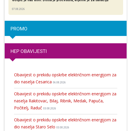
Gospić je naš dom: Dosta je procedura, vrijeme je za sanaciju
07.08.2026
PROMO
HEP OBAVIJESTI
Obavijest o prekidu opskrbe električnom energijom za
dio naselja Cesarica
06.08.2026
Obavijest o prekidu opskrbe električnom energijom za
naselja Rakitovac, Bilaj, Ribnik, Medak, Papuča,
Počitelj, Raduč
03.08.2026
Obavijest o prekidu opskrbe električnom energijom za
dio naselja Staro Selo
03.08.2026