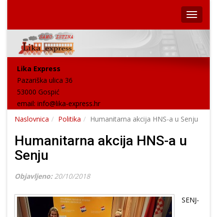
Lika Express
Pazariška ulica 36
53000 Gospić
email:
info@lika-express.hr
Naslovnica
Politika
Humanitarna akcija HNS-a u Senju
Humanitarna akcija HNS-a u
Senju
Objavljeno:
20/10/2018
SENJ-