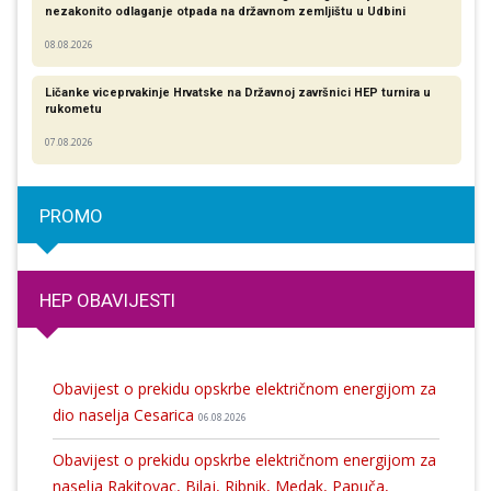
nezakonito odlaganje otpada na državnom zemljištu u Udbini
08.08.2026
Ličanke viceprvakinje Hrvatske na Državnoj završnici HEP turnira u
rukometu
07.08.2026
PROMO
HEP OBAVIJESTI
Obavijest o prekidu opskrbe električnom energijom za
dio naselja Cesarica
06.08.2026
Obavijest o prekidu opskrbe električnom energijom za
naselja Rakitovac, Bilaj, Ribnik, Medak, Papuča,