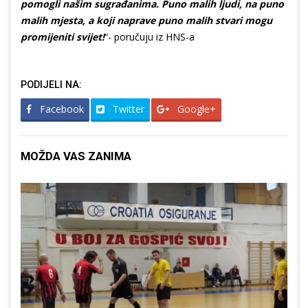
pomogli našim sugrađanima. Puno malih ljudi, na puno
malih mjesta, a koji naprave puno malih stvari mogu
promijeniti svijet!
“- poručuju iz HNS-a
PODIJELI NA:
Facebook
Twitter
Google+
MOŽDA VAS ZANIMA
ehničke ispravnosti vozila