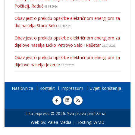
Počitelj, Raduč
03.08.2026
Obavijest o prekidu opskrbe električnom energijom za
dio naselja Staro Selo
03.08.2026
Obavijest o prekidu opskrbe električnom energijom za
dijelove naselja Ličko Petrovo Selo i Rešetar
28.07.2026
Obavijest o prekidu opskrbe električnom energijom za
dijelove naselja Jezerce
28.07.2026
Naslovnica
Kontakt
Impressum
Uvjeti korištenja
Lika express © 2026. Sva prava pridržana.
Web by:
Palea Media
| Hosting:
WMD