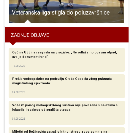
Veteranska liga stigla do poluzavršnice
ZADNJE OBJAVE
Općina Udbina reagirala na prozivke: „Ne odlažemo opasan otpad,
sve je dokumentirano“
10.08.2026
Prekid vodoopskrbe na području Grada Gospića zbog puknuća
magistralnog cjevovoda
09.08.2026
Voda iz javnog vodoopskrbnog sustava nije povezana s nalazima s
lokacije ilegalnog odlagališta otpada
09.08.2026
Miletić od Božinovića zatražio hitnu istragu zbog sumnje na