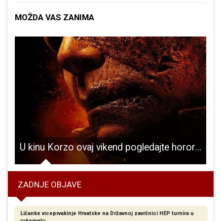
MOŽDA VAS ZANIMA
ana za predsjednicu Vijeća grada Gospića, stranka LiPO suzdržana
U kinu Korzo ovaj vikend pogledajte horor “Noć vještica ubija”
ZADNJE OBJAVE
Ličanke viceprvakinje Hrvatske na Državnoj završnici HEP turnira u
rukometu