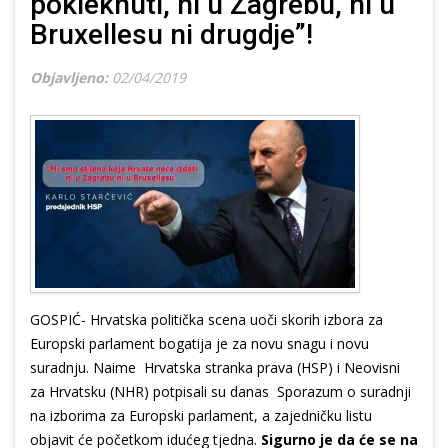
pokleknuti, ni u Zagrebu, ni u
Bruxellesu ni drugdje”!
Objavljeno:
02/04/2019
GOSPIĆ- Hrvatska politička scena uoči skorih izbora za
Europski parlament bogatija je za novu snagu i novu
suradnju. Naime Hrvatska stranka prava (HSP) i Neovisni
za Hrvatsku (NHR) potpisali su danas Sporazum o suradnji
na izborima za Europski parlament, a zajedničku listu
objavit će početkom idućeg tjedna.
Sigurno je da će se na