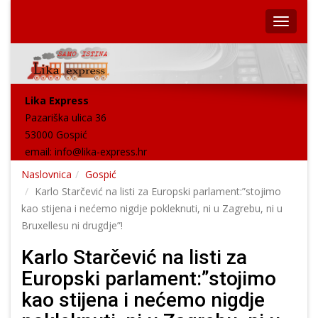
Lika Express
Pazariška ulica 36
53000 Gospić
email:
info@lika-express.hr
Naslovnica
Gospić
Karlo Starčević na listi za Europski parlament:”stojimo
kao stijena i nećemo nigdje pokleknuti, ni u Zagrebu, ni u
Bruxellesu ni drugdje”!
Karlo Starčević na listi za
Europski parlament:”stojimo
kao stijena i nećemo nigdje