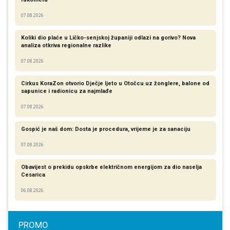
07.08.2026
Koliki dio plaće u Ličko-senjskoj županiji odlazi na gorivo? Nova
analiza otkriva regionalne razlike​
07.08.2026
Cirkus KoraZon otvorio Dječje ljeto u Otočcu uz žonglere, balone od
sapunice i radionicu za najmlađe
07.08.2026
Gospić je naš dom: Dosta je procedura, vrijeme je za sanaciju
07.08.2026
Obavijest o prekidu opskrbe električnom energijom za dio naselja
Cesarica
06.08.2026
PROMO