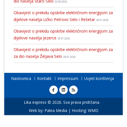
dio naselja Staro Selo
03.08.2026
Obavijest o prekidu opskrbe električnom energijom za
dijelove naselja Ličko Petrovo Selo i Rešetar
28.07.2026
Obavijest o prekidu opskrbe električnom energijom za
dijelove naselja Jezerce
28.07.2026
Obavijest o prekidu opskrbe električnom energijom za
za dio naselja Željava Selo
28.07.2026
Naslovnica
Kontakt
Impressum
Uvjeti korištenja
Lika express © 2026. Sva prava pridržana.
Web by:
Palea Media
| Hosting:
WMD