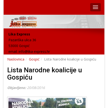
Lika Express
Pazariška ulica 36
53000 Gospić
email:
info@lika-express.hr
Naslovnica
Gospić
Lista Narodne koalicije u Gospiću
Lista Narodne koalicije u
Gospiću
Objavljeno:
20/08/2016