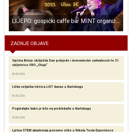
taračkog doma
LIJEPO: gospićki caffe bar MINT organizira humanitarni koncert “Za malu Lavu”!
ZADNJE OBJAVE
Općina Brinje obilježila Dan pobjede i domovinske zahvalnosti te 31.
obljetnicu VRO „Oluja“
06.08.2026
Lička seljačka tržnica LiST danas u Karlobagu
06.08.2026
Pogledajte kako je bilo na pickleballu u Karlobagu
05.08.2026
Ljetna STEM akademija ponovno stiže u Nikola Tesla Experience