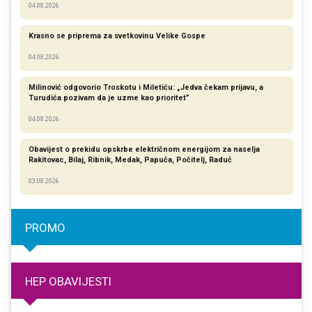
04.08.2026
Krasno se priprema za svetkovinu Velike Gospe
04.08.2026
Milinović odgovorio Troskotu i Miletiću: „Jedva čekam prijavu, a
Turudića pozivam da je uzme kao prioritet”
04.08.2026
Obavijest o prekidu opskrbe električnom energijom za naselja
Rakitovac, Bilaj, Ribnik, Medak, Papuča, Počitelj, Raduč
03.08.2026
PROMO
HEP OBAVIJESTI