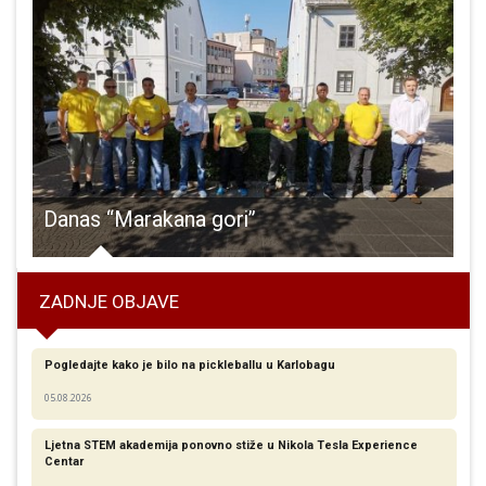
cu stranke
Danas “Marakana gori”
ZADNJE OBJAVE
Pogledajte kako je bilo na pickleballu u Karlobagu
05.08.2026
Ljetna STEM akademija ponovno stiže u Nikola Tesla Experience
Centar