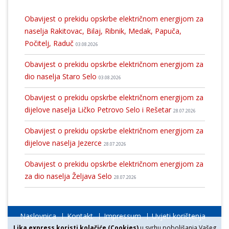
Obavijest o prekidu opskrbe električnom energijom za
naselja Rakitovac, Bilaj, Ribnik, Medak, Papuča,
Počitelj, Raduč
03.08.2026
Obavijest o prekidu opskrbe električnom energijom za
dio naselja Staro Selo
03.08.2026
Obavijest o prekidu opskrbe električnom energijom za
dijelove naselja Ličko Petrovo Selo i Rešetar
28.07.2026
Obavijest o prekidu opskrbe električnom energijom za
dijelove naselja Jezerce
28.07.2026
Obavijest o prekidu opskrbe električnom energijom za
za dio naselja Željava Selo
28.07.2026
Naslovnica
Kontakt
Impressum
Uvjeti korištenja
Lika express koristi kolačiće (Cookies)
u svrhu poboljšanja Vašeg