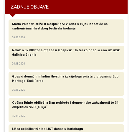
ZADNJE OBJAVE
Mario Valentić stiže u Gospić: prvi vikend u rujnu hodat će sa
sudionicima Hrvatskog festivala hodanja
06.08.2026
Nalaz o 37.000 tona otpada u Gospiću: Tlo teško onečišćeno uz rizik
daljnjeg širenja
06.08.2026
Gospić domaćin mladim Hrvatima iz cijeloga svijeta u programu Eco
Heritage Task Force
06.08.2026
Općina Brinje obilježila Dan pobjede i domovinske zahvalnosti te 31.
obljetnicu VRO „Oluja“
06.08.2026
Lička seljačka tržnica LiST danas u Karlobagu