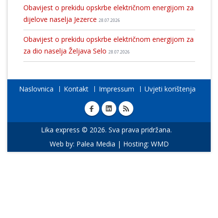
Obavijest o prekidu opskrbe električnom energijom za
dijelove naselja Jezerce
28.07.2026
Obavijest o prekidu opskrbe električnom energijom za
za dio naselja Željava Selo
28.07.2026
Naslovnica
Kontakt
Impressum
Uvjeti korištenja
Lika express © 2026. Sva prava pridržana.
Web by:
Palea Media
| Hosting:
WMD