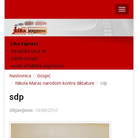
Lika Express
Pazariška ulica 36
53000 Gospić
email:
info@lika-express.hr
Naslovnica
Gospić
Nikola Maras narodom kontra diktature
sdp
sdp
Objavljeno:
18/08/2016