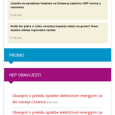
Ličanke viceprvakinje Hrvatske na Državnoj završnici HEP turnira u
rukometu
07.08.2026
Koliki dio plaće u Ličko-senjskoj županiji odlazi na gorivo? Nova
analiza otkriva regionalne razlike​
07.08.2026
PROMO
HEP OBAVIJESTI
Obavijest o prekidu opskrbe električnom energijom za
dio naselja Cesarica
06.08.2026
Obavijest o prekidu opskrbe električnom energijom za