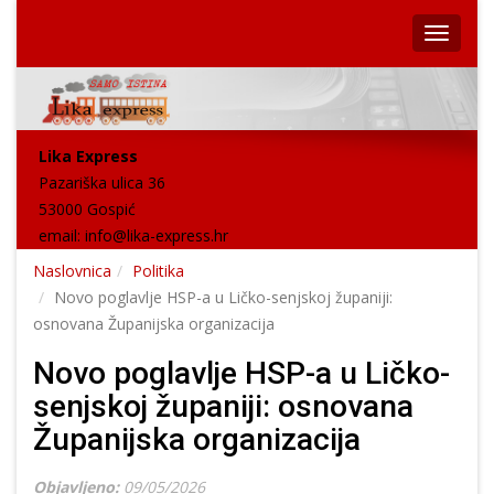
Lika Express
Pazariška ulica 36
53000 Gospić
email:
info@lika-express.hr
Naslovnica
Politika
Novo poglavlje HSP-a u Ličko-senjskoj županiji:
osnovana Županijska organizacija
Novo poglavlje HSP-a u Ličko-
senjskoj županiji: osnovana
Županijska organizacija
Objavljeno:
09/05/2026