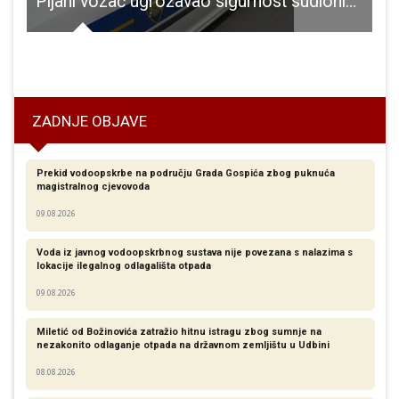
Pijani vozač ugrožavao sigurnost sudionika u prometu na A1
obilježena 32. godišnjica pogibije Josipa Jovića i akcije Plitvice
ZADNJE OBJAVE
Prekid vodoopskrbe na području Grada Gospića zbog puknuća
magistralnog cjevovoda
09.08.2026
Voda iz javnog vodoopskrbnog sustava nije povezana s nalazima s
lokacije ilegalnog odlagališta otpada
09.08.2026
Miletić od Božinovića zatražio hitnu istragu zbog sumnje na
nezakonito odlaganje otpada na državnom zemljištu u Udbini
08.08.2026