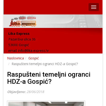
Lika Express
Pazariška ulica 36
53000 Gospić
email:
info@lika-express.hr
Naslovnica
Gospić
Raspušteni temeljni ogranci HDZ-a Gospić?
Raspušteni temeljni ogranci
HDZ-a Gospić?
Objavljeno:
28/06/2018