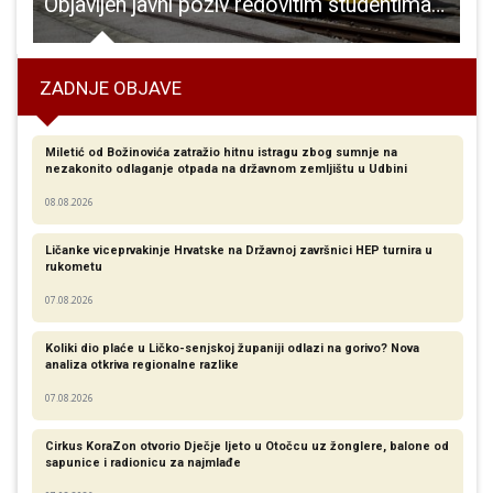
 radionica
Objavljen javni poziv redovitim studentima s područja Ličko-senjske županije za sufinanciranje troškova prijevoza vlakom
ZADNJE OBJAVE
Miletić od Božinovića zatražio hitnu istragu zbog sumnje na
nezakonito odlaganje otpada na državnom zemljištu u Udbini
08.08.2026
Ličanke viceprvakinje Hrvatske na Državnoj završnici HEP turnira u
rukometu
07.08.2026
Koliki dio plaće u Ličko-senjskoj županiji odlazi na gorivo? Nova
analiza otkriva regionalne razlike​
07.08.2026
Cirkus KoraZon otvorio Dječje ljeto u Otočcu uz žonglere, balone od
sapunice i radionicu za najmlađe