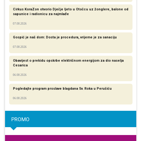
Cirkus KoraZon otvorio Dječje ljeto u Otočcu uz žonglere, balone od
sapunice i radionicu za najmlađe
07.08.2026
Gospić je naš dom: Dosta je procedura, vrijeme je za sanaciju
07.08.2026
Obavijest o prekidu opskrbe električnom energijom za dio naselja
Cesarica
06.08.2026
Pogledajte program proslave blagdana Sv. Roka u Perušiću
06.08.2026
PROMO