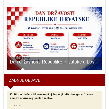
anje na natjecanju u Sloveniji!!!
Dan državnosti Republike Hrvatske u Lovincu
ZADNJE OBJAVE
Koliki dio plaće u Ličko-senjskoj županiji odlazi na gorivo? Nova
analiza otkriva regionalne razlike​
07.08.2026