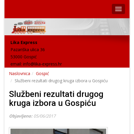
Lika Express
Pazariška ulica 36
53000 Gospić
email:
info@lika-express.hr
Naslovnica
Gospić
Službeni rezultati drugog kruga izbora u Gospiću
Službeni rezultati drugog
kruga izbora u Gospiću
Objavljeno:
05/06/2017