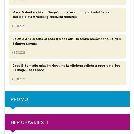
Mario Valentić stiže u Gospić: prvi vikend u rujnu hodat će sa
sudionicima Hrvatskog festivala hodanja
06.08.2026
Nalaz o 37.000 tona otpada u Gospiću: Tlo teško onečišćeno uz rizik
daljnjeg širenja
06.08.2026
Gospić domaćin mladim Hrvatima iz cijeloga svijeta u programu Eco
Heritage Task Force
06.08.2026
PROMO
HEP OBAVIJESTI