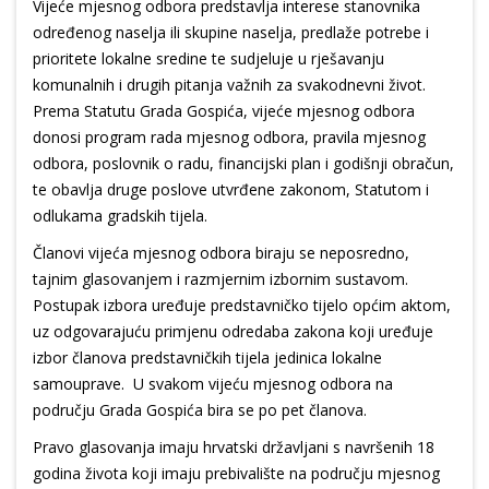
Vijeće mjesnog odbora predstavlja interese stanovnika
određenog naselja ili skupine naselja, predlaže potrebe i
prioritete lokalne sredine te sudjeluje u rješavanju
komunalnih i drugih pitanja važnih za svakodnevni život.
Prema Statutu Grada Gospića, vijeće mjesnog odbora
donosi program rada mjesnog odbora, pravila mjesnog
odbora, poslovnik o radu, financijski plan i godišnji obračun,
te obavlja druge poslove utvrđene zakonom, Statutom i
odlukama gradskih tijela.
Članovi vijeća mjesnog odbora biraju se neposredno,
tajnim glasovanjem i razmjernim izbornim sustavom.
Postupak izbora uređuje predstavničko tijelo općim aktom,
uz odgovarajuću primjenu odredaba zakona koji uređuje
izbor članova predstavničkih tijela jedinica lokalne
samouprave. U svakom vijeću mjesnog odbora na
području Grada Gospića bira se po pet članova.
Pravo glasovanja imaju hrvatski državljani s navršenih 18
godina života koji imaju prebivalište na području mjesnog