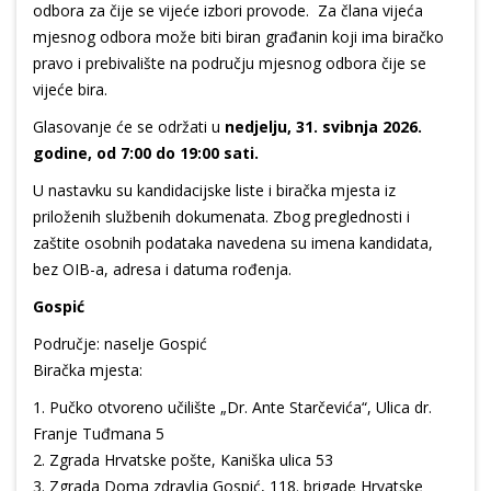
odbora za čije se vijeće izbori provode. Za člana vijeća
mjesnog odbora može biti biran građanin koji ima biračko
pravo i prebivalište na području mjesnog odbora čije se
vijeće bira.
Glasovanje će se održati u
nedjelju, 31. svibnja 2026.
godine, od 7:00 do 19:00 sati.
U nastavku su kandidacijske liste i biračka mjesta iz
priloženih službenih dokumenata. Zbog preglednosti i
zaštite osobnih podataka navedena su imena kandidata,
bez OIB-a, adresa i datuma rođenja.
Gospić
Područje: naselje Gospić
Biračka mjesta:
1.⁠ ⁠Pučko otvoreno učilište „Dr. Ante Starčevića“, Ulica dr.
Franje Tuđmana 5
2.⁠ ⁠Zgrada Hrvatske pošte, Kaniška ulica 53
3.⁠ ⁠Zgrada Doma zdravlja Gospić, 118. brigade Hrvatske