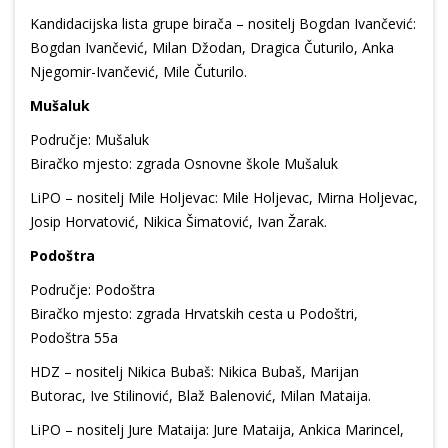
Kandidacijska lista grupe birača – nositelj Bogdan Ivančević:
Bogdan Ivančević, Milan Džodan, Dragica Čuturilo, Anka
Njegomir-Ivančević, Mile Čuturilo.
Mušaluk
Područje: Mušaluk
Biračko mjesto: zgrada Osnovne škole Mušaluk
LiPO – nositelj Mile Holjevac: Mile Holjevac, Mirna Holjevac,
Josip Horvatović, Nikica Šimatović, Ivan Žarak.
Podoštra
Područje: Podoštra
Biračko mjesto: zgrada Hrvatskih cesta u Podoštri,
Podoštra 55a
HDZ – nositelj Nikica Bubaš: Nikica Bubaš, Marijan
Butorac, Ive Stilinović, Blaž Balenović, Milan Mataija.
LiPO – nositelj Jure Mataija: Jure Mataija, Ankica Marincel,