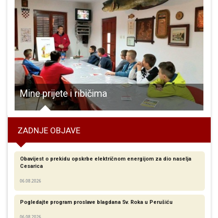
MUP dodjeljuje sredstva za poticanje razvoja poduzetništva minskim žrtvama i članovima njihovih obitelji
ZADNJE OBJAVE
Obavijest o prekidu opskrbe električnom energijom za dio naselja
Cesarica
06.08.2026
Pogledajte program proslave blagdana Sv. Roka u Perušiću
06.08.2026