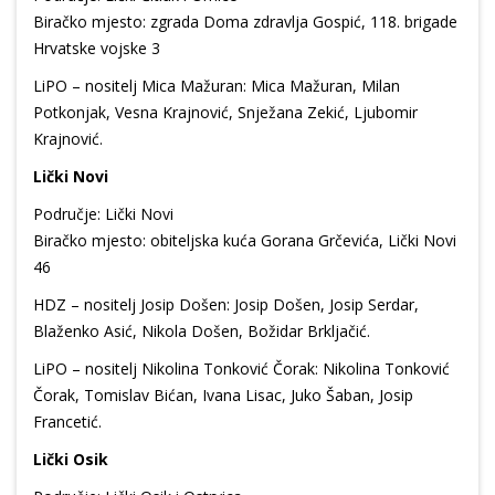
Biračko mjesto: zgrada Doma zdravlja Gospić, 118. brigade
Hrvatske vojske 3
LiPO – nositelj Mica Mažuran: Mica Mažuran, Milan
Potkonjak, Vesna Krajnović, Snježana Zekić, Ljubomir
Krajnović.
Lički Novi
Područje: Lički Novi
Biračko mjesto: obiteljska kuća Gorana Grčevića, Lički Novi
46
HDZ – nositelj Josip Došen: Josip Došen, Josip Serdar,
Blaženko Asić, Nikola Došen, Božidar Brkljačić.
LiPO – nositelj Nikolina Tonković Čorak: Nikolina Tonković
Čorak, Tomislav Bićan, Ivana Lisac, Juko Šaban, Josip
Francetić.
Lički Osik