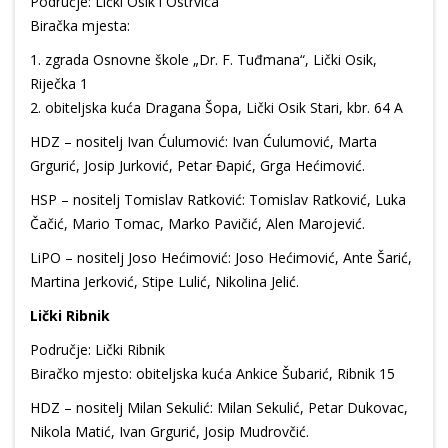
Područje: Lički Osik i Ostrvica
Biračka mjesta:
1.⁠ ⁠zgrada Osnovne škole „Dr. F. Tuđmana“, Lički Osik,
Riječka 1
2.⁠ ⁠obiteljska kuća Dragana Šopa, Lički Osik Stari, kbr. 64 A
HDZ – nositelj Ivan Ćulumović: Ivan Ćulumović, Marta
Grgurić, Josip Jurković, Petar Đapić, Grga Hećimović.
HSP – nositelj Tomislav Ratković: Tomislav Ratković, Luka
Čačić, Mario Tomac, Marko Pavičić, Alen Marojević.
LiPO – nositelj Joso Hećimović: Joso Hećimović, Ante Šarić,
Martina Jerković, Stipe Lulić, Nikolina Jelić.
Lički Ribnik
Područje: Lički Ribnik
Biračko mjesto: obiteljska kuća Ankice Šubarić, Ribnik 15
HDZ – nositelj Milan Sekulić: Milan Sekulić, Petar Dukovac,
Nikola Matić, Ivan Grgurić, Josip Mudrovčić.