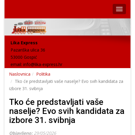
Lika Express
Pazariška ulica 36
53000 Gospić
email:
info@lika-express.hr
Naslovnica
Politika
Tko će predstavljati vaše naselje? Evo svih kandidata za
izbore 31. svibnja
Tko će predstavljati vaše
naselje? Evo svih kandidata za
izbore 31. svibnja
Objavljeno:
29/05/2026