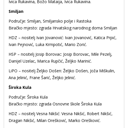
Ivica Rukavina, Božo Mataija, Ivica Rukavina.
Smiljan
Područje: Smiljan, Smiljansko polje i Rastoka
Biračko mjesto: zgrada Hrvatskog narodnog doma Smiljan
HDZ – nositelj Ivan Jovanović: Ivan Jovanović, Katica Prpić,
Ivan Pejnović, Luka Krmpotić, Mario Zorić.
HSP – nositelj Josip Borovac: Josip Borovac, Mile Pezelj,
Danijel Uzelac, Marica Rupčić, Željko Marinić.
LiPO – nositelj Željko Došen: Željko Došen, Joža Miškulin,
Ana Jelinić, Frane Šarić, Željko Jelinić.
Široka Kula
Područje: Široka Kula
Biračko mjesto: zgrada Osnovne škole Široka Kula
HDZ – nositelj Vesna Nikšić: Vesna Nikšić, Robert Nikšić,
Dragan Nikšić, Milan Orešković, Marko Orešković.