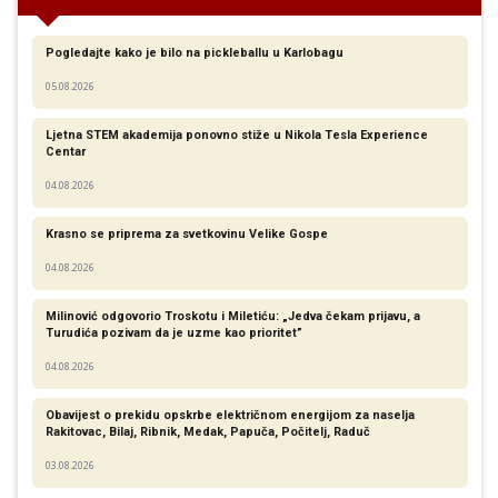
Pogledajte kako je bilo na pickleballu u Karlobagu
05.08.2026
Ljetna STEM akademija ponovno stiže u Nikola Tesla Experience
Centar
04.08.2026
Krasno se priprema za svetkovinu Velike Gospe
04.08.2026
Milinović odgovorio Troskotu i Miletiću: „Jedva čekam prijavu, a
Turudića pozivam da je uzme kao prioritet”
04.08.2026
Obavijest o prekidu opskrbe električnom energijom za naselja
Rakitovac, Bilaj, Ribnik, Medak, Papuča, Počitelj, Raduč
03.08.2026