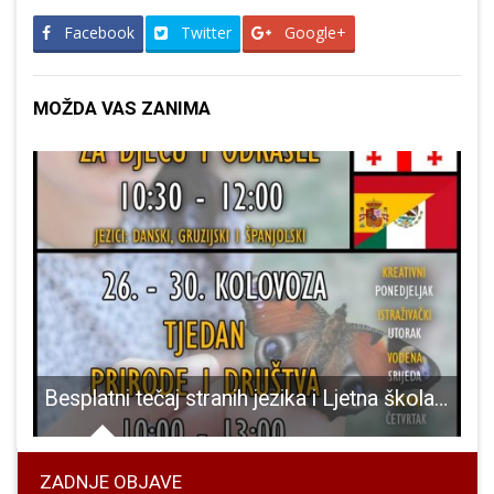
Facebook
Twitter
Google+
MOŽDA VAS ZANIMA
jiva, raste broj novooboljelih
Besplatni tečaj stranih jezika i Ljetna škola u Pećinskom parku Grabovača
ZADNJE OBJAVE