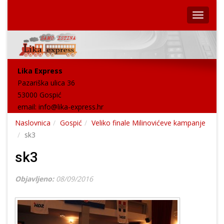
Lika Express
Pazariška ulica 36
53000 Gospić
email:
info@lika-express.hr
Naslovnica
Gospić
Veliko finale Milinovićeve kampanje
sk3
sk3
Objavljeno:
08/09/2016