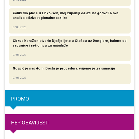
Koliki dio plaće u Ličko-senjskoj županiji odlazi na gorivo? Nova
analiza otkriva regionalne razlike​
07.08.2026
Cirkus KoraZon otvorio Dječje ljeto u Otočcu uz žonglere, balone od
sapunice i radionicu za najmlađe
07.08.2026
Gospić je naš dom: Dosta je procedura, vrijeme je za sanaciju
07.08.2026
PROMO
HEP OBAVIJESTI