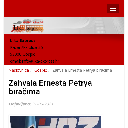
Lika Express
Pazariška ulica 36
53000 Gospić
email:
info@lika-express.hr
Naslovnica
Gospić
Zahvala Ernesta Petrya biračima
Zahvala Ernesta Petrya
biračima
Objavljeno:
31/05/2021