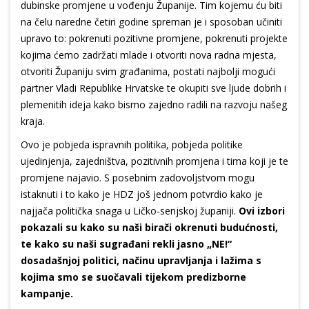
dubinske promjene u vođenju Županije. Tim kojemu ću biti
na čelu naredne četiri godine spreman je i sposoban učiniti
upravo to: pokrenuti pozitivne promjene, pokrenuti projekte
kojima ćemo zadržati mlade i otvoriti nova radna mjesta,
otvoriti Županiju svim građanima, postati najbolji mogući
partner Vladi Republike Hrvatske te okupiti sve ljude dobrih i
plemenitih ideja kako bismo zajedno radili na razvoju našeg
kraja.
Ovo je pobjeda ispravnih politika, pobjeda politike
ujedinjenja, zajedništva, pozitivnih promjena i tima koji je te
promjene najavio. S posebnim zadovoljstvom mogu
istaknuti i to kako je HDZ još jednom potvrdio kako je
najjača politička snaga u Ličko-senjskoj županiji.
Ovi izbori
pokazali su kako su naši birači okrenuti budućnosti,
te kako su naši sugrađani rekli jasno „NE!“
dosadašnjoj politici, načinu upravljanja i lažima s
kojima smo se suočavali tijekom predizborne
kampanje.