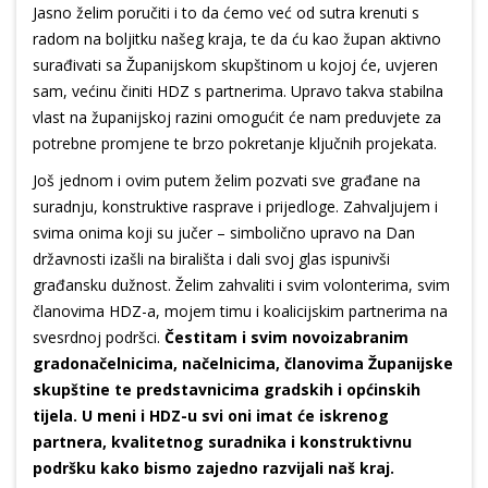
Jasno želim poručiti i to da ćemo već od sutra krenuti s
radom na boljitku našeg kraja, te da ću kao župan aktivno
surađivati sa Županijskom skupštinom u kojoj će, uvjeren
sam, većinu činiti HDZ s partnerima. Upravo takva stabilna
vlast na županijskoj razini omogućit će nam preduvjete za
potrebne promjene te brzo pokretanje ključnih projekata.
Još jednom i ovim putem želim pozvati sve građane na
suradnju, konstruktive rasprave i prijedloge. Zahvaljujem i
svima onima koji su jučer – simbolično upravo na Dan
državnosti izašli na birališta i dali svoj glas ispunivši
građansku dužnost. Želim zahvaliti i svim volonterima, svim
članovima HDZ-a, mojem timu i koalicijskim partnerima na
svesrdnoj podršci.
Čestitam i svim novoizabranim
gradonačelnicima, načelnicima, članovima Županijske
skupštine te predstavnicima gradskih i općinskih
tijela. U meni i HDZ-u svi oni imat će iskrenog
partnera, kvalitetnog suradnika i konstruktivnu
podršku kako bismo zajedno razvijali naš kraj.