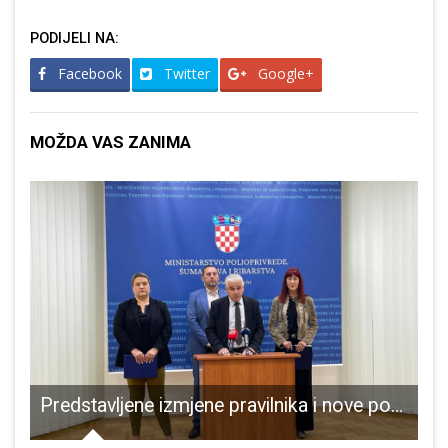
PODIJELI NA:
Facebook
Twitter
Google+
MOŽDA VAS ZANIMA
ta obnove kulturnih dobara na području Općine Perušić u 2026. godini
Predstavljene izmjene pravilnika i nove potpore za poljoprivrednike