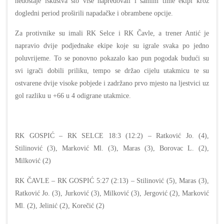
nedostaje iskustva što više napredovali i samim time ekipi kroz
dogledni period proširili napadačke i obrambene opcije.
Za protivnike su
imali RK Selce i RK Čavle, a trener Antić je
napravio dvije podjednake ekipe koje su igrale svaka po jedno
poluvrijeme. To se ponovno pokazalo kao pun pogodak budući su
svi igrači dobili priliku, tempo se držao cijelu utakmicu te su
ostvarene dvije visoke pobjede i zadržano prvo mjesto na ljestvici uz
gol razliku u +66 u 4 odigrane utakmice.
RK GOSPIĆ – RK SELCE 18:3 (12:2) – Ratković Jo. (4),
Stilinović (3), Marković Ml. (3), Maras (3), Borovac L. (2),
Milković (2)
RK ČAVLE – RK GOSPIĆ 5:27 (2:13) – Stilinović (5), Maras (3),
Ratković Jo. (3), Jurković (3), Milković (3), Jergović (2), Marković
Ml. (2), Jelinić (2), Korečić (2)