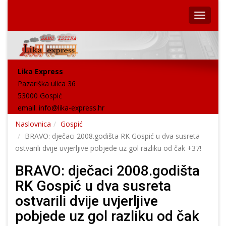
Lika Express
Pazariška ulica 36
53000 Gospić
email:
info@lika-express.hr
Naslovnica
Gospić
BRAVO: dječaci 2008.godišta RK Gospić u dva susreta
ostvarili dvije uvjerljive pobjede uz gol razliku od čak +37!
BRAVO: dječaci 2008.godišta
RK Gospić u dva susreta
ostvarili dvije uvjerljive
pobjede uz gol razliku od čak