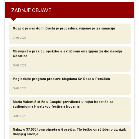
ZADNJE OBJAVE
Gospić je naš dom: Dosta je procedura, vrijeme je za sanaciju
07.08.2026
Obavijest o prekidu opskrbe električnom energijom za dio naselja
Cesarica
06.08.2026
Pogledajte program proslave blagdana Sv. Roka u Perušiću
06.08.2026
Mario Valentić stiže u Gospić: prvi vikend u rujnu hodat će sa
sudionicima Hrvatskog festivala hodanja
06.08.2026
Nalaz o 37.000 tona otpada u Gospiću: Tlo teško onečišćeno uz rizik
daljnjeg širenja