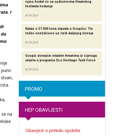
rujnu hodat će sa sudionicima Hrvatskog
vima
festivala hodanja
ata. I
06.08.2026
li
Nalaz o 37.000 tona otpada u Gospiću: Tlo
 da
teško onečišćeno uz rizik daljnjeg širenja
smo
06.08.2026
Gospić domaćin mladim Hrvatima iz cijeloga
svijeta u programu Eco Heritage Task Force
nije
ko puno
06.08.2026
 stvari,
osta.
PROMO
ka,
HEP OBAVIJESTI
o se na
vinske
Obavijest o prekidu opskrbe