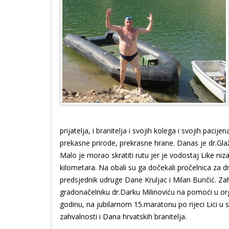
prijatelja, i branitelja i svojih kolega i svojih pacijen
prekasne prirode, prekrasne hrane. Danas je dr.Gl
Malo je morao skratiti rutu jer je vodostaj Like niza
kilometara. Na obali su ga dočekali pročelnica za d
predsjednik udruge Dane Kruljac i Milan Bunčić. Zah
gradonačelniku dr.Darku Milinoviću na pomoći u org
godinu, na jubilarnom 15.maratonu po rijeci Lici 
zahvalnosti i Dana hrvatskih branitelja.