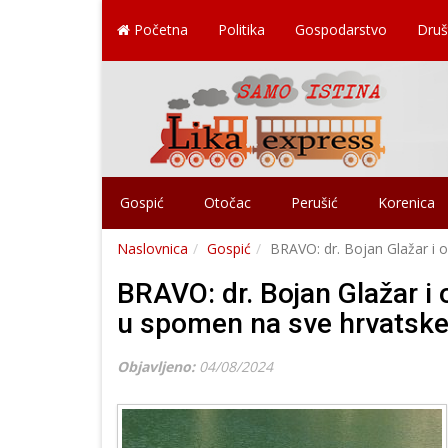
Početna
Politika
Gospodarstvo
Druš
Gospić
Otočac
Perušić
Korenica
Naslovnica
Gospić
BRAVO: dr. Bojan Glažar i o
BRAVO: dr. Bojan Glažar i 
u spomen na sve hrvatske b
Objavljeno:
04/08/2024