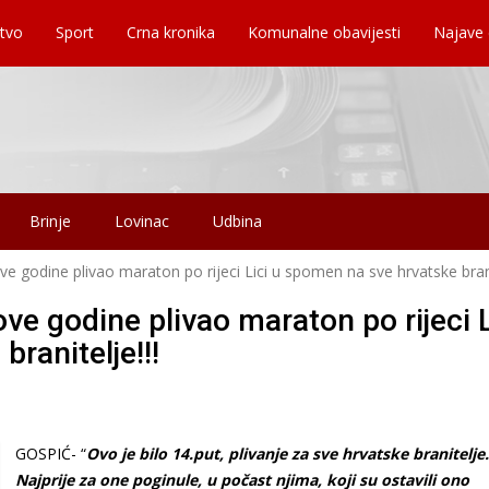
tvo
Sport
Crna kronika
Komunalne obavijesti
Najave
Brinje
Lovinac
Udbina
ve godine plivao maraton po rijeci Lici u spomen na sve hrvatske branit
ove godine plivao maraton po rijeci L
ranitelje!!!
GOSPIĆ- “
Ovo je bilo 14.put, plivanje za sve hrvatske branitelje.
Najprije za one poginule, u počast njima, koji su ostavili ono