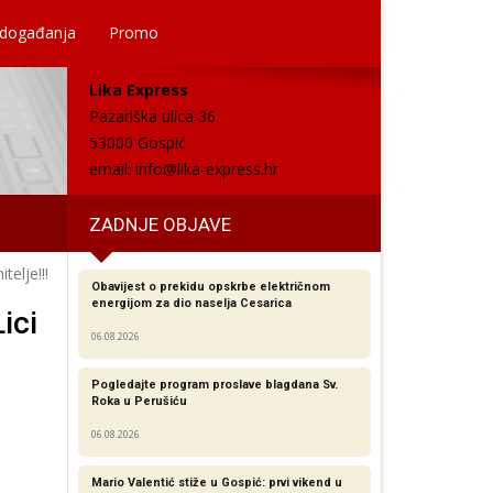
 događanja
Promo
Lika Express
Pazariška ulica 36
53000 Gospić
email:
info@lika-express.hr
ZADNJE OBJAVE
elje!!!
Obavijest o prekidu opskrbe električnom
energijom za dio naselja Cesarica
ici
06.08.2026
Pogledajte program proslave blagdana Sv.
Roka u Perušiću
06.08.2026
Mario Valentić stiže u Gospić: prvi vikend u