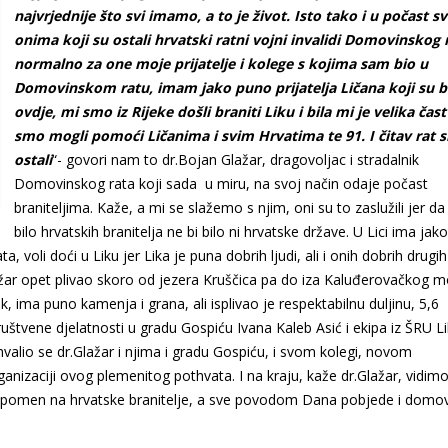
najvrjednije što svi imamo, a to je život. Isto tako i u počast s
onima koji su ostali hrvatski ratni vojni invalidi Domovinskog r
normalno za one moje prijatelje i kolege s kojima sam bio u
Domovinskom ratu, imam jako puno prijatelja Ličana koji su bi
ovdje, mi smo iz Rijeke došli braniti Liku i bila mi je velika čast
smo mogli pomoći Ličanima i svim Hrvatima te 91. I čitav rat 
ostali
“- govori nam to dr.Bojan Glažar, dragovoljac i stradalnik
Domovinskog rata koji sada u miru, na svoj način odaje počast
braniteljima. Kaže, a mi se slažemo s njim, oni su to zaslužili jer da 
bilo hrvatskih branitelja ne bi bilo ni hrvatske države. U Lici ima ja
ata, voli doći u Liku jer Lika je puna dobrih ljudi, ali i onih dobrih drugih
ažar opet plivao skoro od jezera Kruščica pa do iza Kaluđerovačkog m
k, ima puno kamenja i grana, ali isplivao je respektabilnu duljinu, 5,6
ruštvene djelatnosti u gradu Gospiću Ivana Kaleb Asić i ekipa iz ŠRU Li
valio se dr.Glažar i njima i gradu Gospiću, i svom kolegi, novom
anizaciji ovog plemenitog pothvata. I na kraju, kaže dr.Glažar, vidim
u spomen na hrvatske branitelje, a sve povodom Dana pobjede i domo