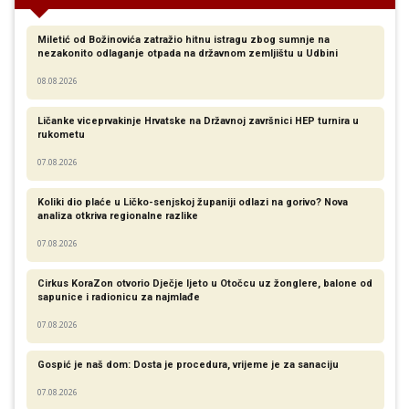
Miletić od Božinovića zatražio hitnu istragu zbog sumnje na
nezakonito odlaganje otpada na državnom zemljištu u Udbini
08.08.2026
Ličanke viceprvakinje Hrvatske na Državnoj završnici HEP turnira u
rukometu
07.08.2026
Koliki dio plaće u Ličko-senjskoj županiji odlazi na gorivo? Nova
analiza otkriva regionalne razlike​
07.08.2026
Cirkus KoraZon otvorio Dječje ljeto u Otočcu uz žonglere, balone od
sapunice i radionicu za najmlađe
07.08.2026
Gospić je naš dom: Dosta je procedura, vrijeme je za sanaciju
07.08.2026