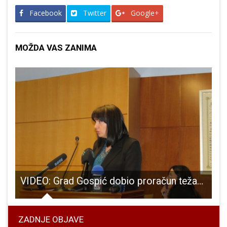
Facebook
Twitter
Google+
MOŽDA VAS ZANIMA
ite Zagrebački gitarski trio
VIDEO: Grad Gospić dobio proračun težak više od 100 milijuna kuna
ZADNJE OBJAVE