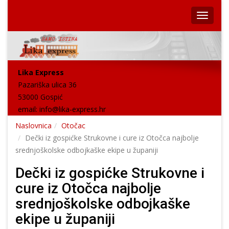
Lika Express
Pazariška ulica 36
53000 Gospić
email:
info@lika-express.hr
Naslovnica
Otočac
Dečki iz gospićke Strukovne i cure iz Otočca najbolje
srednjoškolske odbojkaške ekipe u županiji
Dečki iz gospićke Strukovne i
cure iz Otočca najbolje
srednjoškolske odbojkaške
ekipe u županiji