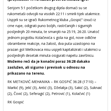
Serijom 5:1 početkom drugog dijela domaći su se
rukometaši odvojili na visokih 22:11 i smirili tijek utakmice.
Uspjeli su se igrači Rukometnog kluba „Gospić“ izvući iz
crne rupe, odigrati puno boljih, rastrčanijih i sigurnijih
posljednjih 20 minuta, te smanjiti na 25:19, 26:20. Unatoč
jednom pogotku Kolačevića s gola na gol, nove odlične
obrambene reakcije, na žalost, dva puta uzastopno na
prazan gol Metkovaca nisu uspjeli kapitalizirati i utakmici u
posljednjih desetak minuta osigurati napetu završnicu.
Možemo reći da je konačni poraz 36:28 dakako
zaslužen, ali sigurno i previsok u odnosu na
prikazano na terenu.
RK METKOVIĆ-MEHANIKA – RK GOSPIĆ 36:28 (17:10) –
Markić (9), Jelić (3), Antić (3), Dželalija (3), Sakić (2), Suknaić
(2), Čović (2), Seferagić (2), Petrović (1), Kolačvić (1)
RK Gospić