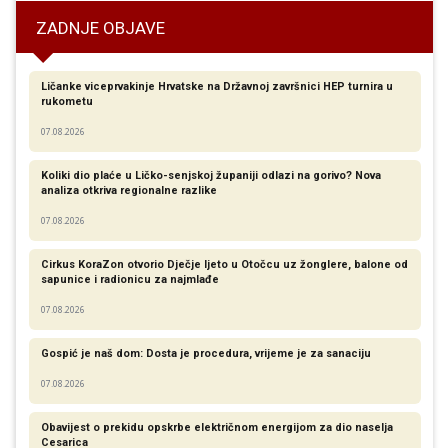
ZADNJE OBJAVE
Ličanke viceprvakinje Hrvatske na Državnoj završnici HEP turnira u
rukometu
07.08.2026
Koliki dio plaće u Ličko-senjskoj županiji odlazi na gorivo? Nova
analiza otkriva regionalne razlike​
07.08.2026
Cirkus KoraZon otvorio Dječje ljeto u Otočcu uz žonglere, balone od
sapunice i radionicu za najmlađe
07.08.2026
Gospić je naš dom: Dosta je procedura, vrijeme je za sanaciju
07.08.2026
Obavijest o prekidu opskrbe električnom energijom za dio naselja
Cesarica