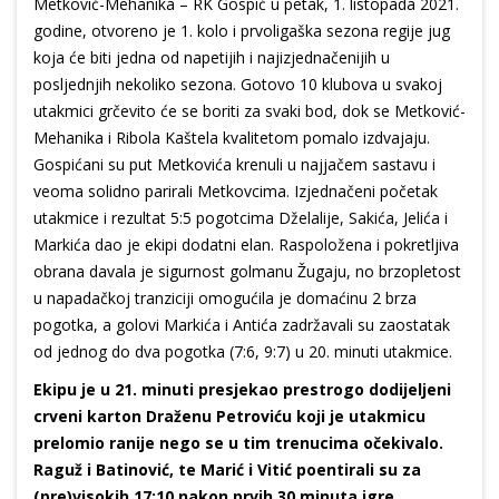
Metković-Mehanika – RK Gospić u petak, 1. listopada 2021.
godine, otvoreno je 1. kolo i prvoligaška sezona regije jug
koja će biti jedna od napetijih i najizjednačenijih u
posljednjih nekoliko sezona. Gotovo 10 klubova u svakoj
utakmici grčevito će se boriti za svaki bod, dok se Metković-
Mehanika i Ribola Kaštela kvalitetom pomalo izdvajaju.
Gospićani su put Metkovića krenuli u najjačem sastavu i
veoma solidno parirali Metkovcima. Izjednačeni početak
utakmice i rezultat 5:5 pogotcima Dželalije, Sakića, Jelića i
Markića dao je ekipi dodatni elan. Raspoložena i pokretljiva
obrana davala je sigurnost golmanu Žugaju, no brzopletost
u napadačkoj tranziciji omogućila je domaćinu 2 brza
pogotka, a golovi Markića i Antića zadržavali su zaostatak
od jednog do dva pogotka (7:6, 9:7) u 20. minuti utakmice.
Ekipu je u 21. minuti presjekao prestrogo dodijeljeni
crveni karton Draženu Petroviću koji je utakmicu
prelomio ranije nego se u tim trenucima očekivalo.
Raguž i Batinović, te Marić i Vitić poentirali su za
(pre)visokih 17:10 nakon prvih 30 minuta igre.