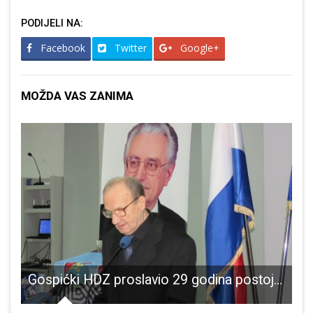
PODIJELI NA:
Facebook
Twitter
Google+
MOŽDA VAS ZANIMA
lih od COVID-19
Gospićki HDZ proslavio 29 godina postojanja