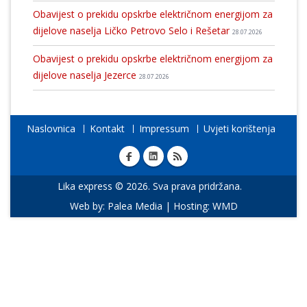
Obavijest o prekidu opskrbe električnom energijom za
dijelove naselja Ličko Petrovo Selo i Rešetar
28.07.2026
Obavijest o prekidu opskrbe električnom energijom za
dijelove naselja Jezerce
28.07.2026
Naslovnica
Kontakt
Impressum
Uvjeti korištenja
Lika express © 2026. Sva prava pridržana.
Web by:
Palea Media
| Hosting:
WMD