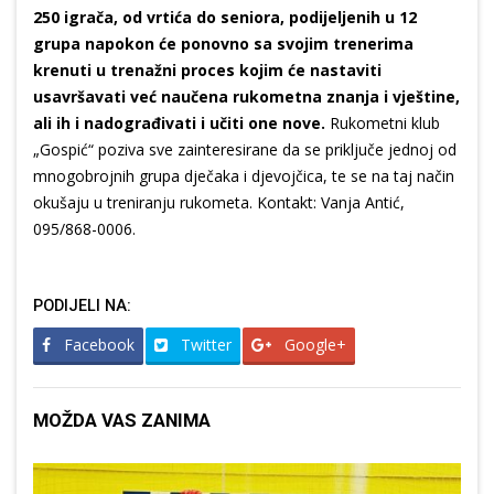
250 igrača, od vrtića do seniora, podijeljenih u 12
grupa napokon će ponovno sa svojim trenerima
krenuti u trenažni proces kojim će nastaviti
usavršavati već naučena rukometna znanja i vještine,
ali ih i nadograđivati i učiti one nove.
Rukometni klub
„Gospić“ poziva sve zainteresirane da se priključe jednoj od
mnogobrojnih grupa dječaka i djevojčica, te se na taj način
okušaju u treniranju rukometa. Kontakt: Vanja Antić,
095/868-0006.
PODIJELI NA:
Facebook
Twitter
Google+
MOŽDA VAS ZANIMA