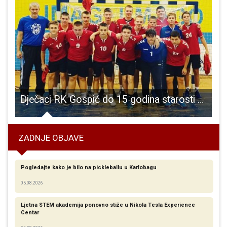
anima i Ličanima obećavam duplo bolji život”
Dječaci RK Gospić do 15 godina starosti osvojili dva nova boda u prvoj rukometnoj ligi, skupina zapad
ZADNJE OBJAVE
Pogledajte kako je bilo na pickleballu u Karlobagu
05.08.2026
Ljetna STEM akademija ponovno stiže u Nikola Tesla Experience
Centar