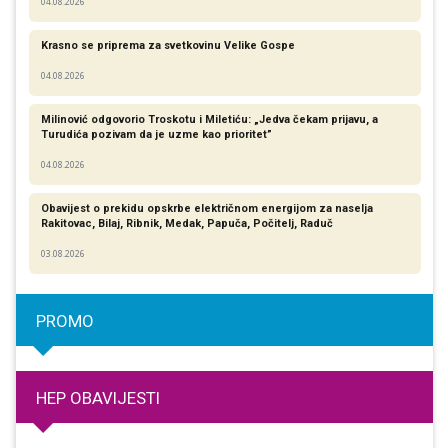
04.08.2026
Krasno se priprema za svetkovinu Velike Gospe
04.08.2026
Milinović odgovorio Troskotu i Miletiću: „Jedva čekam prijavu, a
Turudića pozivam da je uzme kao prioritet”
04.08.2026
Obavijest o prekidu opskrbe električnom energijom za naselja
Rakitovac, Bilaj, Ribnik, Medak, Papuča, Počitelj, Raduč
03.08.2026
PROMO
HEP OBAVIJESTI