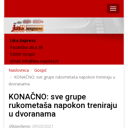
Lika Express
Pazariška ulica 36
53000 Gospić
email:
info@lika-express.hr
Naslovnica
Gospić
KONAČNO: sve grupe rukometaša napokon treniraju u
dvoranama
KONAČNO: sve grupe
rukometaša napokon treniraju
u dvoranama
Objavljeno:
09/03/2021