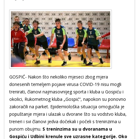
GOSPIĆ- Nakon što nekoliko mjeseci zbog mjera
donesenih temeljem pojave virusa COVID-19 nisu mogli
trenirati, članovi najmasovnijeg sporta i kluba u Gospiću i
okolici, Rukometnog kluba „Gospić“, napokon su ponovno
zakoračili na parket. Epidemiološka situacija omogućila je
popuštanje mjera i ulazak u dvorane što su vodstvo kluba,
treneri i svi članovi jedva dočekali i počeli s treninzima u
punom obujmu.
S treninzima su u dvoranama u
Gospiću i Udbini krenule sve uzrasne kategorije. Oko