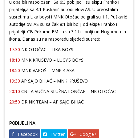
u oba bili raspoloženi. Sa 6:3 pobijedili su ekipu Franko i
prijatelji,a sa 4:1 Puškarić autodijelovi AS. U preostalim
susretima Lika boysi i MNK Otočac odigrali su 1:1, Puškarić
autodijelovi AS su sa čak 8:1 bili bolji od ekipe Franko i
prijatelji. CB Pekarne FM su sa 3:1 bili bolji od Nogometnih
ikona. Danas su na rasporedu sljedeći susreti:
17:30
NK OTOČAC – LIKA BOYS
18:10
MNK KRUŠEVO – LUCY’S BOYS
18:50
MNK VAROŠ – MNK 4 ASA
19:30
AP SAJO BIHAĆ – MNK KRUŠEVO
20:10
CB LA VUČNA SLUŽBA LONČAR – NK OTOČAC
20:50
DRINK TEAM – AP SAJO BIHAĆ
PODIJELI NA:
Facebook
Twitter
Google+