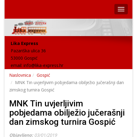
Lika Express
Pazariška ulica 36
53000 Gospić
email:
info@lika-express.hr
Naslovnica
Gospić
MNK Tin uvjerljivim pobjedama obilježio jučerašnji dan
zimskog turnira Gospić
MNK Tin uvjerljivim
pobjedama obilježio jučerašnji
dan zimskog turnira Gospić
Objavljeno:
03/01/2019