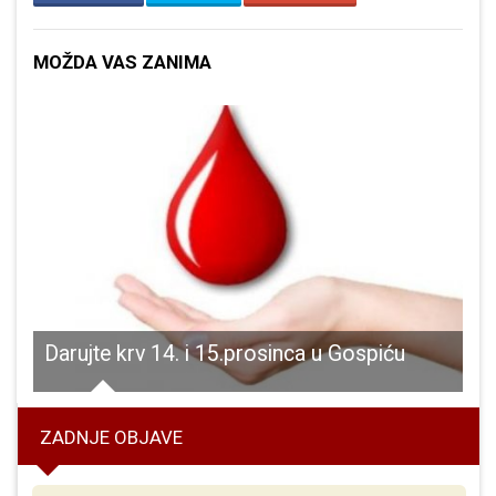
MOŽDA VAS ZANIMA
 na upis u Tamburaški orkestar
Darujte krv 14. i 15.prosinca u Gospiću
ZADNJE OBJAVE