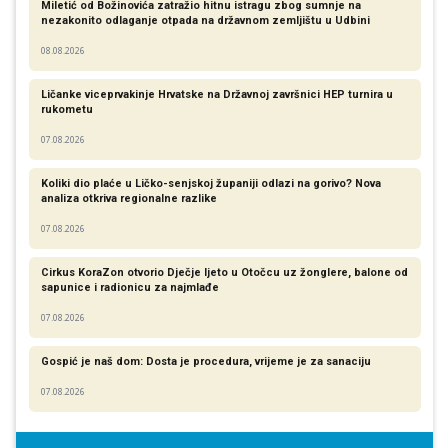
Miletić od Božinovića zatražio hitnu istragu zbog sumnje na
nezakonito odlaganje otpada na državnom zemljištu u Udbini
08.08.2026
Ličanke viceprvakinje Hrvatske na Državnoj završnici HEP turnira u
rukometu
07.08.2026
Koliki dio plaće u Ličko-senjskoj županiji odlazi na gorivo? Nova
analiza otkriva regionalne razlike​
07.08.2026
Cirkus KoraZon otvorio Dječje ljeto u Otočcu uz žonglere, balone od
sapunice i radionicu za najmlađe
07.08.2026
Gospić je naš dom: Dosta je procedura, vrijeme je za sanaciju
07.08.2026