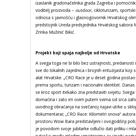
izaslanik gradonačelnika grada Zagreba i pomoćnik
voditelj proizvoda –
outdoor
, cikloturizam, sportsk
odnosa s javnošću i glasnogovornik Hrvatskog olim
predstojnik Ureda predsjednika Hrvatskog sabora Ma
Zrinka Mužinić Bikić.
Projekt koji spaja najbolje od Hrvatske
A svega toga ne bi bilo bez ustrajnosti, predanosti i
sve do lokalnih zajednica i brojnih entuzijasta koj
alat Hrvatske. „CRO Race je u deset godina postao s
prema sportu, turizam i nacionalni identitet. Dana
se kroz sport itekako zna predstaviti svijetu. Svega 
domaćina i zato im ovim putem svima od srca zahval
uvodnog obraćanja na svečanoj najavi utrke u sklop
dokumentarac „CRO Race: Kilometri snova“ autora S
prostoru Wow Bara predstavljeni i ovogodišnji pobje
je povodom svoje jubilarke odlučio dati priliku i m
natječaj među mladim umjetnicima za izradu nagra