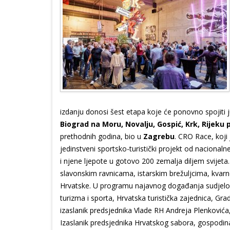
izdanju donosi šest etapa koje će ponovno spojiti j
Biograd na Moru, Novalju, Gospić, Krk, Rijeku
prethodnih godina, bio u
Zagrebu
. CRO Race, koji
jedinstveni sportsko-turistički projekt od nacionaln
i njene ljepote u gotovo 200 zemalja diljem svijeta.
slavonskim ravnicama, istarskim brežuljcima, kva
Hrvatske. U programu najavnog događanja sudjelovali
turizma i sporta, Hrvatska turistička zajednica, Gr
izaslanik predsjednika Vlade RH Andreja Plenkovića,
Izaslanik predsjednika Hrvatskog sabora, gospodin