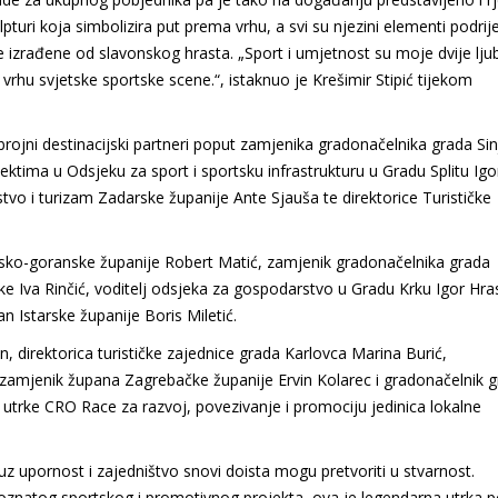
lpturi koja simbolizira put prema vrhu, a svi su njezini elementi podrij
 izrađene od slavonskog hrasta. „Sport i umjetnost su moje dvije ljub
hu svjetske sportske scene.“, istaknuo je Krešimir Stipić tijekom
 brojni destinacijski partneri poput zamjenika gradonačelnika grada Sin
ektima u Odsjeku za sport i sportsku infrastrukturu u Gradu Splitu Igo
vo i turizam Zadarske županije Ante Sjauša te direktorice Turističke
rsko-goranske županije Robert Matić, zamjenik gradonačelnika grada
ke Iva Rinčić, voditelj odsjeka za gospodarstvo u Gradu Krku Igor Hra
 Istarske županije Boris Miletić.
 direktorica turističke zajednice grada Karlovca Marina Burić,
zamjenik župana Zagrebačke županije Ervin Kolarec i gradonačelnik 
 utrke CRO Race za razvoj, povezivanje i promociju jedinica lokalne
z upornost i zajedništvo snovi doista mogu pretvoriti u stvarnost.
oznatog sportskog i promotivnog projekta, ova je legendarna utrka p