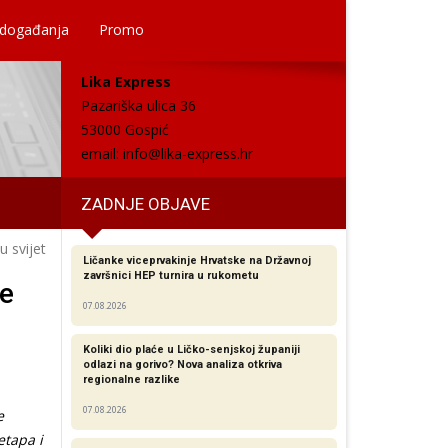
 događanja
Promo
Lika Express
Pazariška ulica 36
53000 Gospić
email:
info@lika-express.hr
ZADNJE OBJAVE
u svijet
Ličanke viceprvakinje Hrvatske na Državnoj
završnici HEP turnira u rukometu
je
07.08.2026
Koliki dio plaće u Ličko-senjskoj županiji
odlazi na gorivo? Nova analiza otkriva
regionalne razlike​
07.08.2026
e
etapa i