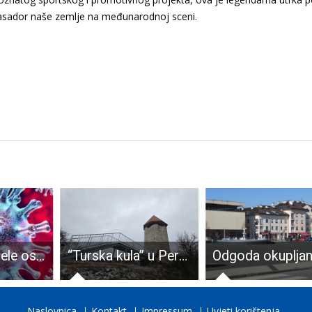
mbasador naše zemlje na međunarodnoj sceni.
23 novooboljele osobe od COVID-19, dvije preminule
“Turska kula” u Perušiću dobila novo ruho
Naslovnica
Kontakt
Impressum
Uvjeti korištenja