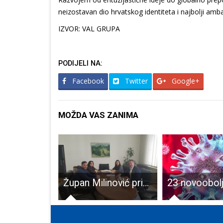
neizostavan dio hrvatskog identiteta i najbolji a
IZVOR: VAL GRUPA
PODIJELI NA:
Facebook
Twitter
Google+
MOŽDA VAS ZANIMA
NA LIKOVNI NATJEČAJ OŠ PERUŠIĆ I PP GRABOVAČA PRISTIGLO 98 UČENIČKIH RADOVA!
Župan Milinović primio čelnike udruge AnimalLika