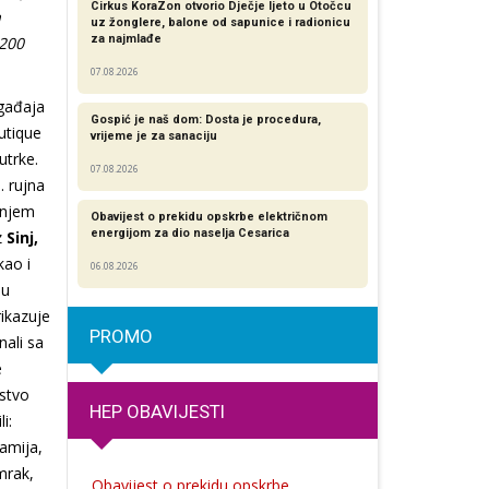
Cirkus KoraZon otvorio Dječje ljeto u Otočcu
a
uz žonglere, balone od sapunice i radionicu
za najmlađe
 200
07.08.2026
ogađaja
Gospić je naš dom: Dosta je procedura,
utique
vrijeme je za sanaciju
utrke.
07.08.2026
. rujna
išnjem
Obavijest o prekidu opskrbe električnom
energijom za dio naselja Cesarica
z
Sinj,
 kao i
06.08.2026
 u
rikazuje
PROMO
nali sa
e
rstvo
HEP OBAVIJESTI
i:
Šamija,
mrak,
Obavijest o prekidu opskrbe