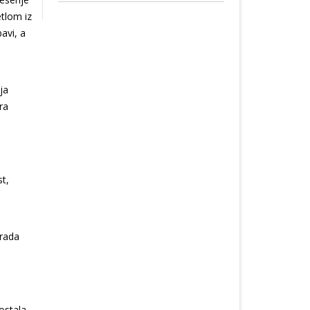
etlom iz
avi, a
ja
ra
st,
grada
ostala