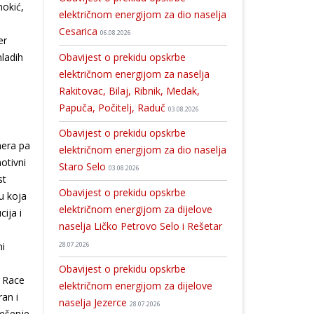
nokić,
električnom energijom za dio naselja
Cesarica
06.08.2026
er
Obavijest o prekidu opskrbe
mladih
električnom energijom za naselja
Rakitovac, Bilaj, Ribnik, Medak,
Papuča, Počitelj, Raduč
03.08.2026
Obavijest o prekidu opskrbe
nera pa
električnom energijom za dio naselja
otivni
Staro Selo
03.08.2026
st
Obavijest o prekidu opskrbe
u koja
električnom energijom za dijelove
cija i
naselja Ličko Petrovo Selo i Rešetar
ni
28.07.2026
Obavijest o prekidu opskrbe
O Race
električnom energijom za dijelove
ran i
naselja Jezerce
28.07.2026
ješenje