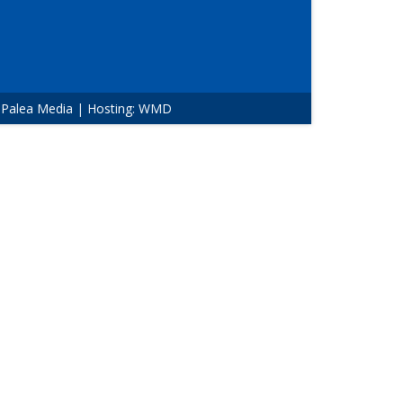
:
Palea Media
| Hosting:
WMD