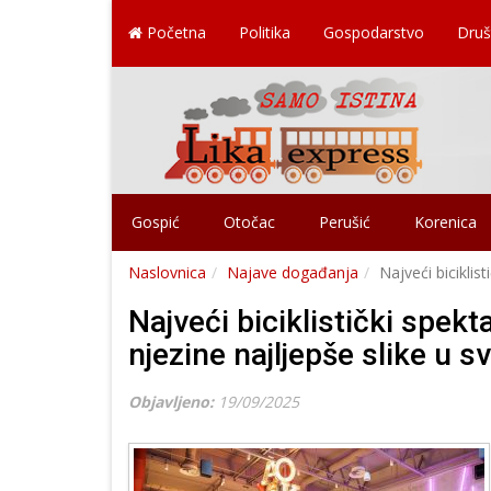
Početna
Politika
Gospodarstvo
Druš
Gospić
Otočac
Perušić
Korenica
Naslovnica
Najave događanja
Najveći biciklis
Najveći biciklistički spek
njezine najljepše slike u sv
Objavljeno:
19/09/2025