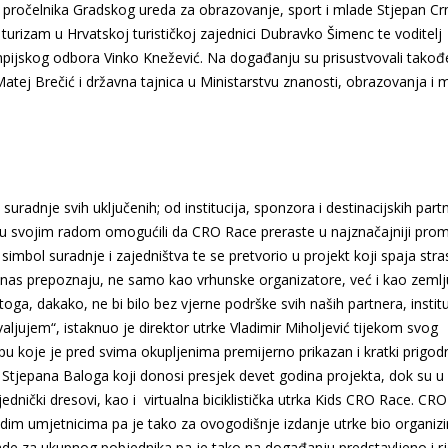
 pročelnika Gradskog ureda za obrazovanje, sport i mlade Stjepan Cr
i turizam u Hrvatskoj turističkoj zajednici Dubravko Šimenc te voditelj
pijskog odbora Vinko Knežević. Na događanju su prisustvovali takođ
tej Brečić i državna tajnica u Ministarstvu znanosti, obrazovanja i 
 suradnje svih uključenih; od institucija, sponzora i destinacijskih part
i su svojim radom omogućili da CRO Race preraste u najznačajniji prom
imbol suradnje i zajedništva te se pretvorio u projekt koji spaja stra
s nas prepoznaju, ne samo kao vrhunske organizatore, već i kao zemlj
toga, dakako, ne bi bilo bez vjerne podrške svih naših partnera, institu
jujem“, istaknuo je direktor utrke Vladimir Miholjević tijekom svog
u koje je pred svima okupljenima premijerno prikazan i kratki prigod
tjepana Baloga koji donosi presjek devet godina projekta, dok su u
dnički dresovi, kao i virtualna biciklistička utrka Kids CRO Race. CR
ladim umjetnicima pa je tako za ovogodišnje izdanje utrke bio organizi
de za ukupnog pobjednika pa je tako na događanju predstavljeno i r