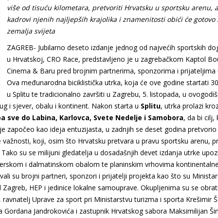
više od tisuću kilometara, pretvoriti Hrvatsku u sportsku arenu, 
kadrovi njenih najljepših krajolika i znamenitosti obići će gotovo
zemalja svijeta
ZAGREB- Jubilarno deseto izdanje jednog od najvećih sportskih d
u Hrvatskoj, CRO Race, predstavljeno je u zagrebačkom Kaptol Bo
Cinema & Baru pred brojnim partnerima, sponzorima i prijateljima 
Ova međunarodna biciklistička utrka, koja će ove godine startati 30
u Splitu te tradicionalno završiti u Zagrebu, 5. listopada, u ovogod
ug i sjever, obalu i kontinent. Nakon starta u
Splitu
, utrka prolazi kro
 pa sve do Labina, Karlovca, Svete Nedelje i Samobora
, da bi cilj,
 je započeo kao ideja entuzijasta, u zadnjih se deset godina pretvorio
e važnosti, koji, osim što Hrvatsku pretvara u pravu sportsku arenu, p
 Tako su se milijuni gledatelja u dosadašnjih devet izdanja utrke upoz
rnerskom i dalmatinskom obalom te planinskim vrhovima kontinentaln
 su brojni partneri, sponzori i prijatelji projekta kao što su Minista
ad Zagreb, HEP i jedinice lokalne samouprave. Okupljenima su se obratil
 ravnatelj Uprave za sport pri Ministarstvu turizma i sporta Krešimir 
a Gordana Jandrokovića i zastupnik Hrvatskog sabora Maksimilijan Ši