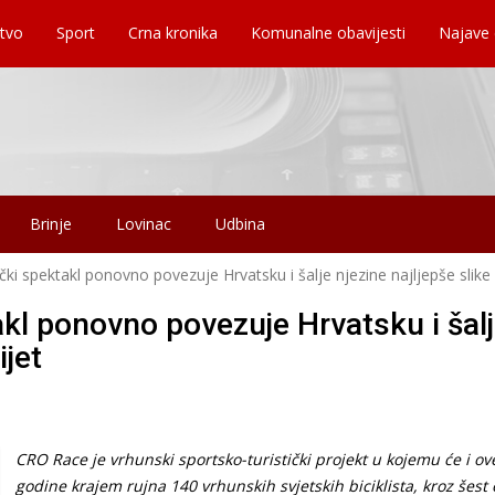
tvo
Sport
Crna kronika
Komunalne obavijesti
Najave
Brinje
Lovinac
Udbina
tički spektakl ponovno povezuje Hrvatsku i šalje njezine najljepše slike 
takl ponovno povezuje Hrvatsku i šal
ijet
CRO Race je vrhunski sportsko-turistički projekt u kojemu će i ov
godine krajem rujna 140 vrhunskih svjetskih biciklista, kroz šest 