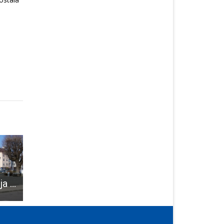
Odgoda okupljanja i skupova na kojima sudjeluje više od 1,000 ljudi
“Marin Ćaćić”, novo je ime nogometnog stadiona u Ličkom Osiku
U Europskoj noći kazališta u Gospiću “Žene u crvenom” Amaterskog kazališta Gospić