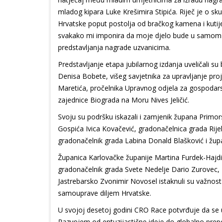
mladog kipara Luke Krešimira Stipića. Riječ je o sku
Hrvatske poput postolja od bračkog kamena i kutije
svakako mi imponira da moje djelo bude u samom vr
predstavljanja nagrade uzvanicima.
Predstavljanje etapa jubilarnog izdanja uveličali su
Denisa Bobete, višeg savjetnika za upravljanje proj
Maretića, pročelnika Upravnog odjela za gospodarst
zajednice Biograda na Moru Nives Jeličić.
Svoju su podršku iskazali i zamjenik župana Primo
Gospića Ivica Kovačević, gradonačelnica grada Rije
gradonačelnik grada Labina Donald Blašković i župan
Županica Karlovačke županije Martina Furdek-Hajdin,
gradonačelnik grada Svete Nedelje Dario Zurovec, 
Jastrebarsko Zvonimir Novosel istaknuli su važnost
samouprave diljem Hrvatske.
U svojoj desetoj godini CRO Race potvrđuje da se u
Razvojem od entuzijastične ideje do globalno prep