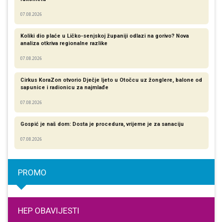
07.08.2026
Koliki dio plaće u Ličko-senjskoj županiji odlazi na gorivo? Nova
analiza otkriva regionalne razlike​
07.08.2026
Cirkus KoraZon otvorio Dječje ljeto u Otočcu uz žonglere, balone od
sapunice i radionicu za najmlađe
07.08.2026
Gospić je naš dom: Dosta je procedura, vrijeme je za sanaciju
07.08.2026
PROMO
HEP OBAVIJESTI