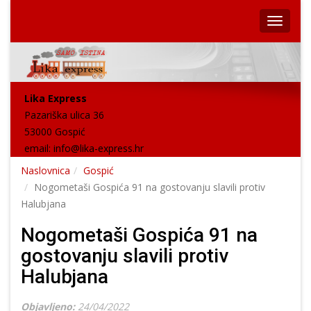
Lika Express
Pazariška ulica 36
53000 Gospić
email:
info@lika-express.hr
Naslovnica
Gospić
Nogometaši Gospića 91 na gostovanju slavili protiv
Halubjana
Nogometaši Gospića 91 na
gostovanju slavili protiv
Halubjana
Objavljeno:
24/04/2022