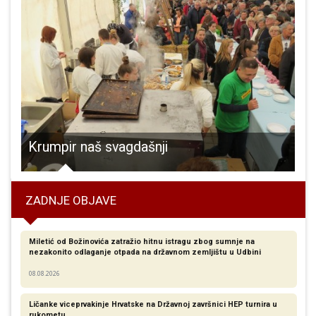
ni nosovi Ukrajincima izbjeglima u Gospić uljepšali teške dane
Krumpir naš svagdašnji
ZADNJE OBJAVE
Miletić od Božinovića zatražio hitnu istragu zbog sumnje na
nezakonito odlaganje otpada na državnom zemljištu u Udbini
08.08.2026
Ličanke viceprvakinje Hrvatske na Državnoj završnici HEP turnira u
rukometu