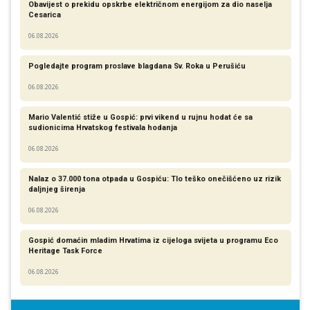
Obavijest o prekidu opskrbe električnom energijom za dio naselja
Cesarica
06.08.2026
Pogledajte program proslave blagdana Sv. Roka u Perušiću
06.08.2026
Mario Valentić stiže u Gospić: prvi vikend u rujnu hodat će sa
sudionicima Hrvatskog festivala hodanja
06.08.2026
Nalaz o 37.000 tona otpada u Gospiću: Tlo teško onečišćeno uz rizik
daljnjeg širenja
06.08.2026
Gospić domaćin mladim Hrvatima iz cijeloga svijeta u programu Eco
Heritage Task Force
06.08.2026