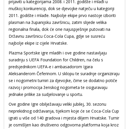
prijaviti u kategorijama 2008. i 2011. godište i mlađi u
muškoj konkurenciji, dok se djevojke natječu u kategoriji
2011. godište i mlađe. Najbolje ekipe prvo nastoje izboriti
plasman na županijsku završnicu, zatim slijede velika
regionalna finala, dok će one najuspješnije putovati na
Državnu završnicu Coca-Cola Cupa, gdje se susreću
najbolje ekipe iz cijele Hrvatske.
Plazma Sportske igre mladih i ove godine nastavljaju
suradnju s UEFA Foundation for Children, na čelu s
predsjednikom UEFA-e i ambasadorom Igara
Aleksanderom Čeferinom. U sklopu te suradnje organiziraju
se i nogometni turniri za djevojke, čime se dodatno potiče
razvoj i promocija ženskog nogometa te osiguravaju
jednake prilike za sudjelovanje u sportu.
Ove godine Igre obilježavaju veliki jubilej, 30. sezonu
neprekidnog održavanja, tijekom koje će se Coca-Cola Cup
igrati u više od 140 gradova i mjesta diljem Hrvatske. Turnir
je osmišljen kao društveno odgovorna platforma koja kroz