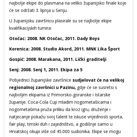
najbolje ekipe do plasmana na veliko županijsko finale koje
će se održati 3. lipnja u Senju.
U županijsku završnicu plasirale su se najbolje ekipe
kvalifikacijskih turnira:
Otočac: 2008. NK Otočac, 2011. Dady Boys
Korenica: 2008. Studio Akord, 2011. MNK Lika Šport
Gospić: 2008. Marakana, 2011. Lički graditelji
Senj: 2008. Senj 1, 2011. Ekipa za 5
Pobjednici županijske završnice
sudjelovat će na velikoj
regionalnoj završnici u Pazinu,
gdje će se susretsi s
najboljim ekipama iz Primorsko-goranske i Istarske
županije. Coca-Cola Cup mladim nogometašicama i
nogometašima pruža priliku da kroz igru, druženje i
natjecanje pokažu svoj talent te iskuse vrijednosti sporta,
fair play, timski duh i zajedništvo, a godišnje samo u
Hrvatskoj okupi više od 45.000 sudionika. Ekipe se mogu