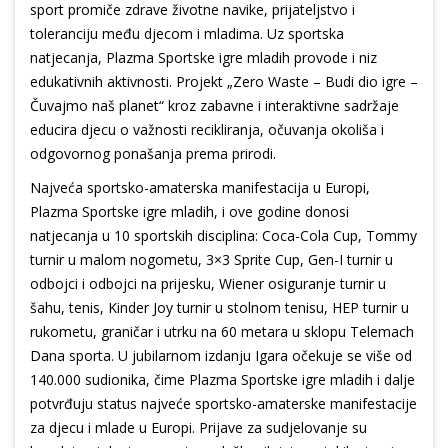
sport promiče zdrave životne navike, prijateljstvo i
toleranciju među djecom i mladima. Uz sportska
natjecanja, Plazma Sportske igre mladih provode i niz
edukativnih aktivnosti. Projekt „Zero Waste – Budi dio igre –
Čuvajmo naš planet“ kroz zabavne i interaktivne sadržaje
educira djecu o važnosti recikliranja, očuvanja okoliša i
odgovornog ponašanja prema prirodi.
Najveća sportsko-amaterska manifestacija u Europi,
Plazma Sportske igre mladih, i ove godine donosi
natjecanja u 10 sportskih disciplina: Coca-Cola Cup, Tommy
turnir u malom nogometu, 3×3 Sprite Cup, Gen-I turnir u
odbojci i odbojci na prijesku, Wiener osiguranje turnir u
šahu, tenis, Kinder Joy turnir u stolnom tenisu, HEP turnir u
rukometu, graničar i utrku na 60 metara u sklopu Telemach
Dana sporta. U jubilarnom izdanju Igara očekuje se više od
140.000 sudionika, čime Plazma Sportske igre mladih i dalje
potvrđuju status najveće sportsko-amaterske manifestacije
za djecu i mlade u Europi. Prijave za sudjelovanje su