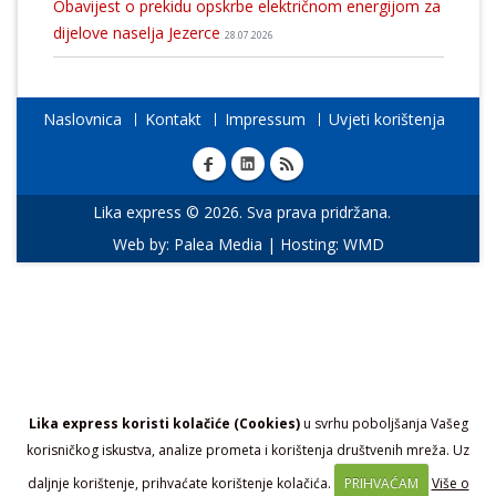
Obavijest o prekidu opskrbe električnom energijom za
dijelove naselja Jezerce
28.07.2026
Naslovnica
Kontakt
Impressum
Uvjeti korištenja
Lika express © 2026. Sva prava pridržana.
Web by:
Palea Media
| Hosting:
WMD
Lika express koristi kolačiće (Cookies)
u svrhu poboljšanja Vašeg
korisničkog iskustva, analize prometa i korištenja društvenih mreža. Uz
daljnje korištenje, prihvaćate korištenje kolačića.
PRIHVAĆAM
Više o