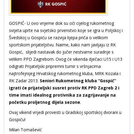
GOSPIĆ- U ovo vrijeme dok su oči cijelog rukometnog
svijeta uprte na svjetsko prvenstvo koje se igra u Poljskoj i
Švedskoj u Gospiću se razvija lijepa priča o velikom
sportskom prijateljstvu. Naime, kako nam javljaju iz RK
Gospić, slijedi nastavak do jučer nestvarne suradnje s
velikim PPD Zagrebom. Ovog će vikenda dječaci U15 i U13
odigrati Prijateljski pripremni turnir s vršnjacima
najtrofejnijeg Hrvatskog rukometnog kluba, MRK Kozala i
RK Zadar 2013.
Seniori Rukometnog kluba “Gospić”
igrati će prijateljski susret protiv RK PPD Zagreb 2 i
time imati idealnog protivnika za zagrijavanje na
početku proljetnog dijela sezone
.
Ovaj vikend vrijedi provesti u Gradskoj sportskoj dvorani u
Gospiću!
Milan Tomašević