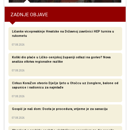
ZADNJE OBJAVE
Ličanke viceprvakinje Hrvatske na Državnoj završnici HEP turnira u
rukometu
07.08.2026
Koliki dio plaće u Ličko-senjskoj županiji odlazi na gorivo? Nova
analiza otkriva regionalne razlike​
07.08.2026
Cirkus KoraZon otvorio Dječje ljeto u Otočcu uz žonglere, balone od
sapunice i radionicu za najmlađe
07.08.2026
Gospić je naš dom: Dosta je procedura, vrijeme je za sanaciju
07.08.2026