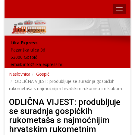
Lika Express
Pazariška ulica 36
53000 Gospić
email:
info@lika-express.hr
Naslovnica
Gospić
ODLIČNA VIJEST: produbljuje se suradnja gospićkih
rukometaša s najmoćnijim hrvatskim rukometnim klubom
ODLIČNA VIJEST: produbljuje
se suradnja gospićkih
rukometaša s najmoćnijim
hrvatskim rukometnim