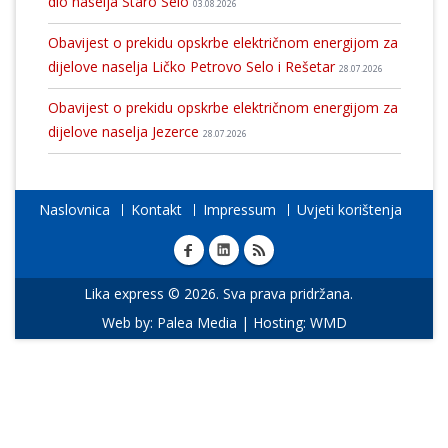
dio naselja Staro Selo
03.08.2026
Obavijest o prekidu opskrbe električnom energijom za
dijelove naselja Ličko Petrovo Selo i Rešetar
28.07.2026
Obavijest o prekidu opskrbe električnom energijom za
dijelove naselja Jezerce
28.07.2026
Naslovnica
Kontakt
Impressum
Uvjeti korištenja
Lika express © 2026. Sva prava pridržana.
Web by:
Palea Media
| Hosting:
WMD