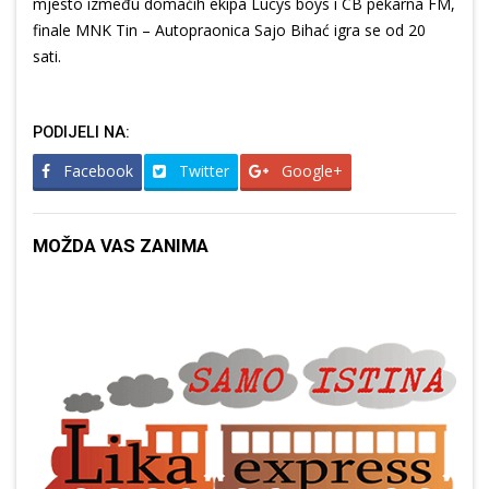
mjesto između domaćih ekipa Lucys boys i CB pekarna FM,
finale MNK Tin – Autopraonica Sajo Bihać igra se od 20
sati.
PODIJELI NA:
Facebook
Twitter
Google+
MOŽDA VAS ZANIMA