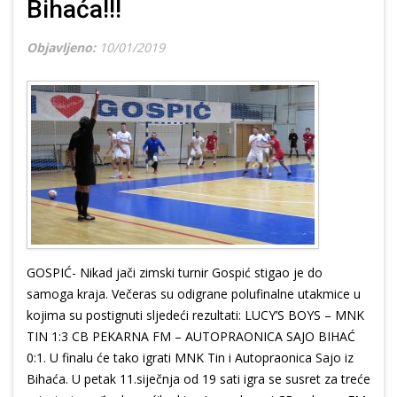
Bihaća!!!
Objavljeno:
10/01/2019
GOSPIĆ- Nikad jači zimski turnir Gospić stigao je do
samoga kraja. Večeras su odigrane polufinalne utakmice u
kojima su postignuti sljedeći rezultati: LUCY’S BOYS – MNK
TIN 1:3 CB PEKARNA FM – AUTOPRAONICA SAJO BIHAĆ
0:1. U finalu će tako igrati MNK Tin i Autopraonica Sajo iz
Bihaća. U petak 11.siječnja od 19 sati igra se susret za treće