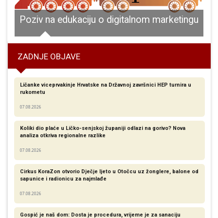
 plemenitost!!!
Poziv na edukaciju o digitalnom marketingu
2
ZADNJE OBJAVE
Ličanke viceprvakinje Hrvatske na Državnoj završnici HEP turnira u
rukometu
07.08.2026
Koliki dio plaće u Ličko-senjskoj županiji odlazi na gorivo? Nova
analiza otkriva regionalne razlike​
07.08.2026
Cirkus KoraZon otvorio Dječje ljeto u Otočcu uz žonglere, balone od
sapunice i radionicu za najmlađe
07.08.2026
Gospić je naš dom: Dosta je procedura, vrijeme je za sanaciju