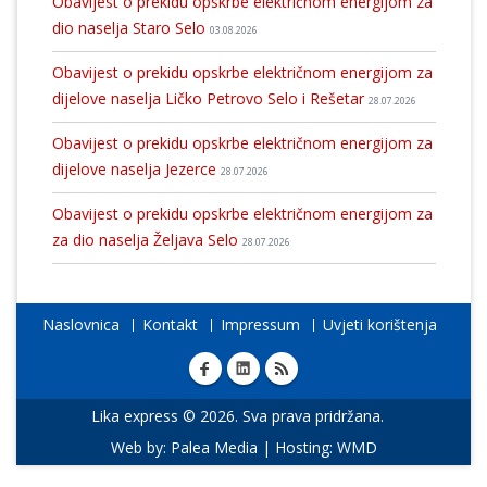
Obavijest o prekidu opskrbe električnom energijom za
dio naselja Staro Selo
03.08.2026
Obavijest o prekidu opskrbe električnom energijom za
dijelove naselja Ličko Petrovo Selo i Rešetar
28.07.2026
Obavijest o prekidu opskrbe električnom energijom za
dijelove naselja Jezerce
28.07.2026
Obavijest o prekidu opskrbe električnom energijom za
za dio naselja Željava Selo
28.07.2026
Naslovnica
Kontakt
Impressum
Uvjeti korištenja
Lika express © 2026. Sva prava pridržana.
Web by:
Palea Media
| Hosting:
WMD