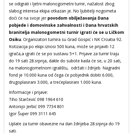
se odigrati i ljetni malonogometni turnir, nažalost zbog
slabog interesa ekipa otkazan je. No ljubitelji nogometa
doći će na svoje jer
povodom obilježavanja Dana
pobjede i domovinske zahvalnosti i Dana hrvatskih
branitelja malonogometni turnir igrati će se u Ličkom
Osiku
. Organizatori turnira su Grad Gospić i NK Croatia 92.
Kotizacija po ekipi iznosi 500 kuna, može se prijaviti 12
igrača,a igrati će se po sustavu 5+1. Prijave za turnir traju
do 19 sati 28.srpnja, dakle do subote kada će se, u 20 sati,
na malonogometnom igralištu, održati i ždrijeb. Nagradni
fond je 10.000 kuna od čega će pobjednik dobiti 6.000,
drugoplasirani 3.000, a trećeplasirani 1.000 kuna.
Informacije i prijave:
Tiho Starčević 098 1964 610
Antonijo Jerbić 099 7734 801
Igor Šuper 099 3111 645
Uplate za turnir obavezne na dan ždrijeba 28.srpnja do 19
sati.