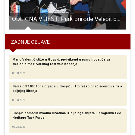
pad, i ja mogu utjecati
ODLIČNA VIJEST: Park prirode Velebit dobio bespovratna europska sredstva u visini skoro 63 milijuna kuna za Centar izvrsnosti Cerovačke špilje!!!
ZADNJE OBJAVE
Mario Valentić stiže u Gospić: prvi vikend u rujnu hodat će sa
sudionicima Hrvatskog festivala hodanja
06.08.2026
Nalaz o 37.000 tona otpada u Gospiću: Tlo teško onečišćeno uz rizik
daljnjeg širenja
06.08.2026
Gospić domaćin mladim Hrvatima iz cijeloga svijeta u programu Eco
Heritage Task Force
06.08.2026