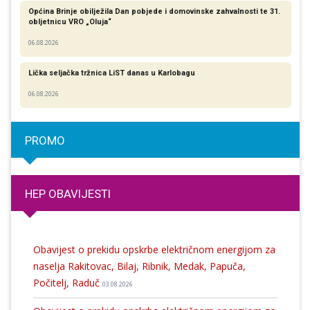
Općina Brinje obilježila Dan pobjede i domovinske zahvalnosti te 31.
obljetnicu VRO „Oluja“
06.08.2026
Lička seljačka tržnica LiST danas u Karlobagu
06.08.2026
PROMO
HEP OBAVIJESTI
Obavijest o prekidu opskrbe električnom energijom za
naselja Rakitovac, Bilaj, Ribnik, Medak, Papuča,
Počitelj, Raduč
03.08.2026