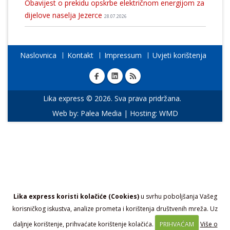
Obavijest o prekidu opskrbe električnom energijom za
dijelove naselja Jezerce
28.07.2026
Naslovnica
Kontakt
Impressum
Uvjeti korištenja
Lika express © 2026. Sva prava pridržana.
Web by:
Palea Media
| Hosting:
WMD
Lika express koristi kolačiće (Cookies)
u svrhu poboljšanja Vašeg
korisničkog iskustva, analize prometa i korištenja društvenih mreža. Uz
daljnje korištenje, prihvaćate korištenje kolačića.
PRIHVAĆAM
Više o