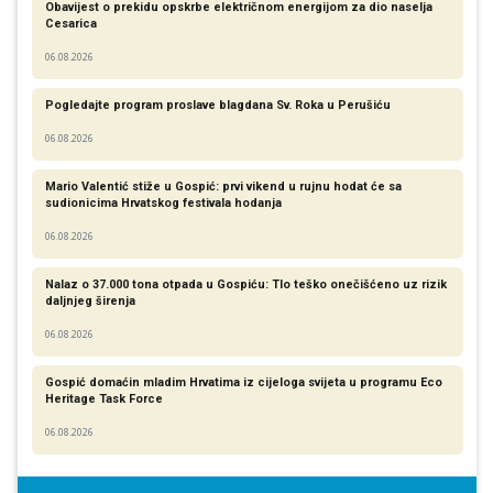
Obavijest o prekidu opskrbe električnom energijom za dio naselja
Cesarica
06.08.2026
Pogledajte program proslave blagdana Sv. Roka u Perušiću
06.08.2026
Mario Valentić stiže u Gospić: prvi vikend u rujnu hodat će sa
sudionicima Hrvatskog festivala hodanja
06.08.2026
Nalaz o 37.000 tona otpada u Gospiću: Tlo teško onečišćeno uz rizik
daljnjeg širenja
06.08.2026
Gospić domaćin mladim Hrvatima iz cijeloga svijeta u programu Eco
Heritage Task Force
06.08.2026