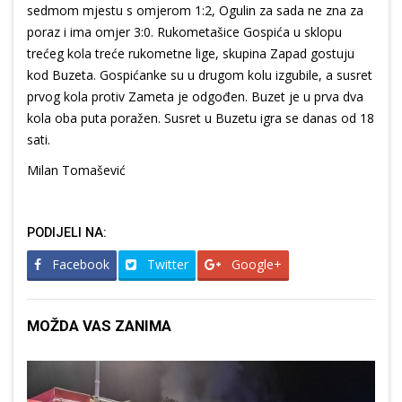
sedmom mjestu s omjerom 1:2, Ogulin za sada ne zna za
poraz i ima omjer 3:0. Rukometašice Gospića u sklopu
trećeg kola treće rukometne lige, skupina Zapad gostuju
kod Buzeta. Gospićanke su u drugom kolu izgubile, a susret
prvog kola protiv Zameta je odgođen. Buzet je u prva dva
kola oba puta poražen. Susret u Buzetu igra se danas od 18
sati.
Milan Tomašević
PODIJELI NA:
Facebook
Twitter
Google+
MOŽDA VAS ZANIMA