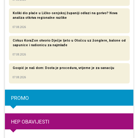
Koliki dio plaće u Ličko-senjskoj županiji odlazi na gorivo? Nova
analiza otkriva regionalne razlike​
07.08.2026
Cirkus KoraZon otvorio Dječje ljeto u Otočcu uz žonglere, balone od
sapunice i radionicu za najmlađe
07.08.2026
Gospić je naš dom: Dosta je procedura, vrijeme je za sanaciju
07.08.2026
PROMO
HEP OBAVIJESTI