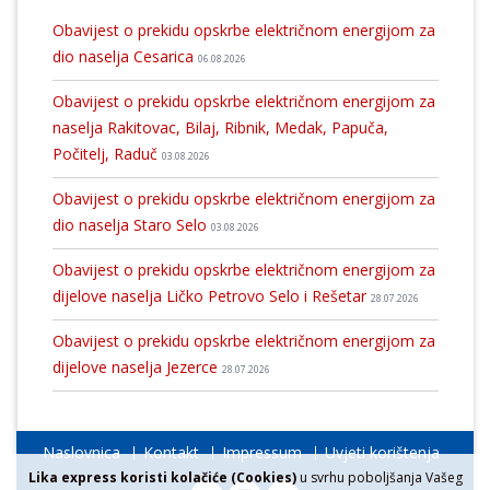
Obavijest o prekidu opskrbe električnom energijom za
dio naselja Cesarica
06.08.2026
Obavijest o prekidu opskrbe električnom energijom za
naselja Rakitovac, Bilaj, Ribnik, Medak, Papuča,
Počitelj, Raduč
03.08.2026
Obavijest o prekidu opskrbe električnom energijom za
dio naselja Staro Selo
03.08.2026
Obavijest o prekidu opskrbe električnom energijom za
dijelove naselja Ličko Petrovo Selo i Rešetar
28.07.2026
Obavijest o prekidu opskrbe električnom energijom za
dijelove naselja Jezerce
28.07.2026
Naslovnica
Kontakt
Impressum
Uvjeti korištenja
Lika express koristi kolačiće (Cookies)
u svrhu poboljšanja Vašeg