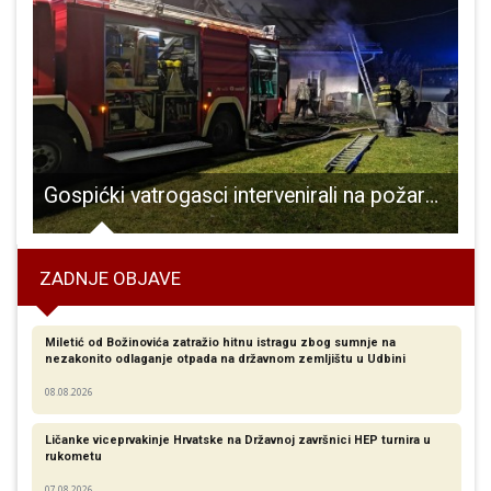
Gospićki vatrogasci intervenirali na požaru gospodarske zgrade u Mušaluku
ZADNJE OBJAVE
Miletić od Božinovića zatražio hitnu istragu zbog sumnje na
nezakonito odlaganje otpada na državnom zemljištu u Udbini
08.08.2026
Ličanke viceprvakinje Hrvatske na Državnoj završnici HEP turnira u
rukometu
07.08.2026