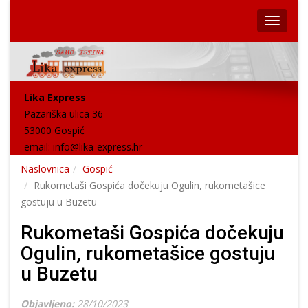
Lika Express
Pazariška ulica 36
53000 Gospić
email:
info@lika-express.hr
Naslovnica
Gospić
Rukometaši Gospića dočekuju Ogulin, rukometašice
gostuju u Buzetu
Rukometaši Gospića dočekuju
Ogulin, rukometašice gostuju
u Buzetu
Objavljeno:
28/10/2023