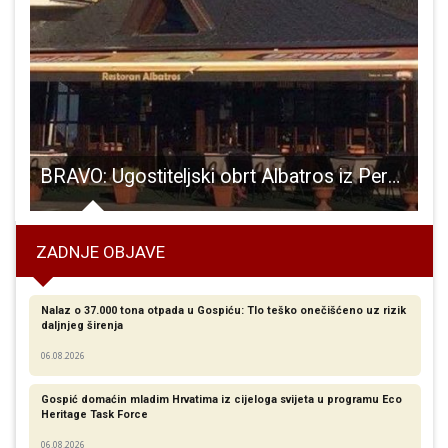
 dan danas na Adventu u Perušiću
BRAVO: Ugostiteljski obrt Albatros iz Perušića nudi smještaj i hranu za 30 do 50 osoba s područja pogođenog potresom
ZADNJE OBJAVE
Nalaz o 37.000 tona otpada u Gospiću: Tlo teško onečišćeno uz rizik
daljnjeg širenja
06.08.2026
Gospić domaćin mladim Hrvatima iz cijeloga svijeta u programu Eco
Heritage Task Force
06.08.2026