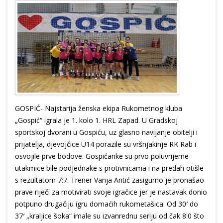
GOSPIĆ- Najstarija ženska ekipa Rukometnog kluba
„Gospić“ igrala je 1. kolo 1. HRL Zapad. U Gradskoj
sportskoj dvorani u Gospiću, uz glasno navijanje obitelji i
prijatelja, djevojčice U14 porazile su vršnjakinje RK Rab i
osvojile prve bodove. Gospićanke su prvo poluvrijeme
utakmice bile podjednake s protivnicama i na predah otišle
s rezultatom 7:7. Trener Vanja Antić zasigurno je pronašao
prave riječi za motivirati svoje igračice jer je nastavak donio
potpuno drugačiju igru domaćih rukometašica. Od 30′ do
37′ „kraljice šoka“ imale su izvanrednu seriju od čak 8:0 što