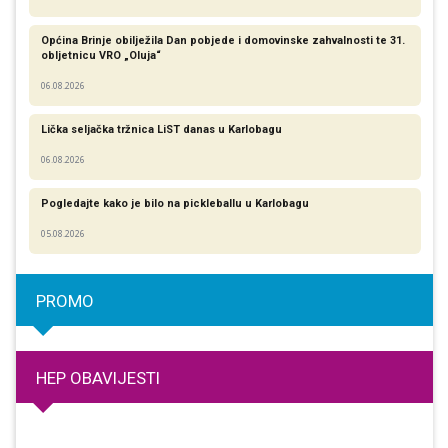
Općina Brinje obilježila Dan pobjede i domovinske zahvalnosti te 31.
obljetnicu VRO „Oluja“
06.08.2026
Lička seljačka tržnica LiST danas u Karlobagu
06.08.2026
Pogledajte kako je bilo na pickleballu u Karlobagu
05.08.2026
PROMO
HEP OBAVIJESTI