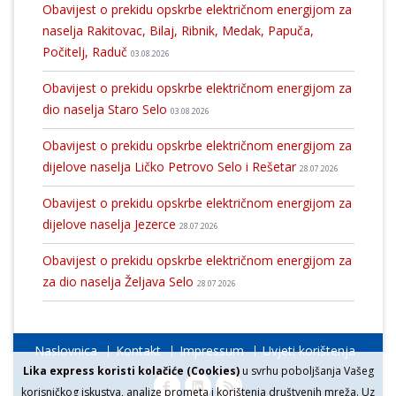
Obavijest o prekidu opskrbe električnom energijom za
naselja Rakitovac, Bilaj, Ribnik, Medak, Papuča,
Počitelj, Raduč
03.08.2026
Obavijest o prekidu opskrbe električnom energijom za
dio naselja Staro Selo
03.08.2026
Obavijest o prekidu opskrbe električnom energijom za
dijelove naselja Ličko Petrovo Selo i Rešetar
28.07.2026
Obavijest o prekidu opskrbe električnom energijom za
dijelove naselja Jezerce
28.07.2026
Obavijest o prekidu opskrbe električnom energijom za
za dio naselja Željava Selo
28.07.2026
Naslovnica
Kontakt
Impressum
Uvjeti korištenja
Lika express koristi kolačiće (Cookies)
u svrhu poboljšanja Vašeg
korisničkog iskustva, analize prometa i korištenja društvenih mreža. Uz