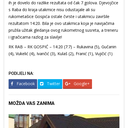
ih je dovelo do razlike rezultata od čak 7 golova. Djevojčice
s Raba do kraja utakmice nisu odustajale ali su
rukometašice Gospića ostale čvrste i utakmicu završile
rezultatom 14:20. Bila je ovo utakmica koja je navijačima
pružila užitak gledanja ovog rukometnog susreta, a treneru
i igračicama razlog za slavlje!
RK RAB – RK GOSPIĆ – 14:20 (7:7) – Rukavina (5), Gučanin
(4), Vukelić (4), Ivančić (3), Kulaš (2), Franić (1), Vujičić (1)
PODIJELI NA:
Facebook
Twitter
Google+
MOŽDA VAS ZANIMA