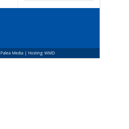
:
Palea Media
| Hosting:
WMD