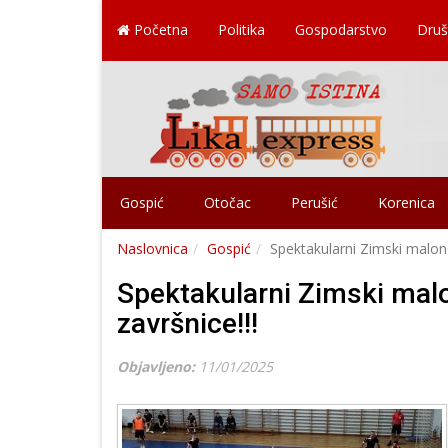
Početna
Politika
Gospodarstvo
Druš
Gospić
Otočac
Perušić
Korenica
Naslovnica
Gospić
Spektakularni Zimski malono
Spektakularni Zimski mal
završnice!!!
Objavljeno:
11/01/2025