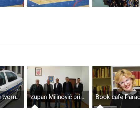
U krugu bivše tvornice MOL u Ličkom Osiku večeras pronađeno mrtvo tijelo muške osobe
Župan Milinović primio tim koji se brine o glazbenoj karijeri senjskog Pavarottija Mateja Prpića