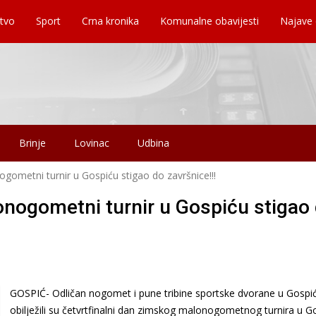
tvo
Sport
Crna kronika
Komunalne obavijesti
Najave
Brinje
Lovinac
Udbina
gometni turnir u Gospiću stigao do završnice!!!
onogometni turnir u Gospiću stigao
GOSPIĆ- Odličan nogomet i pune tribine sportske dvorane u Gospi
obilježili su četvrtfinalni dan zimskog malonogometnog turnira u G