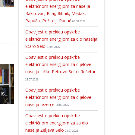
električnom energijom za naselja
Rakitovac, Bilaj, Ribnik, Medak,
Papuča, Počitelj, Raduč
03.08.2026
Obavijest o prekidu opskrbe
električnom energijom za dio naselja
Staro Selo
03.08.2026
Obavijest o prekidu opskrbe
električnom energijom za dijelove
naselja Ličko Petrovo Selo i Rešetar
28.07.2026
Obavijest o prekidu opskrbe
Book cafe Paradiso ponovno priprema važan društveni događaj
LIJEPO: Rux Gospiću za Dan grada poklonio natjecanje snagatora
Gospićki gorski spašavatelji aktivni na potresom pogođenim područjima
električnom energijom za dijelove
naselja Jezerce
28.07.2026
Obavijest o prekidu opskrbe
električnom energijom za za dio
naselja Željava Selo
28.07.2026