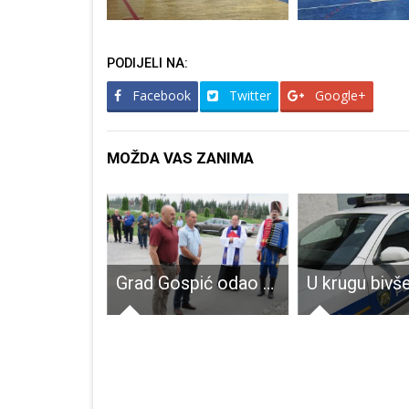
PODIJELI NA:
Facebook
Twitter
Google+
MOŽDA VAS ZANIMA
Poštujte naše znakove
Grad Gospić odao počast žrtvama totalitarnih režima