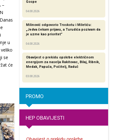
Gospe
A –
IN
04.08.2026
 Danas
Milinović odgovorio Troskotu i Miletiću:
se
„Jedva čekam prijavu, a Turudića pozivam da
i
je uzme kao prioritet”
nje u
04.08.2026
 veliko
i se
Obavijest o prekidu opskrbe električnom
energijom za naselja Rakitovac, Bilaj, Ribnik,
ržat će
Medak, Papuča, Počitelj, Raduč
03.08.2026
PROMO
HEP OBAVIJESTI
Obavijest o prekidu opskrbe