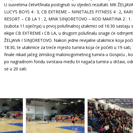
U susretima četvrtfinala postignuti su sljedeći rezultati: MK ŽELJAV
LUCY’S BOYS 4 : 3, CB EXTREME – NINETALES FITNESS 4 : 2, KAR
RESORT – CB LA 1 : 2, MNK SINJORETOVO – KOD MARTINA 2 : 1.
(subota 11.siječnja) u prvoj polufinalnoj utakmici od 16:30 sastaju 
ekipe CB EXTREME i CB LA, u drugom polufinalu snage će odmjerit
ŽELJAVA I SINJORETOVO. Nakon jedne revijalne utakmice koja poči
18:30, te utakmice za treće mjesto turnira koja će početi u 19 sati,
finale nikad jačeg zimskog malonogometnog turnira u Gospiću , koj
po nagradnom fondu svrstava među tri najjača turnira u državi, od
se u 20 sati.