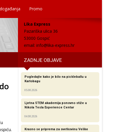
 događanja
Promo
Lika Express
Pazariška ulica 36
53000 Gospić
email:
info@lika-express.hr
ZADNJE OBJAVE
Pogledajte kako je bilo na pickleballu u
Karlobagu
 do
05.08.2026
Ljetna STEM akademija ponovno stiže u
Nikola Tesla Experience Centar
04.08.2026
ću
ospiću.
Krasno se priprema za svetkovinu Velike