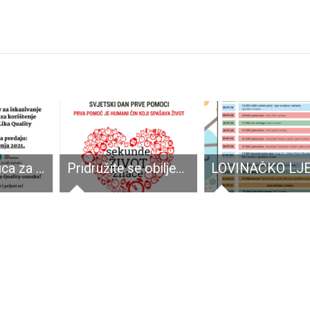
Online radionica za prijavu u Lika Quality sustav
Pridružite se obilježavanju Svjetskog dana prve pomoći