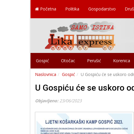
Početna
Politika
Gospodarstvo
Druš
Gospić
Otočac
Perušić
Korenica
Naslovnica
Gospić
U Gospiću će se uskoro odr
U Gospiću će se uskoro od
Objavljeno:
23/06/2023