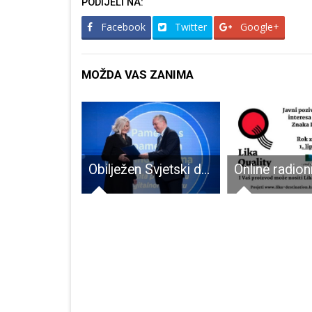
PODIJELI NA:
Facebook
Twitter
Google+
MOŽDA VAS ZANIMA
Milinovićeva poruka roditeljima: „Sva djeca za nekoliko mjeseci imat će smještaj u Dječjem vrtiću Pahuljica“
Obilježen Svjetski dan prava potrošača – Osnovna škola Zrinskih i Frankopana, Otočac najbolja u kategoriji Strip