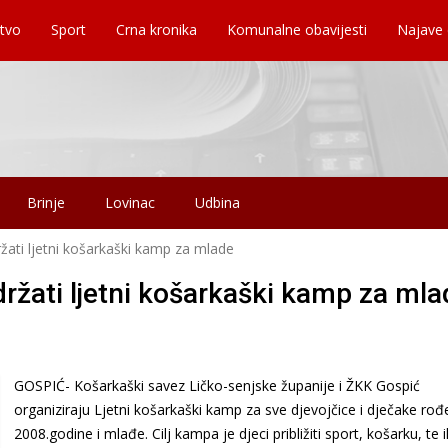
tvo
Sport
Crna kronika
Komunalne obavijesti
Najave
Brinje
Lovinac
Udbina
žati ljetni košarkaški kamp za mlade
ržati ljetni košarkaški kamp za mla
GOSPIĆ- Košarkaški savez Ličko-senjske županije i ŽKK Gospić
organiziraju Ljetni košarkaški kamp za sve djevojčice i dječake ro
2008.godine i mlađe. Cilj kampa je djeci približiti sport, košarku, te i