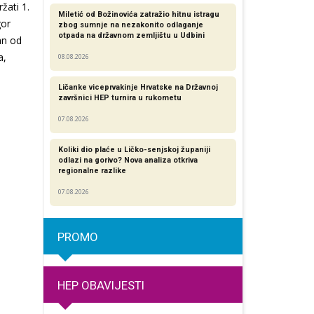
žati 1.
Miletić od Božinovića zatražio hitnu istragu
gor
zbog sumnje na nezakonito odlaganje
otpada na državnom zemljištu u Udbini
an od
a,
08.08.2026
Ličanke viceprvakinje Hrvatske na Državnoj
završnici HEP turnira u rukometu
07.08.2026
Koliki dio plaće u Ličko-senjskoj županiji
odlazi na gorivo? Nova analiza otkriva
regionalne razlike​
07.08.2026
PROMO
HEP OBAVIJESTI