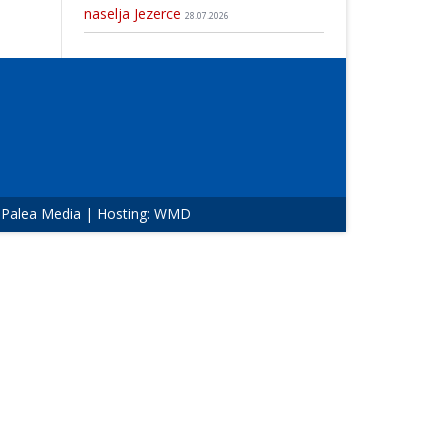
naselja Jezerce
28.07.2026
:
Palea Media
| Hosting:
WMD