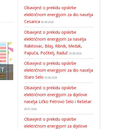
Obavijest o prekidu opskrbe
električnom energijom za dio naselja
Cesarica
06.08.2026
Obavijest o prekidu opskrbe
električnom energijom za naselja
Rakitovac, Bilaj, Ribnik, Medak,
Papuča, Počitelj, Raduč
03.08.2026
Obavijest o prekidu opskrbe
LOVINAČKO LJETO 2024
Mladi atletičari AK Velebit 2001 uspješni na županijskom prvenstvu u Poličniku
I nakon Petra P
električnom energijom za dio naselja
Staro Selo
03.08.2026
Obavijest o prekidu opskrbe
električnom energijom za dijelove
naselja Ličko Petrovo Selo i Rešetar
28.07.2026
Obavijest o prekidu opskrbe
električnom energijom za dijelove