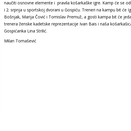
naučiti osnovne elemente i pravila košarkaške igre. Kamp će se odr
i 2. srpnja u sportskoj dvorani u Gospiću. Treneri na kampu bit će I
Bošnjak, Marija Čović i Tomislav Premuž, a gosti kampa bit će jed
trenera ženske kadetske reprezentacije Ivan Bais i naša košarkašic
Gospićanka Lina Strilić.
Milan Tomašević