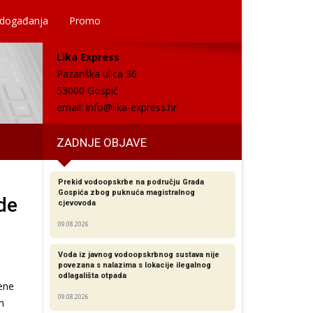
 događanja
Promo
Lika Express
Pazariška ulica 36
53000 Gospić
email:
info@lika-express.hr
ZADNJE OBJAVE
Prekid vodoopskrbe na području Grada
Gospića zbog puknuća magistralnog
de
cjevovoda
09.08.2026
Voda iz javnog vodoopskrbnog sustava nije
povezana s nalazima s lokacije ilegalnog
odlagališta otpada
đene
09.08.2026
h