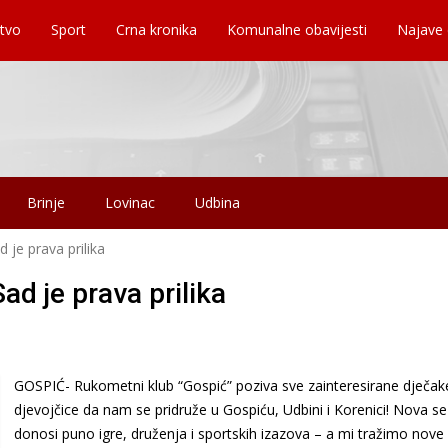
tvo
Sport
Crna kronika
Komunalne obavijesti
Najave
Brinje
Lovinac
Udbina
 je prava prilika
ad je prava prilika
GOSPIĆ- Rukometni klub “Gospić” poziva sve zainteresirane dječake
djevojčice da nam se pridruže u Gospiću, Udbini i Korenici! Nova s
donosi puno igre, druženja i sportskih izazova – a mi tražimo nove