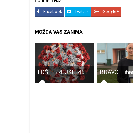
PODIJELI NA:
Facebook
Twitter
Google+
MOŽDA VAS ZANIMA
Književni susret s Nebojšom Lujanovićem u Gospiću
LOŠE BROJKE: 45 novooboljelih od COVID-19, 636 ljudi je u samoizolaciji