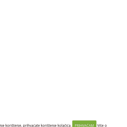
je korištenje, prihvaćate korištenje kolačića.
PRIHVAĆAM
Više o