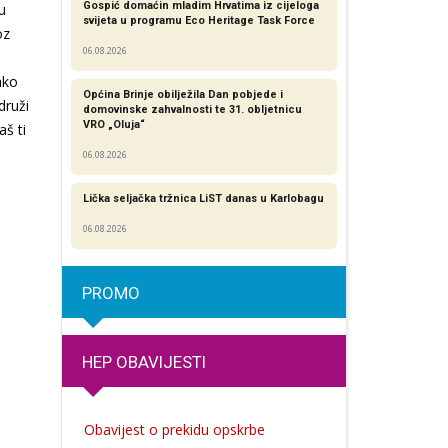
Gospić domaćin mladim Hrvatima iz cijeloga
u
svijeta u programu Eco Heritage Task Force
oz
06.08.2026
ako
Općina Brinje obilježila Dan pobjede i
druži
domovinske zahvalnosti te 31. obljetnicu
VRO „Oluja“
aš ti
06.08.2026
Lička seljačka tržnica LiST danas u Karlobagu
06.08.2026
PROMO
HEP OBAVIJESTI
Obavijest o prekidu opskrbe