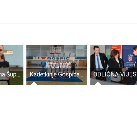
BRAVO: Tihana Šuper prva je sutkinja futsala iz naše županije!!!
Kadetkinje Gospića poražene od Zagreba