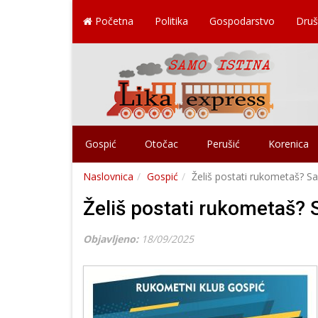
Početna
Politika
Gospodarstvo
Druš
Gospić
Otočac
Perušić
Korenica
Naslovnica
Gospić
Želiš postati rukometaš? Sad
Želiš postati rukometaš? S
Objavljeno:
18/09/2025