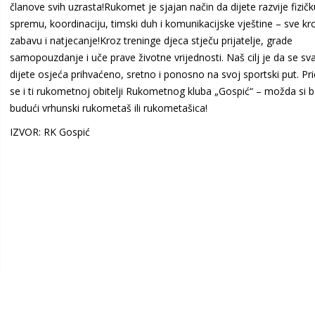
članove svih uzrasta!Rukomet je sjajan način da dijete razvije fizičk
spremu, koordinaciju, timski duh i komunikacijske vještine – sve kr
zabavu i natjecanje!Kroz treninge djeca stječu prijatelje, grade
samopouzdanje i uče prave životne vrijednosti. Naš cilj je da se sv
dijete osjeća prihvaćeno, sretno i ponosno na svoj sportski put. Pri
se i ti rukometnoj obitelji Rukometnog kluba „Gospić“ – možda si b
budući vrhunski rukometaš ili rukometašica!
IZVOR: RK Gospić