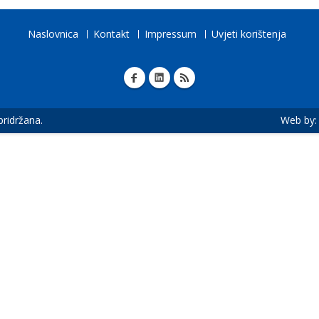
Naslovnica
Kontakt
Impressum
Uvjeti korištenja
 pridržana.
Web by