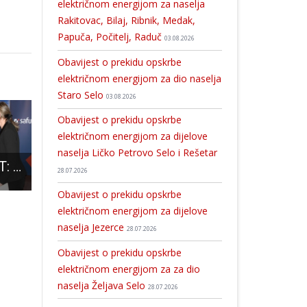
električnom energijom za naselja
Rakitovac, Bilaj, Ribnik, Medak,
Papuča, Počitelj, Raduč
03.08.2026
Obavijest o prekidu opskrbe
električnom energijom za dio naselja
Staro Selo
03.08.2026
Obavijest o prekidu opskrbe
električnom energijom za dijelove
naselja Ličko Petrovo Selo i Rešetar
ODLIČNA VIJEST: Park prirode Velebit dobio bespovratna europska sredstva u visini skoro 63 milijuna kuna za Centar izvrsnosti Cerovačke špilje!!!
U srijedu u Gospiću predstavljanje knjige “6 mm- ispovijest o boli i pobjedi” i istoimena predstava nastala po njoj
Karla Krmpotić, Gospićanka, dio hrvatske glazbe poručuje: “Okruži se boljim ljudima nego što si ti i jedino tada
28.07.2026
Obavijest o prekidu opskrbe
električnom energijom za dijelove
naselja Jezerce
28.07.2026
Obavijest o prekidu opskrbe
električnom energijom za za dio
naselja Željava Selo
28.07.2026