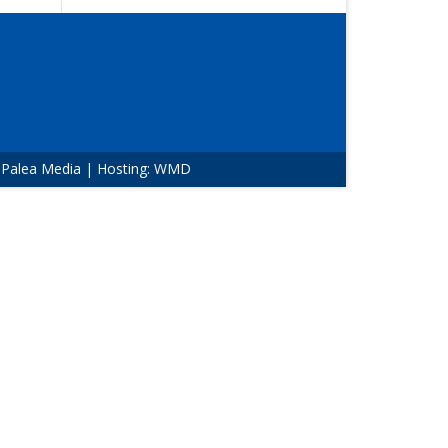
:
Palea Media
| Hosting:
WMD