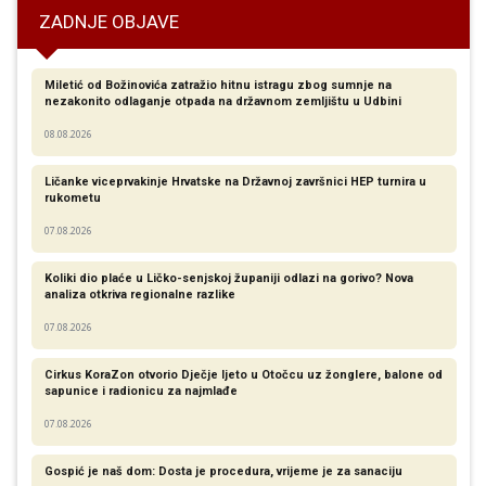
ZADNJE OBJAVE
Miletić od Božinovića zatražio hitnu istragu zbog sumnje na
nezakonito odlaganje otpada na državnom zemljištu u Udbini
08.08.2026
Ličanke viceprvakinje Hrvatske na Državnoj završnici HEP turnira u
rukometu
07.08.2026
Koliki dio plaće u Ličko-senjskoj županiji odlazi na gorivo? Nova
analiza otkriva regionalne razlike​
07.08.2026
Cirkus KoraZon otvorio Dječje ljeto u Otočcu uz žonglere, balone od
sapunice i radionicu za najmlađe
07.08.2026
Gospić je naš dom: Dosta je procedura, vrijeme je za sanaciju