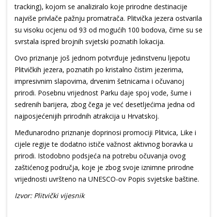
tracking), kojom se analiziralo koje prirodne destinacije
najviše privlače pažnju promatrača. Plitvička jezera ostvarila
su visoku ocjenu od 93 od mogućih 100 bodova, čime su se
svrstala ispred brojnih svjetski poznatih lokacija.
Ovo priznanje još jednom potvrđuje jedinstvenu ljepotu
Plitvičkih jezera, poznatih po kristalno čistim jezerima,
impresivnim slapovima, drvenim šetnicama i očuvanoj
prirodi. Posebnu vrijednost Parku daje spoj vode, šume i
sedrenih barijera, zbog čega je već desetljećima jedna od
najposjećenijih prirodnih atrakcija u Hrvatskoj.
Međunarodno priznanje doprinosi promociji Plitvica, Like i
cijele regije te dodatno ističe važnost aktivnog boravka u
prirodi. Istodobno podsjeća na potrebu očuvanja ovog
zaštićenog područja, koje je zbog svoje iznimne prirodne
vrijednosti uvršteno na UNESCO-ov Popis svjetske baštine.
Izvor: Plitvički vijesnik