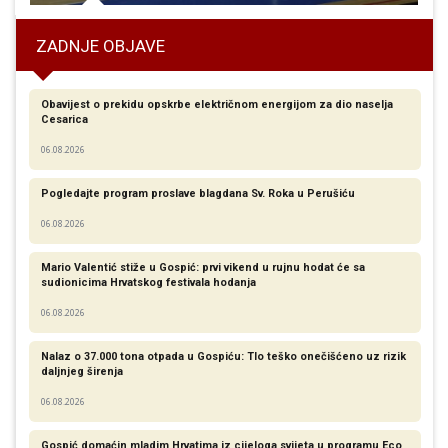
ZADNJE OBJAVE
Obavijest o prekidu opskrbe električnom energijom za dio naselja
Cesarica
06.08.2026
Pogledajte program proslave blagdana Sv. Roka u Perušiću
06.08.2026
Mario Valentić stiže u Gospić: prvi vikend u rujnu hodat će sa
sudionicima Hrvatskog festivala hodanja
06.08.2026
Nalaz o 37.000 tona otpada u Gospiću: Tlo teško onečišćeno uz rizik
daljnjeg širenja
06.08.2026
Gospić domaćin mladim Hrvatima iz cijeloga svijeta u programu Eco