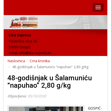
Lika Express
Pazariška ulica 36
53000 Gospić
email:
info@lika-express.hr
Naslovnica
Crna kronika
48-godišnjak u Šalamuniću “napuhao” 2,80 g/kg
48-godišnjak u Šalamuniću
“napuhao” 2,80 g/kg
Objavljeno:
05/10/2020
GOSPIĆ-