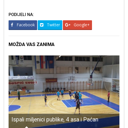
PODIJELI NA:
Facebook
Twitter
Google+
MOŽDA VAS ZANIMA
lja Sveti Rok
Ispali miljenici publike, 4 asa i Paćan