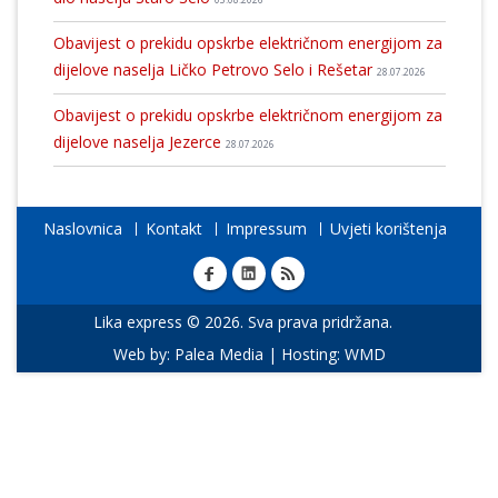
Obavijest o prekidu opskrbe električnom energijom za
dijelove naselja Ličko Petrovo Selo i Rešetar
28.07.2026
Obavijest o prekidu opskrbe električnom energijom za
dijelove naselja Jezerce
28.07.2026
Naslovnica
Kontakt
Impressum
Uvjeti korištenja
Lika express © 2026. Sva prava pridržana.
Web by:
Palea Media
| Hosting:
WMD