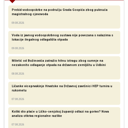
Prekid vodoopskrbe na području Grada Gospića zbog puknuća
magistralnog cjevovoda
09.08.2026
Voda iz javnog vodoopskrbnog sustava nije povezana s nalazima s
lokacije ilegalnog odlagališta otpada
09.08.2026
Miletić od Božinovića zatražio hitnu istragu zbog sumnje na
nezakonito odlaganje otpada na državnom zemljištu u Udbini
08.08.2026
Ličanke viceprvakinje Hrvatske na Državnoj završnici HEP turnira u
rukometu
07.08.2026
Koliki dio plaće u Ličko-senjskoj županiji odlazi na gorivo? Nova
analiza otkriva regionalne razlike​
07.08.2026