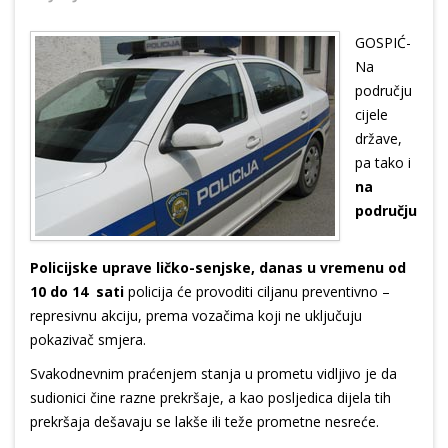
GOSPIĆ-
Na
području
cijele
države,
pa tako i
na
području
Policijske uprave ličko-senjske, danas u vremenu od
10 do 14 sati
policija će provoditi ciljanu preventivno –
represivnu akciju, prema vozačima koji ne uključuju
pokazivač smjera.
Svakodnevnim praćenjem stanja u prometu vidljivo je da
sudionici čine razne prekršaje, a kao posljedica dijela tih
prekršaja dešavaju se lakše ili teže prometne nesreće.