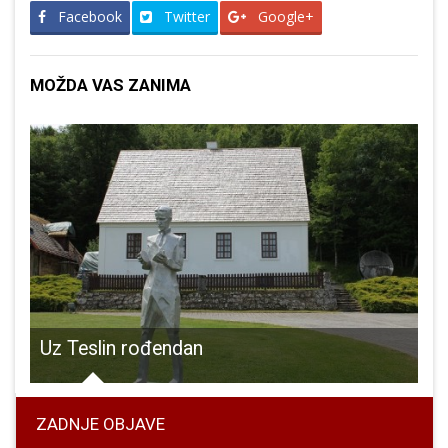
Facebook
Twitter
Google+
MOŽDA VAS ZANIMA
adskoj plaži u Karlobagu
Uz Teslin rođendan
ZADNJE OBJAVE