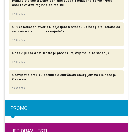
Koliki dio plaće u Ličko-senjskoj županiji odlazi na gorivo? Nova
analiza otkriva regionalne razlike​
07.08.2026
Cirkus KoraZon otvorio Dječje ljeto u Otočcu uz žonglere, balone od
sapunice i radionicu za najmlađe
07.08.2026
Gospić je naš dom: Dosta je procedura, vrijeme je za sanaciju
07.08.2026
Obavijest o prekidu opskrbe električnom energijom za dio naselja
Cesarica
06.08.2026
PROMO
HEP OBAVIJESTI