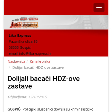
Lika Express
Pazariška ulica 36
53000 Gospić
email:
info@lika-express.hr
Naslovnica
Crna kronika
Dolijali bacači HDZ-ove zastave
Dolijali bacači HDZ-ove
zastave
Objavljeno:
13/10/2016
GOSPIĆ- Policijski službenici dovršili su kriminalističko