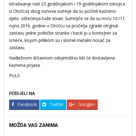
istraživanje nad 23-godišnjakom i 19-godišnjakom (obojica
iz Otočca) zbog osnova sumnje da su počinili kazneno
djelo oštećenja tuđe stvari. Sumnjiče se da su noću 10./11.
rujna 2016. godine u Otočcu sa pročelja zgrade otrgnuli
zastavu jedne političke stranke i bacili ju u kontejner za
smeće, kojom prilikom su i slomili metalni nosač za
zastavu.
Nadležnom državnom odvjetništvu biti će dostavljena
kaznena prijava.
PULS
PODIJELI NA:
Facebook
Twitter
Google+
MOŽDA VAS ZANIMA