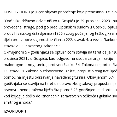
GOSPIĆ- DORH je jučer objavio priopćenje koje prenosimo u cijelos
“Općinsko državno odvjetništvo u Gospiću je 29. prosinca 2023., n
provedene istrage, podiglo pred Općinskim sudom u Gospiću optuž
protiv hrvatskog državljanina (1966.) zbog počinjenog teškog kaz
djela protiv opće sigurnosti iz članka 222. stavak 4. u vezi s članko
stavak 2. i 3. Kaznenog zakona/11.
Okrivljenom 57-godišnjaku se optužnicom stavlja na teret da je 19.
prosinca 2021., u Gospiću, kao odgovorna osoba za organizaciju
malonogometnog turnira, protivno članku 64. Zakona o sportu i čl
11. stavku 8. Zakona o zdravstvenoj zaštiti, propustio osigurati lije
pomoć na mjestu održavanja navedenog turnira. Okrivljenom 57-
godišnjaku se stavlja na teret da upravo zbog takvog propusta nije
pravovremeno pružena liječnička pomoć 23-godišnjem sudioniku tu
kod kojeg je došlo do iznenadnih zdravstvenih teškoća i gubitka svij
smrtnog ishoda.”
IZVOR:DORH