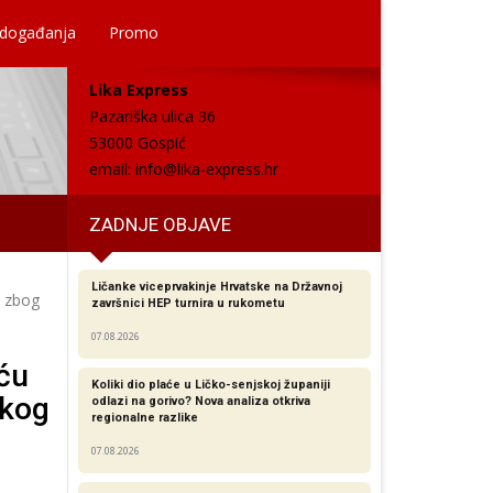
 događanja
Promo
Lika Express
Pazariška ulica 36
53000 Gospić
email:
info@lika-express.hr
ZADNJE OBJAVE
Ličanke viceprvakinje Hrvatske na Državnoj
a zbog
završnici HEP turnira u rukometu
07.08.2026
ću
Koliki dio plaće u Ličko-senjskoj županiji
škog
odlazi na gorivo? Nova analiza otkriva
regionalne razlike​
07.08.2026