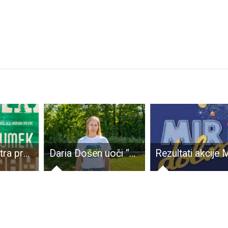
U Gospiću sutra predstava za djecu Čudak Šumek
Daria Došen uoči “Hodaj za Liku”: Na jednom kraju je zakopani otpad, na drugom tvornica litija – zato hodamo