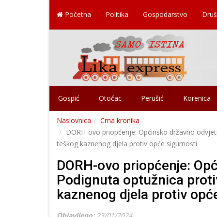
Početna
Politika
Gospodarstvo
Druš
Gospić
Otočac
Perušić
Korenica
Naslovnica
Crna kronika
DORH-ovo priopćenje: Općinsko državno odvjetni
teškog kaznenog djela protiv opće sigurnosti
DORH-ovo priopćenje: Opć
Podignuta optužnica proti
kaznenog djela protiv opć
Objavljeno:
23/01/2024