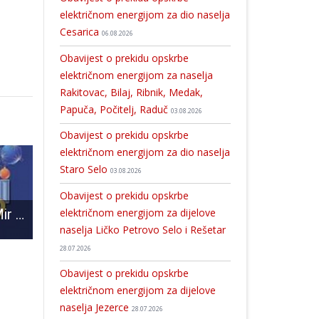
električnom energijom za dio naselja
Cesarica
06.08.2026
Obavijest o prekidu opskrbe
električnom energijom za naselja
Rakitovac, Bilaj, Ribnik, Medak,
Papuča, Počitelj, Raduč
03.08.2026
Obavijest o prekidu opskrbe
električnom energijom za dio naselja
Staro Selo
03.08.2026
Obavijest o prekidu opskrbe
električnom energijom za dijelove
Rezultati akcije Mir i dobro
VAŽNA OBAVIJEST ZA GRAĐANE: Zahtjevi za izdavanje e-osobne iskaznice zaprimaju se do četvrtka, 29. srpnja 2021. do 15 sati
Do 3.srpnja prijavite ekipe za Ljetni malonogometni turnir “Gospić 2018.”
naselja Ličko Petrovo Selo i Rešetar
28.07.2026
Obavijest o prekidu opskrbe
električnom energijom za dijelove
naselja Jezerce
28.07.2026