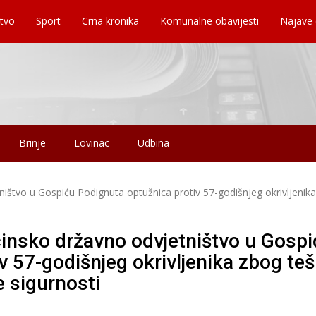
tvo
Sport
Crna kronika
Komunalne obavijesti
Najave
Brinje
Lovinac
Udbina
štvo u Gospiću Podignuta optužnica protiv 57-godišnjeg okrivljenik
insko državno odvjetništvo u Gospi
v 57-godišnjeg okrivljenika zbog te
e sigurnosti