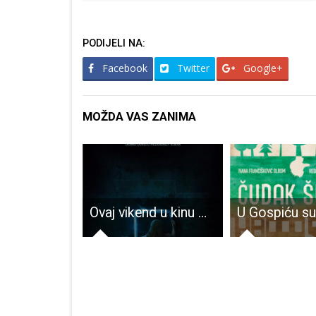
PODIJELI NA:
Facebook
Twitter
Google+
MOŽDA VAS ZANIMA
MUP potvrdio plan izgradnje migrantskog centra u Željavi, Općina Plitvička Jezera izražava protivljenje
Ovaj vikend u kinu Korzo gledajte horor “Imaginarni”!