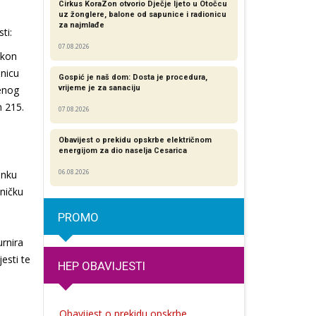
Cirkus KoraZon otvorio Dječje ljeto u Otočcu
uz žonglere, balone od sapunice i radionicu
za najmlađe
ti:
07.08.2026
akon
nicu
Gospić je naš dom: Dosta je procedura,
nenog
vrijeme je za sanaciju
m 215.
07.08.2026
Obavijest o prekidu opskrbe električnom
energijom za dio naselja Cesarica
anku
06.08.2026
čničku
PROMO
rnira
esti te
HEP OBAVIJESTI
Obavijest o prekidu opskrbe