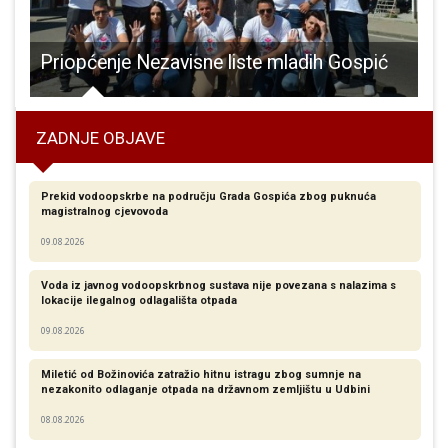
 u obaranju ruke na lijevu ruku!!!
Priopćenje Nezavisne liste mladih Gospić
O
ZADNJE OBJAVE
Prekid vodoopskrbe na području Grada Gospića zbog puknuća
magistralnog cjevovoda
09.08.2026
Voda iz javnog vodoopskrbnog sustava nije povezana s nalazima s
lokacije ilegalnog odlagališta otpada
09.08.2026
Miletić od Božinovića zatražio hitnu istragu zbog sumnje na
nezakonito odlaganje otpada na državnom zemljištu u Udbini
08.08.2026