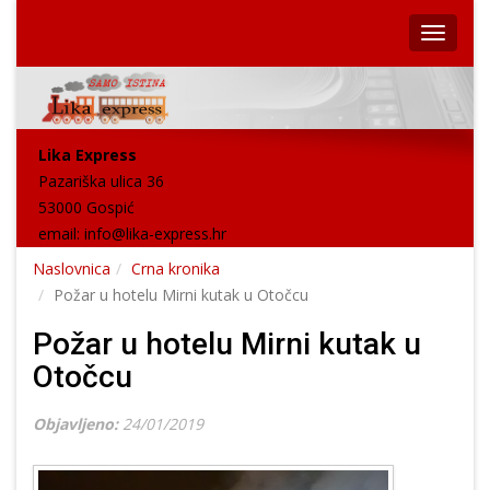
Lika Express
Pazariška ulica 36
53000 Gospić
email:
info@lika-express.hr
Naslovnica
Crna kronika
Požar u hotelu Mirni kutak u Otočcu
Požar u hotelu Mirni kutak u
Otočcu
Objavljeno:
24/01/2019