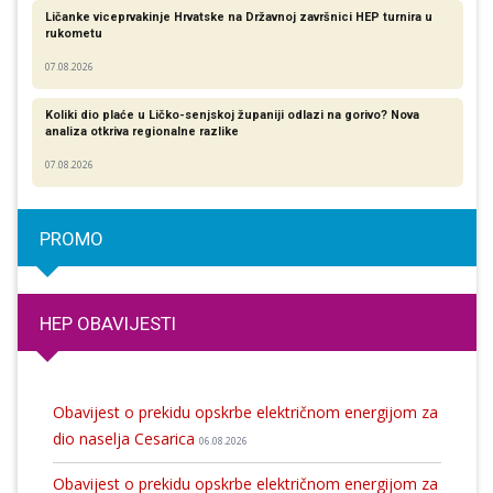
Ličanke viceprvakinje Hrvatske na Državnoj završnici HEP turnira u
rukometu
07.08.2026
Koliki dio plaće u Ličko-senjskoj županiji odlazi na gorivo? Nova
analiza otkriva regionalne razlike​
07.08.2026
PROMO
HEP OBAVIJESTI
Obavijest o prekidu opskrbe električnom energijom za
dio naselja Cesarica
06.08.2026
Obavijest o prekidu opskrbe električnom energijom za