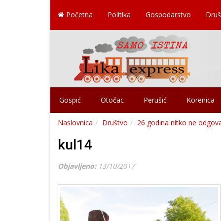
Početna
Politika
Gospodarstvo
Druš
Gospić
Otočac
Perušić
Korenica
Naslovnica
Društvo
26 godina nitko ne odgovar
kul14
Objavljeno:
13/10/2017