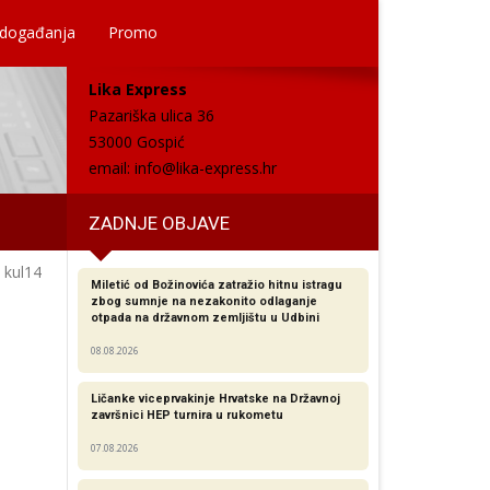
 događanja
Promo
Lika Express
Pazariška ulica 36
53000 Gospić
email:
info@lika-express.hr
ZADNJE OBJAVE
kul14
Miletić od Božinovića zatražio hitnu istragu
zbog sumnje na nezakonito odlaganje
otpada na državnom zemljištu u Udbini
08.08.2026
Ličanke viceprvakinje Hrvatske na Državnoj
završnici HEP turnira u rukometu
07.08.2026