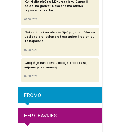
Koliki dio plaće u Ličko-senjskoj županiji
odlazi na gorivo? Nova analiza otkriva
regionalne razlike​
07.08.2026
Cirkus KoraZon otvorio Dječje ljeto u Otočcu
uz žonglere, balone od sapunice i radionicu
za najmlađe
07.08.2026
Gospić je naš dom: Dosta je procedura,
vrijeme je za sanaciju
07.08.2026
PROMO
HEP OBAVIJESTI