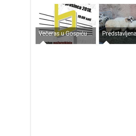
Danas i sutra u Gospiću dvije hit predstave u sklopu projekta Glumci u Gospiću
Večeras u Gospiću ne propustite Prvi pljesak