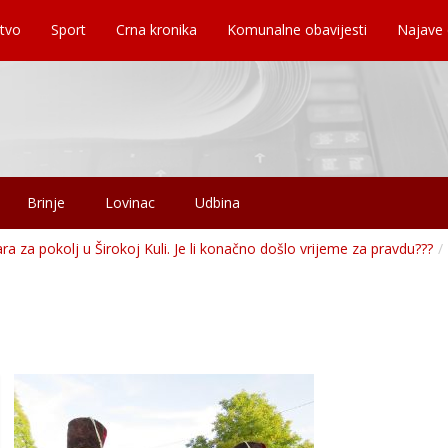
tvo
Sport
Crna kronika
Komunalne obavijesti
Najave
Brinje
Lovinac
Udbina
a za pokolj u Širokoj Kuli. Je li konačno došlo vrijeme za pravdu???