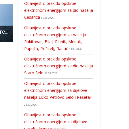
Obavijest o prekidu opskrbe
električnom energijom za dio naselja
Cesarica
06.08.2026
Obavijest o prekidu opskrbe
I danas moguć prekid isporuke pitke vode u dijelu Gospića, Ličkog Osika i Ostrvice
ODRŽANA KONFERENCIJA „HRVATSKI BRANITELJI NA SVOJOJ ZEMLJI – POLJOPRIVREDA NA KRŠKIM PODRUČJIMA, PRILIKE I IZAZOVI“
DND Gospić poziva: “vrijeme je
električnom energijom za naselja
Rakitovac, Bilaj, Ribnik, Medak,
Papuča, Počitelj, Raduč
03.08.2026
Obavijest o prekidu opskrbe
električnom energijom za dio naselja
Staro Selo
03.08.2026
Obavijest o prekidu opskrbe
električnom energijom za dijelove
naselja Ličko Petrovo Selo i Rešetar
28.07.2026
Obavijest o prekidu opskrbe
električnom energijom za dijelove
naselja Jezerce