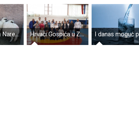
Predstavljena Naredba o mjerama kontrole i sprječavanja kuge malih preživača u Republici Hrvatskoj te 9 propisa za sektore poljoprivrede i ribarstva
Hrvači Gospića u Zadru osvojili čak 18 medalja, od toga čak 11 zlata!!!