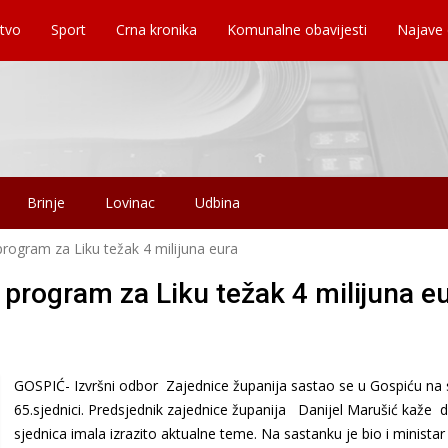
tvo
Sport
Crna kronika
Komunalne obavijesti
Najave
Brinje
Lovinac
Udbina
program za Liku težak 4 milijuna eura
 program za Liku težak 4 milijuna e
GOSPIĆ- Izvršni odbor Zajednice županija sastao se u Gospiću na 
65.sjednici. Predsjednik zajednice županija Danijel Marušić kaže d
sjednica imala izrazito aktualne teme. Na sastanku je bio i ministar