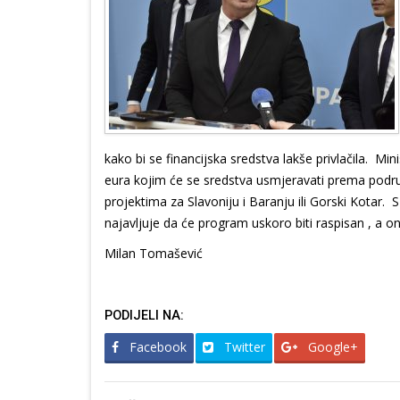
kako bi se financijska sredstva lakše privlačila. Min
eura kojim će se sredstva usmjeravati prema područj
projektima za Slavoniju i Baranju ili Gorski Kotar.
najavljuje da će program uskoro biti raspisan , a o
Milan Tomašević
PODIJELI NA:
Facebook
Twitter
Google+