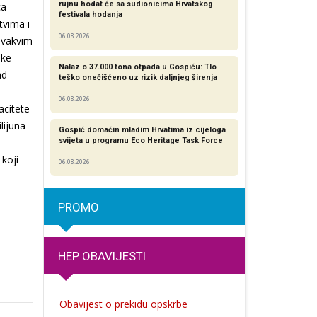
rujnu hodat će sa sudionicima Hrvatskog
ca
festivala hodanja
tvima i
06.08.2026
 ovakvim
ike
Nalaz o 37.000 tona otpada u Gospiću: Tlo
ad
teško onečišćeno uz rizik daljnjeg širenja
06.08.2026
acitete
lijuna
Gospić domaćin mladim Hrvatima iz cijeloga
svijeta u programu Eco Heritage Task Force
 koji
06.08.2026
PROMO
HEP OBAVIJESTI
Obavijest o prekidu opskrbe