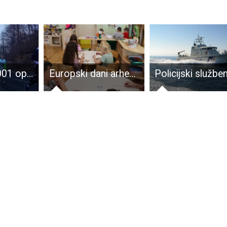
AK Velebit 2001 opet rastrčan!
Europski dani arheologije u Otočcu