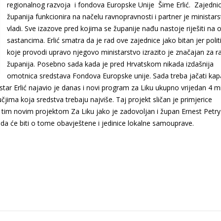
regionalnog razvoja i fondova Europske Unije Šime Erlić. Zajedni
županija funkcionira na načelu ravnopravnosti i partner je ministars
vladi. Sve izazove pred kojima se županije nađu nastoje riješiti na
sastancima. Erlić smatra da je rad ove zajednice jako bitan jer polit
koje provodi upravo njegovo ministarstvo izrazito je značajan za r
županija. Posebno sada kada je pred Hrvatskom nikada izdašnija
omotnica sredstava Fondova Europske unije. Sada treba jačati kap
istar Erlić najavio je danas i novi program za Liku ukupno vrijedan 4 mi
ima koja sredstva trebaju najviše. Taj projekt sličan je primjerice
 S tim novim projektom Za Liku jako je zadovoljan i župan Ernest Petry
nda će biti o tome obavještene i jedinice lokalne samouprave.