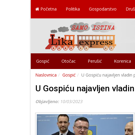
Početna
Politika
Gospodarstvo
Druš
Gospić
Otočac
Perušić
Korenica
Naslovnica
Gospić
U Gospiću najavljen vladin 
U Gospiću najavljen vladin
Objavljeno:
10/03/2023