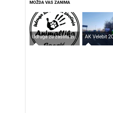
MOŽDA VAS ZANIMA
Potpisan Sporazum o suradnji u vrijednosti od milijun kuna između Ministarstva gospodarstva i HGSS-a s ciljem unaprjeđenja sigurnosti u parkovima
Udruga za zaštitu životinja Animal Lika, mala udruga velikog srca!!!