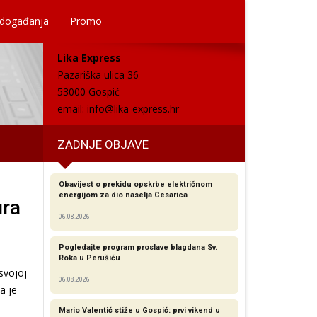
 događanja
Promo
Lika Express
Pazariška ulica 36
53000 Gospić
email:
info@lika-express.hr
ZADNJE OBJAVE
Obavijest o prekidu opskrbe električnom
energijom za dio naselja Cesarica
ura
06.08.2026
Pogledajte program proslave blagdana Sv.
Roka u Perušiću
svojoj
06.08.2026
a je
Mario Valentić stiže u Gospić: prvi vikend u