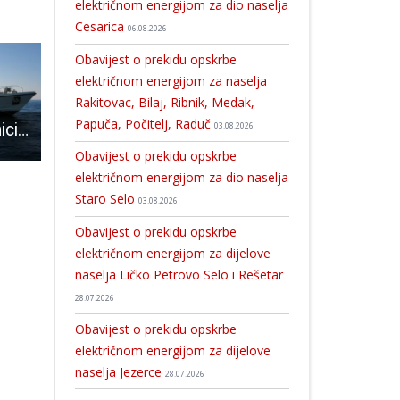
električnom energijom za dio naselja
Cesarica
06.08.2026
Obavijest o prekidu opskrbe
električnom energijom za naselja
Rakitovac, Bilaj, Ribnik, Medak,
Papuča, Počitelj, Raduč
Policijski službenici sankcionirali vozače glisera i auta koji nisu položili ispite za upravljanje
Gospićko društvo Crvenog križa brojnim akcijama obilježava svoj Tjedan!
Osumnjičena za krivotvorenje antigenskog testa
03.08.2026
Obavijest o prekidu opskrbe
električnom energijom za dio naselja
Staro Selo
03.08.2026
Obavijest o prekidu opskrbe
električnom energijom za dijelove
naselja Ličko Petrovo Selo i Rešetar
28.07.2026
Obavijest o prekidu opskrbe
električnom energijom za dijelove
naselja Jezerce
28.07.2026