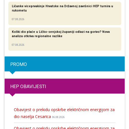
Ličanke viceprvakinje Hrvatske na Državnoj završnici HEP turnira u
rukometu
07.08.2026
Koliki dio plaće u Ličko-senjskoj županiji odlazi na gorivo? Nova
analiza otkriva regionalne razlike​
07.08.2026
PROMO
HEP OBAVIJESTI
Obavijest o prekidu opskrbe električnom energijom za
dio naselja Cesarica
06.08.2026
Obavijest o prekidu opskrbe električnom energijom za