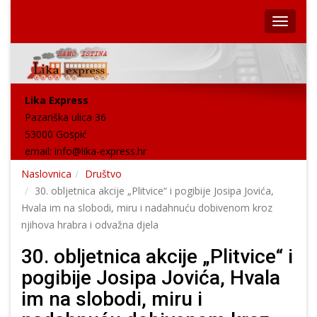
Lika Express
Pazariška ulica 36
53000 Gospić
email:
info@lika-express.hr
Naslovnica
Društvo
30. obljetnica akcije „Plitvice“ i pogibije Josipa Jovića,
Hvala im na slobodi, miru i nadahnuću dobivenom kroz
njihova hrabra i odvažna djela
30. obljetnica akcije „Plitvice“ i
pogibije Josipa Jovića, Hvala
im na slobodi, miru i