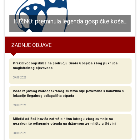
 danas bio središte pravaške ideje u Hrvatskoj
TUŽNO: preminula legenda gospićke košarke Mirjana Tabak Kovčo
ZADNJE OBJAVE
Prekid vodoopskrbe na području Grada Gospića zbog puknuća
magistralnog cjevovoda
09.08.2026
Voda iz javnog vodoopskrbnog sustava nije povezana s nalazima s
lokacije ilegalnog odlagališta otpada
09.08.2026
Miletić od Božinovića zatražio hitnu istragu zbog sumnje na
nezakonito odlaganje otpada na državnom zemljištu u Udbini
08.08.2026