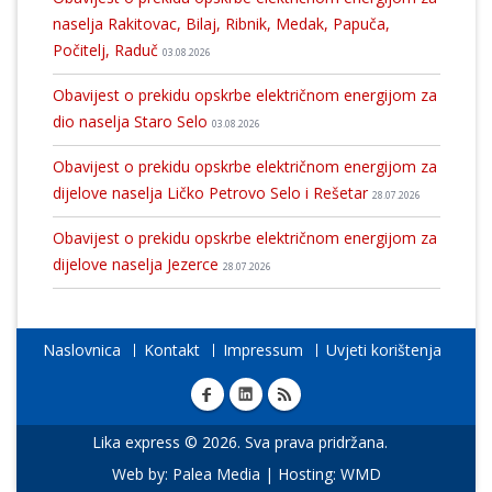
naselja Rakitovac, Bilaj, Ribnik, Medak, Papuča,
Počitelj, Raduč
03.08.2026
Obavijest o prekidu opskrbe električnom energijom za
dio naselja Staro Selo
03.08.2026
Obavijest o prekidu opskrbe električnom energijom za
dijelove naselja Ličko Petrovo Selo i Rešetar
28.07.2026
Obavijest o prekidu opskrbe električnom energijom za
dijelove naselja Jezerce
28.07.2026
Naslovnica
Kontakt
Impressum
Uvjeti korištenja
Lika express © 2026. Sva prava pridržana.
Web by:
Palea Media
| Hosting:
WMD