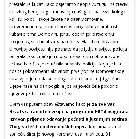
prestalo je kucati. Iako osjećamo neopisivu tugu i neizrecivu
bol zbog herojskog stradavanja našeg Josipa i svih kolega
koji su položili svoje živote na oltar Domovine,
istovremeno osjećamo i ponos zbog njihove hrabrosti i
ljubavi prema Domovini, jer su doprinijeli ostvarenju
stoljetnog sna hrvatskog naroda za vlastitom državom.
U novijoj povijesti nije poznato da je igdje u svijetu policija
odigrala tako značajnu ulogu u stvaranju i obrani svoje
države kao što je to učinila hrvatska policija, koja je bila
nositelj obrambenih aktivnosti prve godine Domovinskog
rata. Vjerujemo da se mnogi suborci, branitelji i građani
Lijepe naše na dan pogibije Josipa Jovića žele pokloniti
njegovoj žrtvi i odati mu počast.
Ovim vas putem obavještavamo kako je
za sve vas
Hrvatska radiotelevizija na programu HRT4 osigurala
izravan prijenos odavanja počasti u jutarnjim satima.
Zbog važećih epidemioloških mjera
koje imaju za cilj
spriječiti širenje novog Koronavirusa, u srijedu, 31.