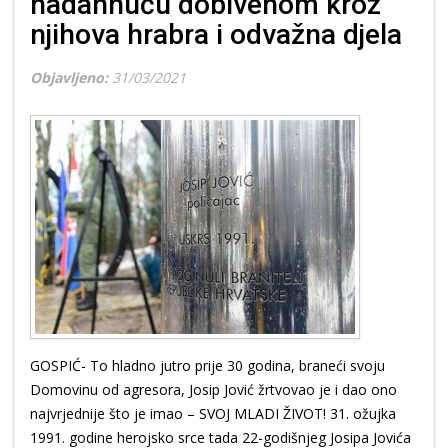
nadahnuću dobivenom kroz
njihova hrabra i odvažna djela
Objavljeno:
31/03/2021
GOSPIĆ- To hladno jutro prije 30 godina, braneći svoju
Domovinu od agresora, Josip Jović žrtvovao je i dao ono
najvrjednije što je imao – SVOJ MLADI ŽIVOT! 31. ožujka
1991. godine herojsko srce tada 22-godišnjeg Josipa Jovića