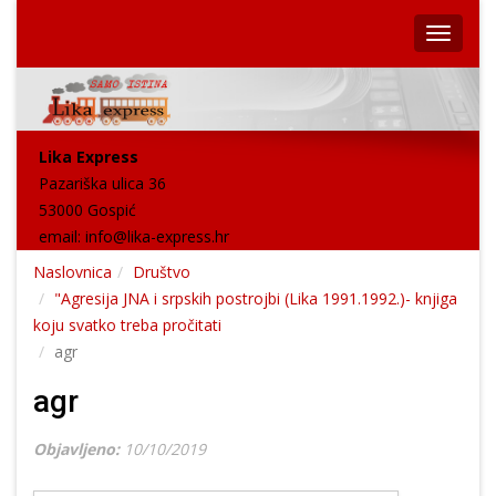
Lika Express
Pazariška ulica 36
53000 Gospić
email:
info@lika-express.hr
Naslovnica
Društvo
"Agresija JNA i srpskih postrojbi (Lika 1991.1992.)- knjiga
koju svatko treba pročitati
agr
agr
Objavljeno:
10/10/2019