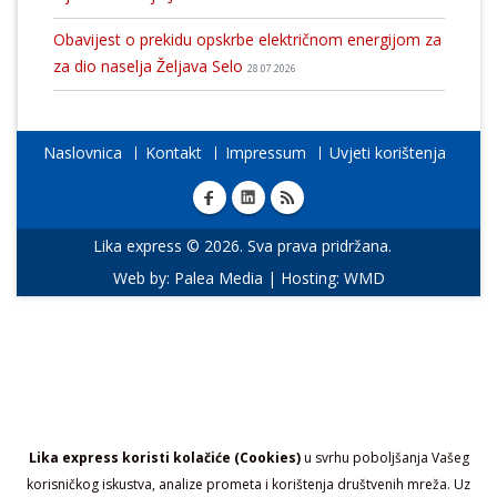
Obavijest o prekidu opskrbe električnom energijom za
za dio naselja Željava Selo
28.07.2026
Naslovnica
Kontakt
Impressum
Uvjeti korištenja
Lika express © 2026. Sva prava pridržana.
Web by:
Palea Media
| Hosting:
WMD
Lika express koristi kolačiće (Cookies)
u svrhu poboljšanja Vašeg
korisničkog iskustva, analize prometa i korištenja društvenih mreža. Uz