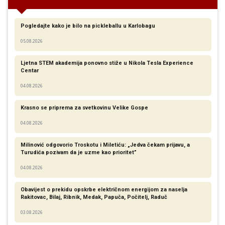
Pogledajte kako je bilo na pickleballu u Karlobagu
05.08.2026
Ljetna STEM akademija ponovno stiže u Nikola Tesla Experience
Centar
04.08.2026
Krasno se priprema za svetkovinu Velike Gospe
04.08.2026
Milinović odgovorio Troskotu i Miletiću: „Jedva čekam prijavu, a
Turudića pozivam da je uzme kao prioritet”
04.08.2026
Obavijest o prekidu opskrbe električnom energijom za naselja
Rakitovac, Bilaj, Ribnik, Medak, Papuča, Počitelj, Raduč
03.08.2026