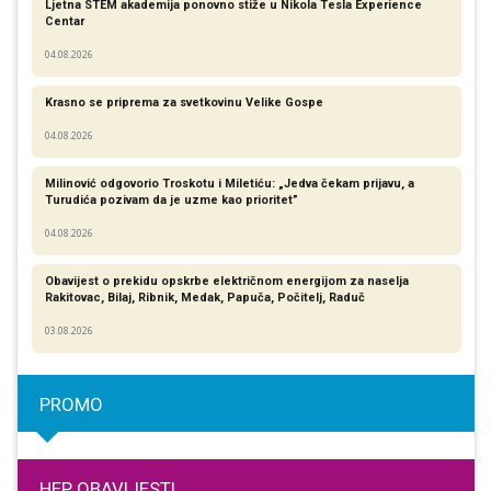
Ljetna STEM akademija ponovno stiže u Nikola Tesla Experience
Centar
04.08.2026
Krasno se priprema za svetkovinu Velike Gospe
04.08.2026
Milinović odgovorio Troskotu i Miletiću: „Jedva čekam prijavu, a
Turudića pozivam da je uzme kao prioritet”
04.08.2026
Obavijest o prekidu opskrbe električnom energijom za naselja
Rakitovac, Bilaj, Ribnik, Medak, Papuča, Počitelj, Raduč
03.08.2026
PROMO
HEP OBAVIJESTI