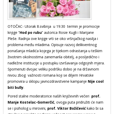
OTOČAC- Utorak 8.svibnja u 19:30 termin je promocije
knjige “
Hod po rubu
” autorica Rosie Kugli i Marijane
Pleše. Radnja ove knjige vrti se oko vršnjačkog nasilja i
problema među mladima. Opisuje razvoj delikventnog
ponašanja mladića kojega je tijekom odrastanja u teškim
životnim okolnostima zanemarila obitelj, a posljedično i
nadležne institucije u postupku izvršavanja odgojnih mjera.
Spomenuti dvojac veliku podršku dobio je na državnom
nivou zbog važnosti romana koji se diljem Hrvatske
promovira u sklopu javnozdravstvene kampanje
Nije cool
biti bully
.
Pored stalne moderatorice naših književnih večeri
prof.
Manje Kostelac-Gomerčić
, ovoga puta pridružiti će nam
se i psiholog u mirovini,
prof. Viktor Božičević
kako bi sa