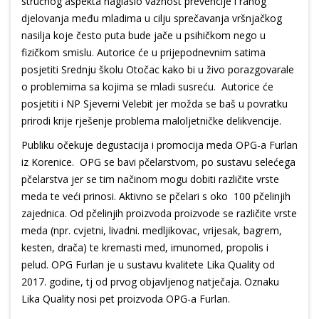
stručnog aspekta naglasio važnost prevencije i ranog
djelovanja među mladima u cilju sprečavanja vršnjačkog
nasilja koje često puta bude jače u psihičkom nego u
fizičkom smislu. Autorice će u prijepodnevnim satima
posjetiti Srednju školu Otočac kako bi u živo porazgovarale
o problemima sa kojima se mladi susreću. Autorice će
posjetiti i NP Sjeverni Velebit jer možda se baš u povratku
prirodi krije rješenje problema maloljetničke delikvencije.
Publiku očekuje degustacija i promocija meda OPG-a Furlan
iz Korenice. OPG se bavi pčelarstvom, po sustavu selećega
pčelarstva jer se tim načinom mogu dobiti različite vrste
meda te veći prinosi. Aktivno se pčelari s oko 100 pčelinjih
zajednica. Od pčelinjih proizvoda proizvode se različite vrste
meda (npr. cvjetni, livadni. medljikovac, vrijesak, bagrem,
kesten, drača) te kremasti med, imunomed, propolis i
pelud. OPG Furlan je u sustavu kvalitete Lika Quality od
2017. godine, tj od prvog objavljenog natječaja. Oznaku
Lika Quality nosi pet proizvoda OPG-a Furlan.