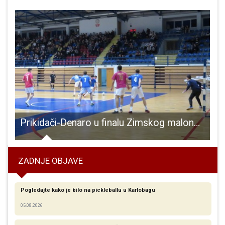
. Hrvatskog festivala hodanja Otočac – Gospić
Prikidači-Denaro u finalu Zimskog malonogometnog turnira
ZADNJE OBJAVE
Pogledajte kako je bilo na pickleballu u Karlobagu
05.08.2026