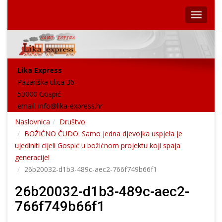
Lika Express
Pazariška ulica 36
53000 Gospić
email:
info@lika-express.hr
Naslovnica
Društvo
BOŽIĆNO ČUDO: Samo jedna djevojka uspjela je
ujediniti cijeli Gospić u božićnom projektu koji spaja
generacije!
26b20032-d1b3-489c-aec2-766f749b66f1
26b20032-d1b3-489c-aec2-
766f749b66f1