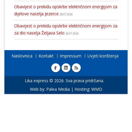
Obavijest o prekidu opskrbe električnom energijom za
dijelove naselja Jezerce
28.07.2026
Obavijest o prekidu opskrbe električnom energijom za
za dio naselja Željava Selo
28.07.2026
Naslovnica
Kontakt
Impressum
Uvjeti korištenja
Lika express © 2026. Sva prava pridržana.
Web by:
Palea Media
| Hosting:
WMD