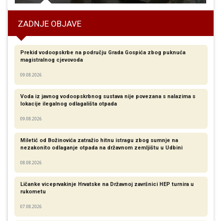
ZADNJE OBJAVE
Prekid vodoopskrbe na području Grada Gospića zbog puknuća
magistralnog cjevovoda
09.08.2026
Voda iz javnog vodoopskrbnog sustava nije povezana s nalazima s
lokacije ilegalnog odlagališta otpada
09.08.2026
Miletić od Božinovića zatražio hitnu istragu zbog sumnje na
nezakonito odlaganje otpada na državnom zemljištu u Udbini
08.08.2026
Ličanke viceprvakinje Hrvatske na Državnoj završnici HEP turnira u
rukometu
07.08.2026