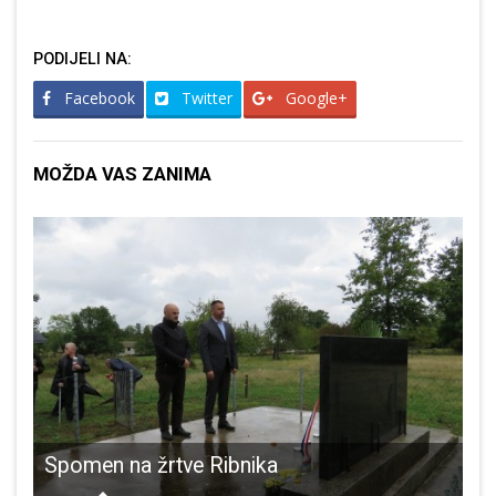
PODIJELI NA:
Facebook
Twitter
Google+
MOŽDA VAS ZANIMA
bolji upravljač planinarskim objektima u Hrvatskoj
Spomen na žrtve Ribnika