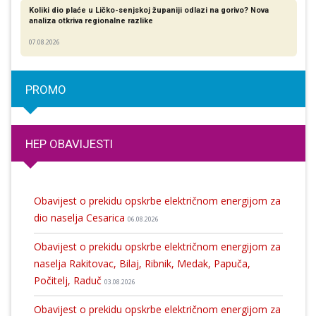
Koliki dio plaće u Ličko-senjskoj županiji odlazi na gorivo? Nova
analiza otkriva regionalne razlike​
07.08.2026
PROMO
HEP OBAVIJESTI
Obavijest o prekidu opskrbe električnom energijom za
dio naselja Cesarica
06.08.2026
Obavijest o prekidu opskrbe električnom energijom za
naselja Rakitovac, Bilaj, Ribnik, Medak, Papuča,
Počitelj, Raduč
03.08.2026
Obavijest o prekidu opskrbe električnom energijom za