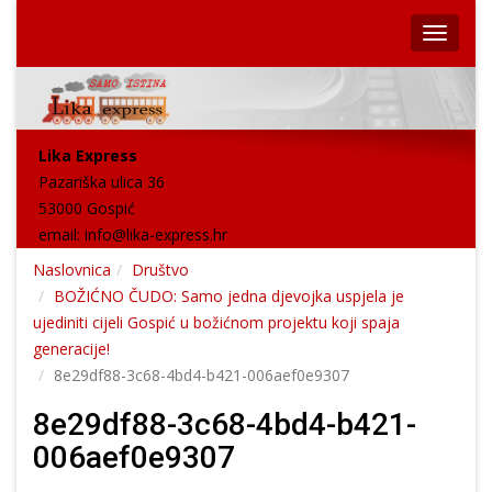
Lika Express
Pazariška ulica 36
53000 Gospić
email:
info@lika-express.hr
Naslovnica
Društvo
BOŽIĆNO ČUDO: Samo jedna djevojka uspjela je
ujediniti cijeli Gospić u božićnom projektu koji spaja
generacije!
8e29df88-3c68-4bd4-b421-006aef0e9307
8e29df88-3c68-4bd4-b421-
006aef0e9307